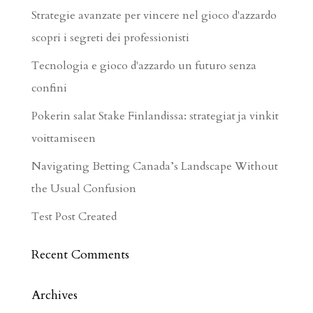
Strategie avanzate per vincere nel gioco d'azzardo
scopri i segreti dei professionisti
Tecnologia e gioco d'azzardo un futuro senza
confini
Pokerin salat Stake Finlandissa: strategiat ja vinkit
voittamiseen
Navigating Betting Canada’s Landscape Without
the Usual Confusion
Test Post Created
Recent Comments
Archives