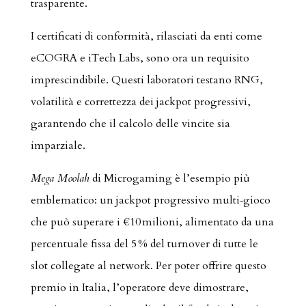
trasparente.
I certificati di conformità, rilasciati da enti come
eCOGRA e iTech Labs, sono ora un requisito
imprescindibile. Questi laboratori testano RNG,
volatilità e correttezza dei jackpot progressivi,
garantendo che il calcolo delle vincite sia
imparziale.
Mega Moolah
di Microgaming è l’esempio più
emblematico: un jackpot progressivo multi‑gioco
che può superare i €10 milioni, alimentato da una
percentuale fissa del 5 % del turnover di tutte le
slot collegate al network. Per poter offrire questo
premio in Italia, l’operatore deve dimostrare,