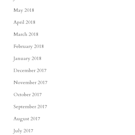
May 2018
April 2018
March 2018
February 2018
January 2018
December 2017
November 2017
October 2017
September 2017
August 2017
July 2017