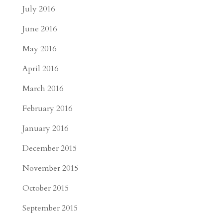
July 2016
June 2016
May 2016
April 2016
March 2016
February 2016
January 2016
December 2015
November 2015
October 2015
September 2015