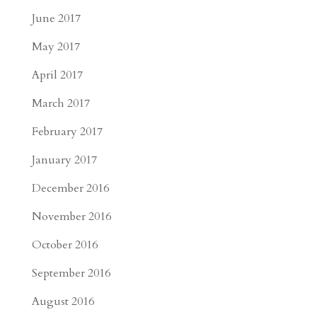
June 2017
May 2017
April 2017
March 2017
February 2017
January 2017
December 2016
November 2016
October 2016
September 2016
August 2016