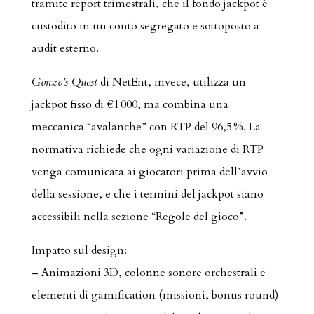
tramite report trimestrali, che il fondo jackpot è
custodito in un conto segregato e sottoposto a
audit esterno.
Gonzo’s Quest
di NetEnt, invece, utilizza un
jackpot fisso di €1 000, ma combina una
meccanica “avalanche” con RTP del 96,5 %. La
normativa richiede che ogni variazione di RTP
venga comunicata ai giocatori prima dell’avvio
della sessione, e che i termini del jackpot siano
accessibili nella sezione “Regole del gioco”.
Impatto sul design:
– Animazioni 3D, colonne sonore orchestrali e
elementi di gamification (missioni, bonus round)