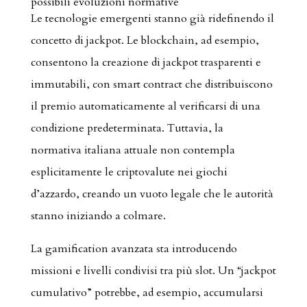
possibili evoluzioni normative
Le tecnologie emergenti stanno già ridefinendo il
concetto di jackpot. Le blockchain, ad esempio,
consentono la creazione di jackpot trasparenti e
immutabili, con smart contract che distribuiscono
il premio automaticamente al verificarsi di una
condizione predeterminata. Tuttavia, la
normativa italiana attuale non contempla
esplicitamente le criptovalute nei giochi
d’azzardo, creando un vuoto legale che le autorità
stanno iniziando a colmare.
La gamification avanzata sta introducendo
missioni e livelli condivisi tra più slot. Un “jackpot
cumulativo” potrebbe, ad esempio, accumularsi