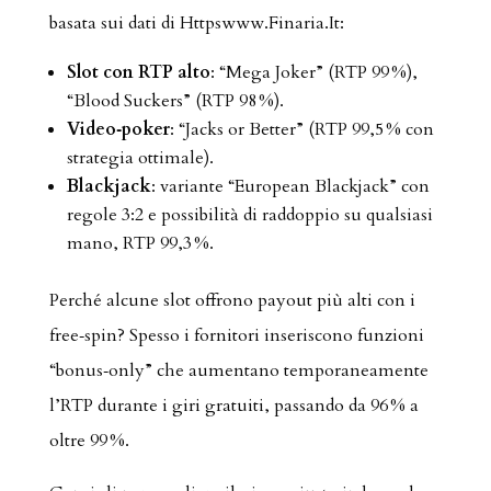
basata sui dati di Httpswww.Finaria.It:
Slot con RTP alto
: “Mega Joker” (RTP 99 %),
“Blood Suckers” (RTP 98 %).
Video‑poker
: “Jacks or Better” (RTP 99,5 % con
strategia ottimale).
Blackjack
: variante “European Blackjack” con
regole 3:2 e possibilità di raddoppio su qualsiasi
mano, RTP 99,3 %.
Perché alcune slot offrono payout più alti con i
free‑spin? Spesso i fornitori inseriscono funzioni
“bonus‑only” che aumentano temporaneamente
l’RTP durante i giri gratuiti, passando da 96 % a
oltre 99 %.