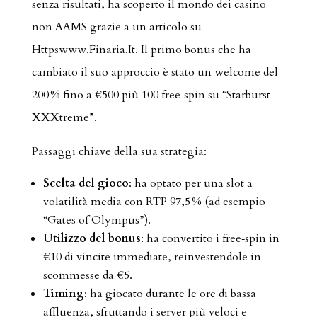
senza risultati, ha scoperto il mondo dei casino
non AAMS grazie a un articolo su
Httpswww.Finaria.It. Il primo bonus che ha
cambiato il suo approccio è stato un welcome del
200 % fino a €500 più 100 free‑spin su “Starburst
XXXtreme”.
Passaggi chiave della sua strategia:
Scelta del gioco
: ha optato per una slot a
volatilità media con RTP 97,5 % (ad esempio
“Gates of Olympus”).
Utilizzo del bonus
: ha convertito i free‑spin in
€10 di vincite immediate, reinvestendole in
scommesse da €5.
Timing
: ha giocato durante le ore di bassa
affluenza, sfruttando i server più veloci e