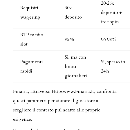
20‑25x
Requisiti
30x
deposito +
wagering
deposito
free‑spin
RTP medio
95 %
96‑98 %
slot
Sì, ma con
Pagamenti
Sì, spesso in
limiti
rapidi
24 h
giornalieri
Finaria, attraverso Httpswww.Finaria.It, confronta
questi parametri per aiutare il giocatore a
scegliere il contesto più adatto alle proprie
esigenze.