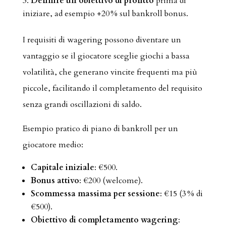
Definire un obiettivo di profitto
prima di
iniziare, ad esempio +20 % sul bankroll bonus.
I requisiti di wagering possono diventare un
vantaggio se il giocatore sceglie giochi a bassa
volatilità, che generano vincite frequenti ma più
piccole, facilitando il completamento del requisito
senza grandi oscillazioni di saldo.
Esempio pratico di piano di bankroll per un
giocatore medio:
Capitale iniziale
: €500.
Bonus attivo
: €200 (welcome).
Scommessa massima per sessione
: €15 (3 % di
€500).
Obiettivo di completamento wagering
: