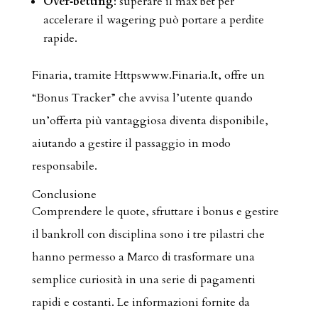
Over‑betting
: superare il max bet per
accelerare il wagering può portare a perdite
rapide.
Finaria, tramite Httpswww.Finaria.It, offre un
“Bonus Tracker” che avvisa l’utente quando
un’offerta più vantaggiosa diventa disponibile,
aiutando a gestire il passaggio in modo
responsabile.
Conclusione
Comprendere le quote, sfruttare i bonus e gestire
il bankroll con disciplina sono i tre pilastri che
hanno permesso a Marco di trasformare una
semplice curiosità in una serie di pagamenti
rapidi e costanti. Le informazioni fornite da