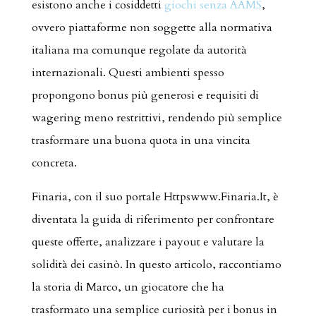
esistono anche i cosiddetti
giochi senza AAMS
,
ovvero piattaforme non soggette alla normativa
italiana ma comunque regolate da autorità
internazionali. Questi ambienti spesso
propongono bonus più generosi e requisiti di
wagering meno restrittivi, rendendo più semplice
trasformare una buona quota in una vincita
concreta.
Finaria, con il suo portale Httpswww.Finaria.It, è
diventata la guida di riferimento per confrontare
queste offerte, analizzare i payout e valutare la
solidità dei casinò. In questo articolo, raccontiamo
la storia di Marco, un giocatore che ha
trasformato una semplice curiosità per i bonus in