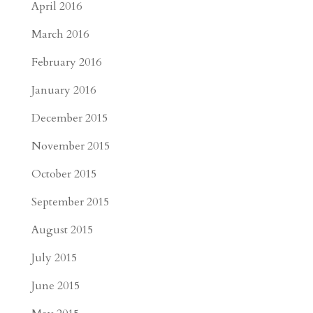
April 2016
March 2016
February 2016
January 2016
December 2015
November 2015
October 2015
September 2015
August 2015
July 2015
June 2015