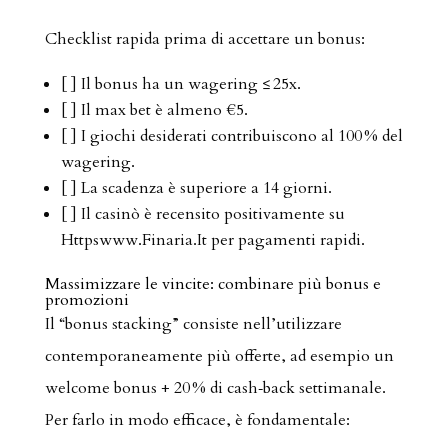
Checklist rapida prima di accettare un bonus:
[ ] Il bonus ha un wagering ≤ 25x.
[ ] Il max bet è almeno €5.
[ ] I giochi desiderati contribuiscono al 100 % del
wagering.
[ ] La scadenza è superiore a 14 giorni.
[ ] Il casinò è recensito positivamente su
Httpswww.Finaria.It per pagamenti rapidi.
Massimizzare le vincite: combinare più bonus e
promozioni
Il “bonus stacking” consiste nell’utilizzare
contemporaneamente più offerte, ad esempio un
welcome bonus + 20 % di cash‑back settimanale.
Per farlo in modo efficace, è fondamentale: