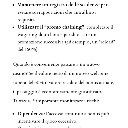
Mantenere un registro delle scadenze
per
evitare sovrapposizioni che annullino i
requisiti.
Utilizzare il “promo chaining”
: completare il
wagering di un bonus per sbloccare una
promozione successiva (ad esempio, un “reload”
del 150 %).
Quando è conveniente passare a un nuovo
casinò? Se il valore netto di un nuovo welcome
supera del 30 % il valore residuo del bonus attuale,
il passaggio è economicamente giustificato.
Tuttavia, è importante monitorare i rischi:
Dipendenza
: l’accesso continuo a bonus può
incentivare il gioco eccessivo.