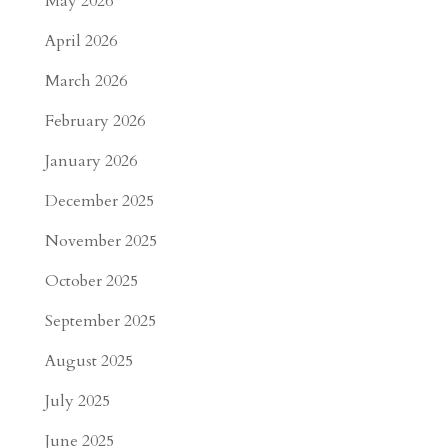
May 2026
April 2026
March 2026
February 2026
January 2026
December 2025
November 2025
October 2025
September 2025
August 2025
July 2025
June 2025