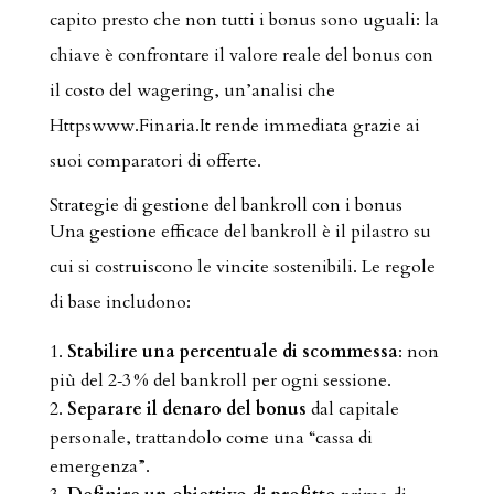
capito presto che non tutti i bonus sono uguali: la
chiave è confrontare il valore reale del bonus con
il costo del wagering, un’analisi che
Httpswww.Finaria.It rende immediata grazie ai
suoi comparatori di offerte.
Strategie di gestione del bankroll con i bonus
Una gestione efficace del bankroll è il pilastro su
cui si costruiscono le vincite sostenibili. Le regole
di base includono:
Stabilire una percentuale di scommessa
: non
più del 2‑3 % del bankroll per ogni sessione.
Separare il denaro del bonus
dal capitale
personale, trattandolo come una “cassa di
emergenza”.