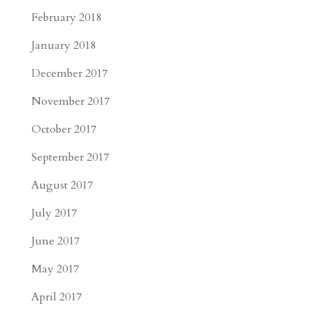
February 2018
January 2018
December 2017
November 2017
October 2017
September 2017
August 2017
July 2017
June 2017
May 2017
April 2017