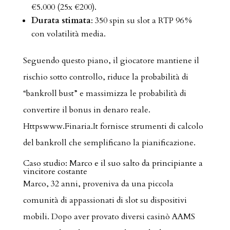
€5.000 (25x €200).
Durata stimata
: 350 spin su slot a RTP 96 %
con volatilità media.
Seguendo questo piano, il giocatore mantiene il
rischio sotto controllo, riduce la probabilità di
“bankroll bust” e massimizza le probabilità di
convertire il bonus in denaro reale.
Httpswww.Finaria.It fornisce strumenti di calcolo
del bankroll che semplificano la pianificazione.
Caso studio: Marco e il suo salto da principiante a
vincitore costante
Marco, 32 anni, proveniva da una piccola
comunità di appassionati di slot su dispositivi
mobili. Dopo aver provato diversi casinò AAMS