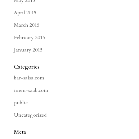
May 2015
April 2015
March 2015
February 2015
January 2015
Categories
bar-salsa.com
mem-saab.com
public
Uncategorized
Meta