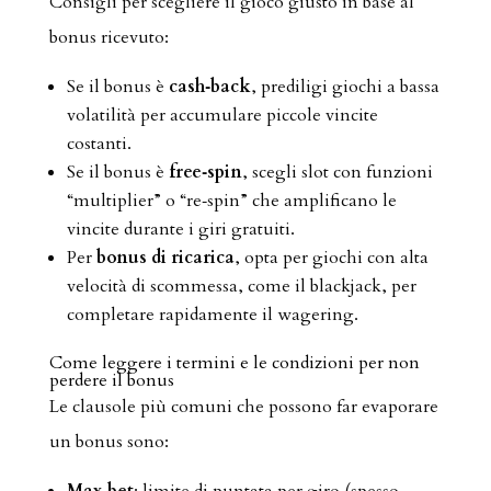
Consigli per scegliere il gioco giusto in base al
bonus ricevuto:
Se il bonus è
cash‑back
, prediligi giochi a bassa
volatilità per accumulare piccole vincite
costanti.
Se il bonus è
free‑spin
, scegli slot con funzioni
“multiplier” o “re‑spin” che amplificano le
vincite durante i giri gratuiti.
Per
bonus di ricarica
, opta per giochi con alta
velocità di scommessa, come il blackjack, per
completare rapidamente il wagering.
Come leggere i termini e le condizioni per non
perdere il bonus
Le clausole più comuni che possono far evaporare
un bonus sono: