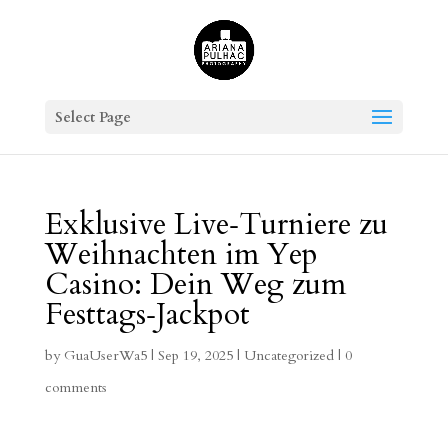
Select Page
Exklusive Live‑Turniere zu
Weihnachten im Yep
Casino: Dein Weg zum
Festtags‑Jackpot
by
GuaUserWa5
|
Sep 19, 2025
|
Uncategorized
|
0
comments