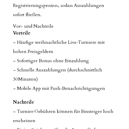
Registrierungsprozess, sodass Auszahlungen
sofort fließen.
Vor- und Nachteile
Vorteile
– Häufige weihnachtliche Live‑Turniere mit
hohen Preisgeldern
– Sofortiger Bonus ohne Einzahlung
– Schnelle Auszahlungen (durchschnittlich
30 Minuten)
– Mobile App mit Push‑Benachrichtigungen
Nachteile
– Turnier‑Gebühren können für Einsteiger hoch
erscheinen