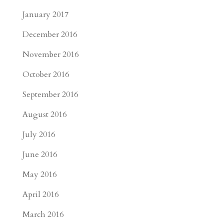
January 2017
December 2016
November 2016
October 2016
September 2016
August 2016
July 2016
June 2016
May 2016
April 2016
March 2016