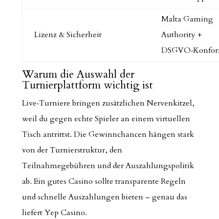
Malta Gaming
Lizenz & Sicherheit
Authority +
DSGVO‑Konfo
Warum die Auswahl der
Turnierplattform wichtig ist
Live‑Turniere bringen zusätzlichen Nervenkitzel,
weil du gegen echte Spieler an einem virtuellen
Tisch antrittst. Die Gewinnchancen hängen stark
von der Turnierstruktur, den
Teilnahmegebühren und der Auszahlungspolitik
ab. Ein gutes Casino sollte transparente Regeln
und schnelle Auszahlungen bieten – genau das
liefert Yep Casino.