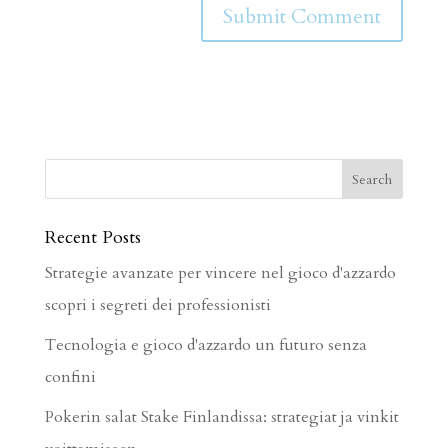
Recent Posts
Strategie avanzate per vincere nel gioco d'azzardo
scopri i segreti dei professionisti
Tecnologia e gioco d'azzardo un futuro senza
confini
Pokerin salat Stake Finlandissa: strategiat ja vinkit