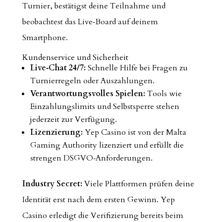
Turnier, bestätigst deine Teilnahme und
beobachtest das Live‑Board auf deinem
Smartphone.
Kundenservice und Sicherheit
Live‑Chat 24/7:
Schnelle Hilfe bei Fragen zu
Turnierregeln oder Auszahlungen.
Verantwortungsvolles Spielen:
Tools wie
Einzahlungslimits und Selbstsperre stehen
jederzeit zur Verfügung.
Lizenzierung:
Yep Casino ist von der Malta
Gaming Authority lizenziert und erfüllt die
strengen DSGVO‑Anforderungen.
Industry Secret:
Viele Plattformen prüfen deine
Identität erst nach dem ersten Gewinn. Yep
Casino erledigt die Verifizierung bereits beim