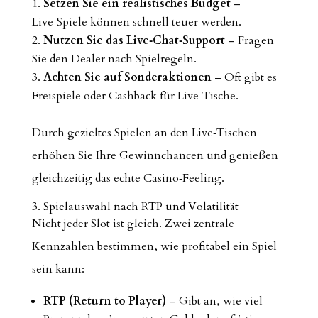
Setzen Sie ein realistisches Budget
–
Live‑Spiele können schnell teuer werden.
Nutzen Sie das Live‑Chat‑Support
– Fragen
Sie den Dealer nach Spielregeln.
Achten Sie auf Sonderaktionen
– Oft gibt es
Freispiele oder Cashback für Live‑Tische.
Durch gezieltes Spielen an den Live‑Tischen
erhöhen Sie Ihre Gewinnchancen und genießen
gleichzeitig das echte Casino‑Feeling.
3. Spielauswahl nach RTP und Volatilität
Nicht jeder Slot ist gleich. Zwei zentrale
Kennzahlen bestimmen, wie profitabel ein Spiel
sein kann:
RTP (Return to Player)
– Gibt an, wie viel