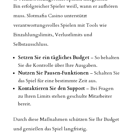
Ein erfolgreicher Spieler weiß, wann er aufhören
muss. Slotmafia Casino unterstützt
verantwortungsvolles Spielen mit Tools wie
Einzahlungslimits, Verlustlimits und
Selbstausschluss.
Setzen Sie ein tägliches Budget
– So behalten
Sie die Kontrolle über Ihre Ausgaben.
Nutzen Sie Pausen‑Funktionen
– Schalten Sie
das Spiel für eine bestimmte Zeit aus.
Kontaktieren Sie den Support
– Bei Fragen
zu Ihren Limits stehen geschulte Mitarbeiter
bereit.
Durch diese Maßnahmen schützen Sie Ihr Budget
und genießen das Spiel langfristig.