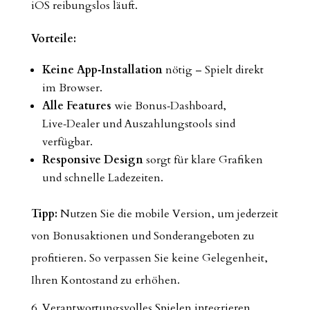
iOS reibungslos läuft.
Vorteile:
Keine App‑Installation
nötig – Spielt direkt
im Browser.
Alle Features
wie Bonus‑Dashboard,
Live‑Dealer und Auszahlungstools sind
verfügbar.
Responsive Design
sorgt für klare Grafiken
und schnelle Ladezeiten.
Tipp:
Nutzen Sie die mobile Version, um jederzeit
von Bonusaktionen und Sonderangeboten zu
profitieren. So verpassen Sie keine Gelegenheit,
Ihren Kontostand zu erhöhen.
6. Verantwortungsvolles Spielen integrieren