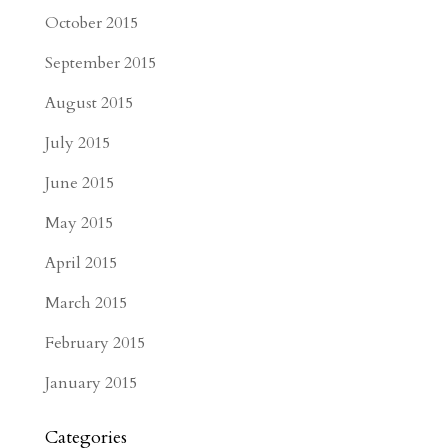
October 2015
September 2015
August 2015
July 2015
June 2015
May 2015
April 2015
March 2015
February 2015
January 2015
Categories