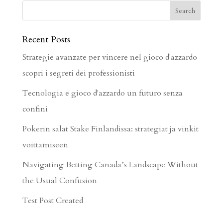
Recent Posts
Strategie avanzate per vincere nel gioco d'azzardo
scopri i segreti dei professionisti
Tecnologia e gioco d'azzardo un futuro senza
confini
Pokerin salat Stake Finlandissa: strategiat ja vinkit
voittamiseen
Navigating Betting Canada’s Landscape Without
the Usual Confusion
Test Post Created