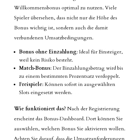
Willkommensbonus optimal zu nutzen. Viele
Spieler übersehen, dass nicht nur die Höhe des
Bonus wichtig ist, sondern auch die damit
verbundenen Umsatzbedingungen.
Bonus ohne Einzahlung
: Ideal für Einsteiger,
weil kein Risiko besteht.
Match‑Bonus
: Der Einzahlungsbetrag wird bis
zu einem bestimmten Prozentsatz verdoppelt.
Freispiele
: Können sofort in ausgewählten
Slots eingesetzt werden.
Wie funktioniert das?
Nach der Registrierung
erscheint das Bonus‑Dashboard. Dort können Sie
auswählen, welchen Bonus Sie aktivieren wollen.
Achten Sie darauf, dass die Umsatzanforderungen