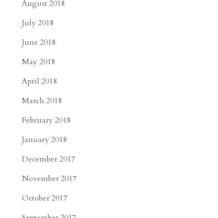
August 2018
July 2018
June 2018
May 2018
April 2018
March 2018
February 2018
January 2018
December 2017
November 2017
October 2017
September 2017