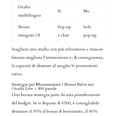
Dealer
Sì
No
multilingua
Bonus
Pop‑up
Solo
integrati UI
+ chat
pop‑up
Scegliere uno studio con più telecamere e minore
latenza migliora l’immersione e, di conseguenza,
la capacità di sfruttare al meglio le promozioni
estive.
Strategie per Massimizzare i Bonus Estivi nei
Giochi Live – 400 parole
Una buona strategia parte da una pianificazione
del budget. Se si dispone di €500, è consigliabile
destinare il 30 % al bonus di benvenuto, il 40 %