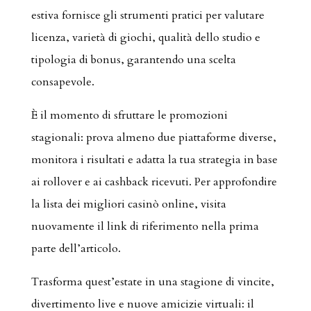
estiva fornisce gli strumenti pratici per valutare
licenza, varietà di giochi, qualità dello studio e
tipologia di bonus, garantendo una scelta
consapevole.
È il momento di sfruttare le promozioni
stagionali: prova almeno due piattaforme diverse,
monitora i risultati e adatta la tua strategia in base
ai rollover e ai cashback ricevuti. Per approfondire
la lista dei migliori casinò online, visita
nuovamente il link di riferimento nella prima
parte dell’articolo.
Trasforma quest’estate in una stagione di vincite,
divertimento live e nuove amicizie virtuali: il