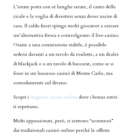
L’estate porta con sé lunghe serate, il canto delle
cicale e la voglia di divertirsi senza dover uscire di
casa. Il caldo fuori spinge molti giocatori a cercare
un’alternativa fresca e coinvolgente: il live‑casino.
Grazie a una connessione stabile, è possibile
sedersi davanti a un tavolo da roulette, a un dealer
di blackjack o a un tavolo di baccarat, come se si
fosse in un lussuoso casinò di Monte Carlo, ma
comodamente sul divano.
Scopri i
migliori casinò online
dove i bonus estivi
ti aspettano.
Molti appassionati, però, si sentono “sconnessi”
dai tradizionali casinò online perché le offerte