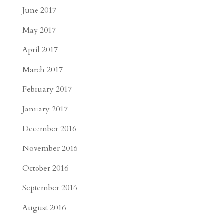
June 2017
May 2017
April 2017
March 2017
February 2017
January 2017
December 2016
November 2016
October 2016
September 2016
August 2016