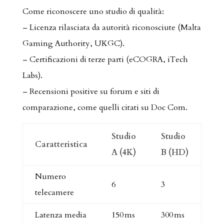
Come riconoscere uno studio di qualità:
– Licenza rilasciata da autorità riconosciute (Malta
Gaming Authority, UKGC).
– Certificazioni di terze parti (eCOGRA, iTech
Labs).
– Recensioni positive su forum e siti di
comparazione, come quelli citati su Doc Com.
Studio
Studio
Caratteristica
A (4K)
B (HD)
Numero
6
3
telecamere
Latenza media
150 ms
300 ms