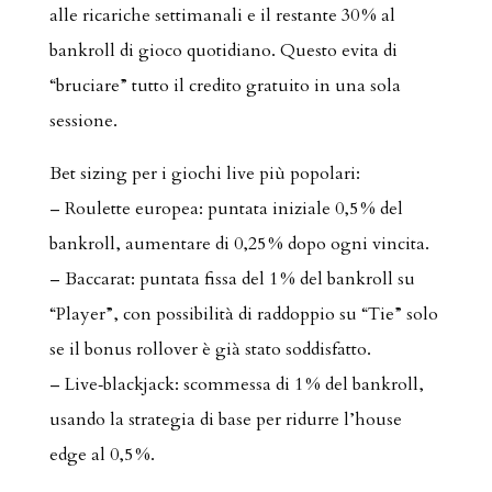
alle ricariche settimanali e il restante 30 % al
bankroll di gioco quotidiano. Questo evita di
“bruciare” tutto il credito gratuito in una sola
sessione.
Bet sizing per i giochi live più popolari:
– Roulette europea: puntata iniziale 0,5 % del
bankroll, aumentare di 0,25 % dopo ogni vincita.
– Baccarat: puntata fissa del 1 % del bankroll su
“Player”, con possibilità di raddoppio su “Tie” solo
se il bonus rollover è già stato soddisfatto.
– Live‑blackjack: scommessa di 1 % del bankroll,
usando la strategia di base per ridurre l’house
edge al 0,5 %.