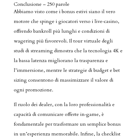
Conclusione – 250 parole
Abbiamo visto come i bonus estivi siano il vero
motore che spinge i giocatori verso i live‑casino,
offrendo bankroll più lunghi e condizioni di
wagering più favorevoli. Il tour virtuale degli
studi di streaming dimostra che la tecnologia 4K e
la bassa latenza migliorano la trasparenza e
l’immersione, mentre le strategie di budget e bet
sizing consentono di massimizzare il valore di
ogni promozione.
Il ruolo dei dealer, con la loro professionalità e
capacità di comunicare offerte in‑game, è
fondamentale per trasformare un semplice bonus
in un’esperienza memorabile. Infine, la checklist