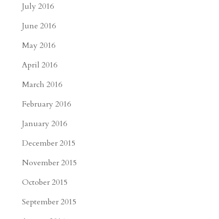
July 2016
June 2016
May 2016
April 2016
March 2016
February 2016
January 2016
December 2015
November 2015
October 2015
September 2015