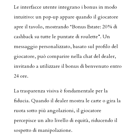
Le interfacce utente integrano i bonus in modo
intuitivo: un pop‑up appare quando il giocatore
apre il tavolo, mostrando “Bonus Estate: 20 % di
cashback su tutte le puntate di roulette”. Un
messaggio personalizzato, basato sul profilo del
giocatore, può comparire nella chat del dealer,
invitando a utilizzare il bonus di benvenuto entro
24 ore.
La trasparenza visiva è fondamentale per la
fiducia. Quando il dealer mostra le carte o gira la
ruota sotto più angolazioni, il giocatore
percepisce un alto livello di equità, riducendo il
sospetto di manipolazione.