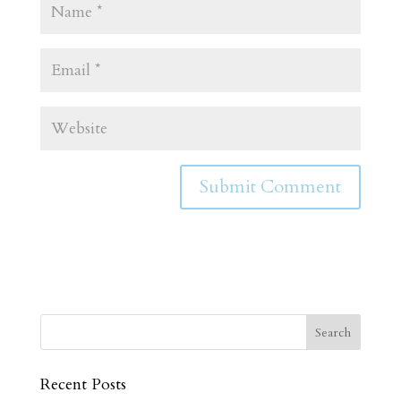
Recent Posts