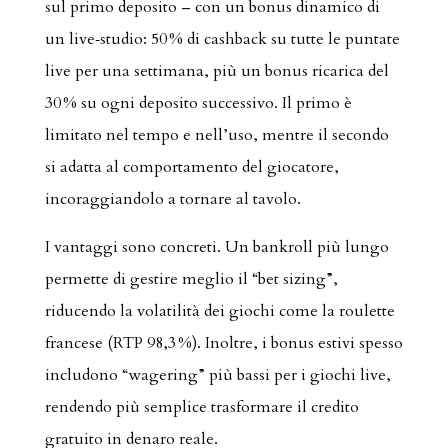
sul primo deposito – con un bonus dinamico di
un live‑studio: 50 % di cashback su tutte le puntate
live per una settimana, più un bonus ricarica del
30 % su ogni deposito successivo. Il primo è
limitato nel tempo e nell’uso, mentre il secondo
si adatta al comportamento del giocatore,
incoraggiandolo a tornare al tavolo.
I vantaggi sono concreti. Un bankroll più lungo
permette di gestire meglio il “bet sizing”,
riducendo la volatilità dei giochi come la roulette
francese (RTP 98,3 %). Inoltre, i bonus estivi spesso
includono “wagering” più bassi per i giochi live,
rendendo più semplice trasformare il credito
gratuito in denaro reale.