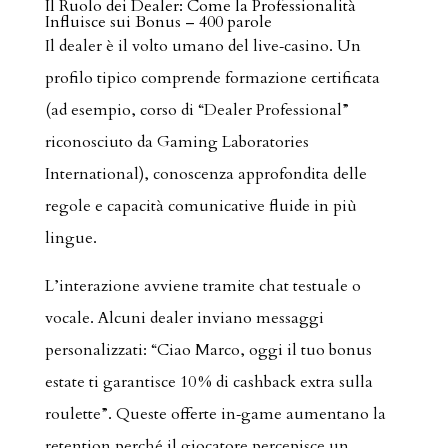
Il Ruolo dei Dealer: Come la Professionalità
Influisce sui Bonus – 400 parole
Il dealer è il volto umano del live‑casino. Un
profilo tipico comprende formazione certificata
(ad esempio, corso di “Dealer Professional”
riconosciuto da Gaming Laboratories
International), conoscenza approfondita delle
regole e capacità comunicative fluide in più
lingue.
L’interazione avviene tramite chat testuale o
vocale. Alcuni dealer inviano messaggi
personalizzati: “Ciao Marco, oggi il tuo bonus
estate ti garantisce 10 % di cashback extra sulla
roulette”. Queste offerte in‑game aumentano la
retention perché il giocatore percepisce un