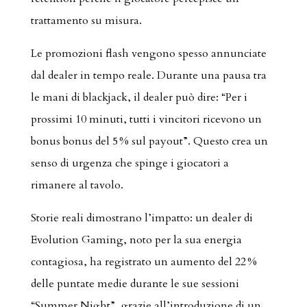
trattamento su misura.
Le promozioni flash vengono spesso annunciate
dal dealer in tempo reale. Durante una pausa tra
le mani di blackjack, il dealer può dire: “Per i
prossimi 10 minuti, tutti i vincitori ricevono un
bonus bonus del 5 % sul payout”. Questo crea un
senso di urgenza che spinge i giocatori a
rimanere al tavolo.
Storie reali dimostrano l’impatto: un dealer di
Evolution Gaming, noto per la sua energia
contagiosa, ha registrato un aumento del 22 %
delle puntate medie durante le sue sessioni
“Summer Night”, grazie all’introduzione di un