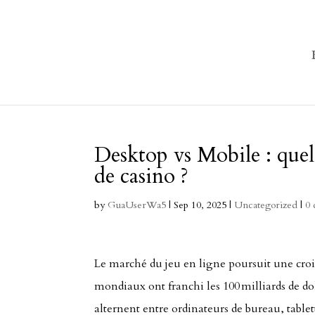
Desktop vs Mobile : que
de casino ?
by
GuaUserWa5
|
Sep 10, 2025
|
Uncategorized
|
0
Le marché du jeu en ligne poursuit une croi
mondiaux ont franchi les 100 milliards de dol
alternent entre ordinateurs de bureau, tabl