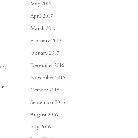
May 2017
April 2017
March 2017
February 2017
January 2017
December 2016
is,
,
November 2016
une
October 2016
September 2016
August 2016
July 2016