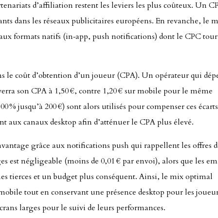
tenariats d’affiliation restent les leviers les plus coûteux. Un 
nts dans les réseaux publicitaires européens. En revanche, le 
aux formats natifs (in‑app, push notifications) dont le CPC tou
ans le coût d’obtention d’un joueur (CPA). Un opérateur qui dép
 verra son CPA à 1,50 €, contre 1,20 € sur mobile pour le même
 % jusqu’à 200 €) sont alors utilisés pour compenser ces écarts 
t aux canaux desktop afin d’atténuer le CPA plus élevé.
avantage grâce aux notifications push qui rappellent les offres 
es est négligeable (moins de 0,01 € par envoi), alors que les em
mes tierces et un budget plus conséquent. Ainsi, le mix optimal
 mobile tout en conservant une présence desktop pour les joueur
écrans larges pour le suivi de leurs performances.