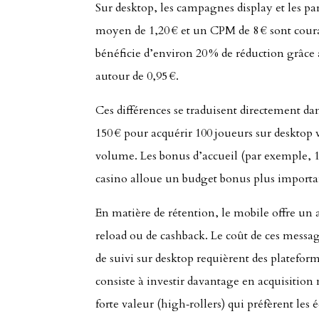
Sur desktop, les campagnes display et les par
moyen de 1,20 € et un CPM de 8 € sont coura
bénéficie d’environ 20 % de réduction grâce 
autour de 0,95 €.
Ces différences se traduisent directement d
150 € pour acquérir 100 joueurs sur desktop
volume. Les bonus d’accueil (par exemple, 100
casino alloue un budget bonus plus importan
En matière de rétention, le mobile offre un 
reload ou de cashback. Le coût de ces messag
de suivi sur desktop requièrent des platefor
consiste à investir davantage en acquisition
forte valeur (high‑rollers) qui préfèrent les 