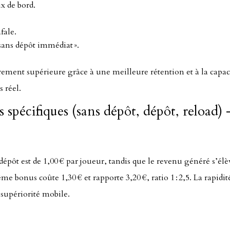
ux de bord.
afale.
sans dépôt immédiat ».
ent supérieure grâce à une meilleure rétention et à la capac
 réel.
spécifiques (sans dépôt, dépôt, reload) 
pôt est de 1,00 € par joueur, tandis que le revenu généré s’élè
même bonus coûte 1,30 € et rapporte 3,20 €, ratio 1 : 2,5. La rapidit
a supériorité mobile.