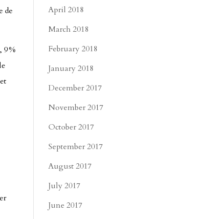
April 2018
e de
March 2018
February 2018
, 9 %
le
January 2018
et
December 2017
November 2017
October 2017
September 2017
August 2017
July 2017
er
June 2017