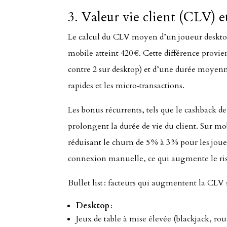
3. Valeur vie client (CLV) e
Le calcul du CLV moyen d’un joueur desktop 
mobile atteint 420 €. Cette différence provie
contre 2 sur desktop) et d’une durée moyenne
rapides et les micro‑transactions.
Les bonus récurrents, tels que le cashback de
prolongent la durée de vie du client. Sur mob
réduisant le churn de 5 % à 3 % pour les jou
connexion manuelle, ce qui augmente le ri
Bullet list : facteurs qui augmentent la CLV
Desktop
:
Jeux de table à mise élevée (blackjack, roul