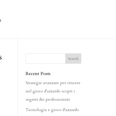
t
s
Recent Posts
Strategie avanzate per vincere
nel gioco d'azzardo scopri i
segreti dei professionisti
Tecnologia e gioco d'azzardo