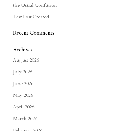
the Usual Confusion
Test Post Created
Recent Comments
Archives
August 2026
July 2026
June 2026
May 2026
April 2026
March 2026
February 2026