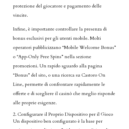
protezione del giocatore e pagamento delle
vincite.
Infine, è importante controllare la presenza di
bonus esclusivi per gli utenti mobile. Molti
operatori pubblicizzano “Mobile Welcome Bonus”
o “App‑Only Free Spins” nella sezione
promozioni. Un rapido sguardo alla pagina
“Bonus” del sito, o una ricerca su Castoro On
Line, permette di confrontare rapidamente le
offerte e di scegliere il casinò che meglio risponde
alle proprie esigenze.
2. Configurare il Proprio Dispositivo per il Gioco
Un dispositivo ben configurato è la base per