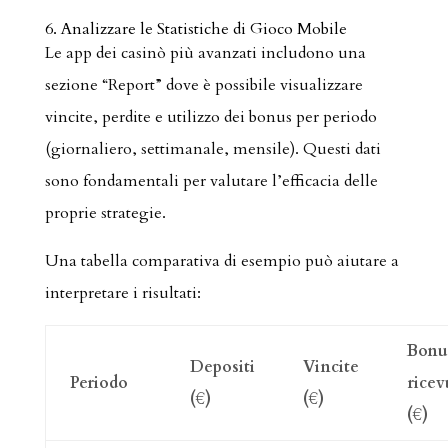
6. Analizzare le Statistiche di Gioco Mobile
Le app dei casinò più avanzati includono una
sezione “Report” dove è possibile visualizzare
vincite, perdite e utilizzo dei bonus per periodo
(giornaliero, settimanale, mensile). Questi dati
sono fondamentali per valutare l’efficacia delle
proprie strategie.
Una tabella comparativa di esempio può aiutare a
interpretare i risultati:
Bonu
Depositi
Vincite
Periodo
ricev
(€)
(€)
(€)