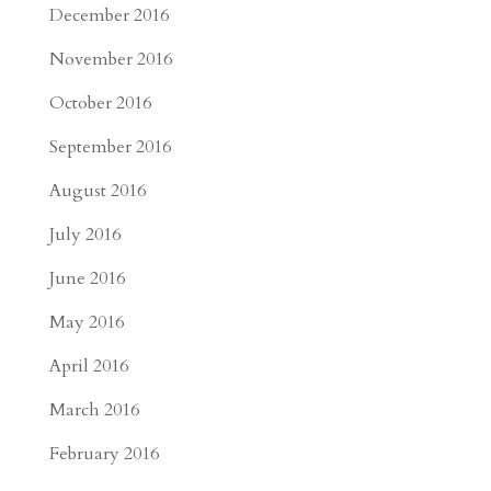
December 2016
November 2016
October 2016
September 2016
August 2016
July 2016
June 2016
May 2016
April 2016
March 2016
February 2016