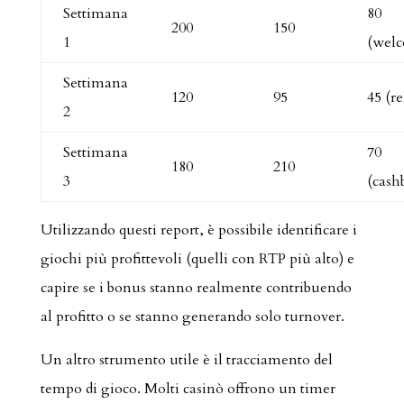
Settimana
80
200
150
1
(wel
Settimana
120
95
45 (re
2
Settimana
70
180
210
3
(cash
Utilizzando questi report, è possibile identificare i
giochi più profittevoli (quelli con RTP più alto) e
capire se i bonus stanno realmente contribuendo
al profitto o se stanno generando solo turnover.
Un altro strumento utile è il tracciamento del
tempo di gioco. Molti casinò offrono un timer