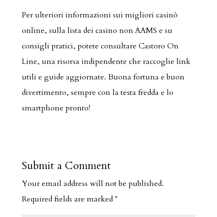
Per ulteriori informazioni sui migliori casinò
online, sulla lista dei casino non AAMS e su
consigli pratici, potete consultare Castoro On
Line, una risorsa indipendente che raccoglie link
utili e guide aggiornate. Buona fortuna e buon
divertimento, sempre con la testa fredda e lo
smartphone pronto!
Submit a Comment
Your email address will not be published.
Required fields are marked
*