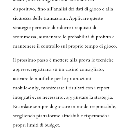
dispositivo, fino all’analisi dei dati di gioco e alla
sicurezza delle transazioni. Applicare queste
strategie permette di ridurre i requisiti di
scommessa, aumentare le probabilità di profitto e
mantenere il controllo sul proprio tempo di gioco.
Il prossimo passo è mettere alla prova le tecniche
apprese: registrarsi su un casinò consigliato,
attivare le notifiche per le promozioni
mobile‑only, monitorare i risultati con i report
integrati e, se necessario, aggiustare la strategia.
Ricordate sempre di giocare in modo responsabile,
scegliendo piattaforme affidabili e rispettando i
propri limiti di budget.