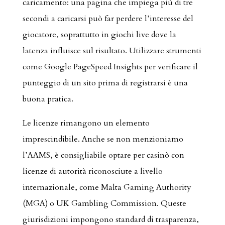
caricamento: una pagina che impiega più di tre
secondi a caricarsi può far perdere l’interesse del
giocatore, soprattutto in giochi live dove la
latenza influisce sul risultato. Utilizzare strumenti
come Google PageSpeed Insights per verificare il
punteggio di un sito prima di registrarsi è una
buona pratica.
Le licenze rimangono un elemento
imprescindibile. Anche se non menzioniamo
l’AAMS, è consigliabile optare per casinò con
licenze di autorità riconosciute a livello
internazionale, come Malta Gaming Authority
(MGA) o UK Gambling Commission. Queste
giurisdizioni impongono standard di trasparenza,