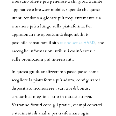
riservano offerte più generose a chi gioca tramite
app native o browser mobile, sapendo che questi
utenti tendono a giocare più frequentemente e a
rimanere più a lungo sulla piattaforma. Per
approfondire le opportunità disponibili, è
possibile consultare il sito
casino senza AAMS
, che
raccoglie informazioni utili sui casinò esteri e
sulle promozioni più interessanti.
In questa guida analizzeremo passo passo come
scegliere la piattaforma più adatta, configurare il
dispositivo, riconoscere i vari tipi di bonus,
sfruttarli al meglio e farlo in tutta sicurezza.
Verranno forniti consigli pratici, esempi concreti
e strumenti di analisi per trasformare ogni