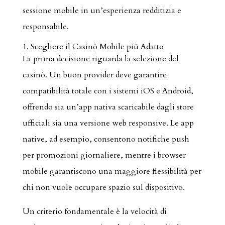
sessione mobile in un’esperienza redditizia e
responsabile.
1. Scegliere il Casinò Mobile più Adatto
La prima decisione riguarda la selezione del
casinò. Un buon provider deve garantire
compatibilità totale con i sistemi iOS e Android,
offrendo sia un’app nativa scaricabile dagli store
ufficiali sia una versione web responsive. Le app
native, ad esempio, consentono notifiche push
per promozioni giornaliere, mentre i browser
mobile garantiscono una maggiore flessibilità per
chi non vuole occupare spazio sul dispositivo.
Un criterio fondamentale è la velocità di