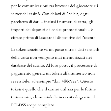
per le comunicazioni tra browser del giocatore e i
server del casinò. Con chiavi di 256‑bit, ogni
pacchetto di dati – inclusi i numeri di carta, gli
importi dei depositi e i codici promozionali – è
cifrato prima di lasciare il dispositivo dell’utente.
La tokenizzazione va un passo oltre: i dati sensibili
della carta non vengono mai memorizzati nei
database del casinò. Al loro posto, il processore di
pagamento genera un token alfanumerico non
reversibile, ad esempio “tkn_4f9b7c2e”. Questo
token è quello che il casinò utilizza per le future
transazioni, eliminando la necessità di gestire il
PCI‑DSS scope completo.