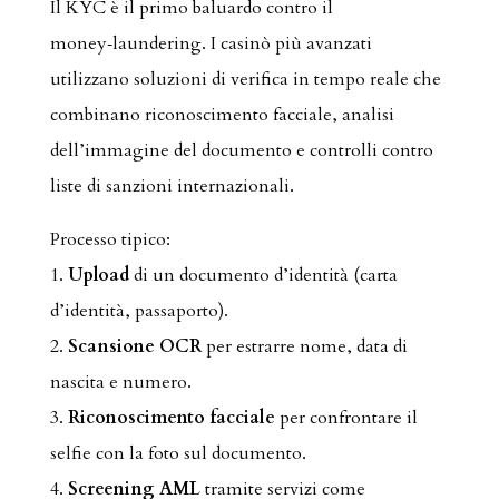
Il KYC è il primo baluardo contro il
money‑laundering. I casinò più avanzati
utilizzano soluzioni di verifica in tempo reale che
combinano riconoscimento facciale, analisi
dell’immagine del documento e controlli contro
liste di sanzioni internazionali.
Processo tipico:
1.
Upload
di un documento d’identità (carta
d’identità, passaporto).
2.
Scansione OCR
per estrarre nome, data di
nascita e numero.
3.
Riconoscimento facciale
per confrontare il
selfie con la foto sul documento.
4.
Screening AML
tramite servizi come