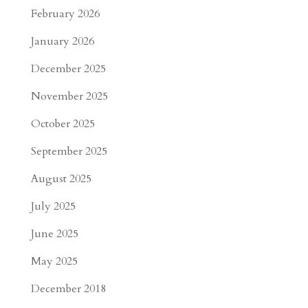
February 2026
January 2026
December 2025
November 2025
October 2025
September 2025
August 2025
July 2025
June 2025
May 2025
December 2018