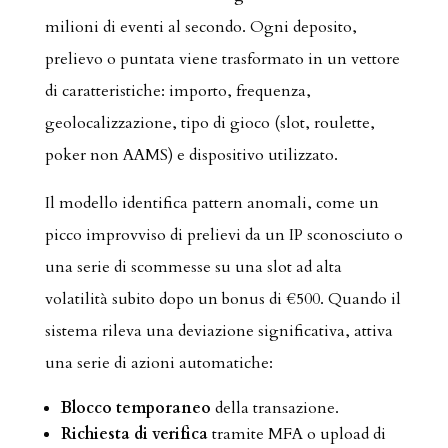
milioni di eventi al secondo. Ogni deposito,
prelievo o puntata viene trasformato in un vettore
di caratteristiche: importo, frequenza,
geolocalizzazione, tipo di gioco (slot, roulette,
poker non AAMS) e dispositivo utilizzato.
Il modello identifica pattern anomali, come un
picco improvviso di prelievi da un IP sconosciuto o
una serie di scommesse su una slot ad alta
volatilità subito dopo un bonus di €500. Quando il
sistema rileva una deviazione significativa, attiva
una serie di azioni automatiche:
Blocco temporaneo
della transazione.
Richiesta di verifica
tramite MFA o upload di