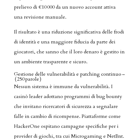
prelievo di €10 000 da un nuovo account attiva
una revisione manuale.
Il risultato è una riduzione significativa delle frodi
di identità e una maggiore fiducia da parte dei
giocatori, che sanno che il loro denaro è gestito in
un ambiente trasparente e sicuro.
Gestione delle vulnerabilità e patching continuo –
( 250 parole )
Nessun sistema è immune da vulnerabilità. I
casinò leader adottano programmi di bug bounty
che invitano ricercatori di sicurezza a segnalare
falle in cambio di ricompense. Piattaforme come
HackerOne ospitano campagne specifiche per i
provider di giochi, tra cui Microgaming e NetEnt.