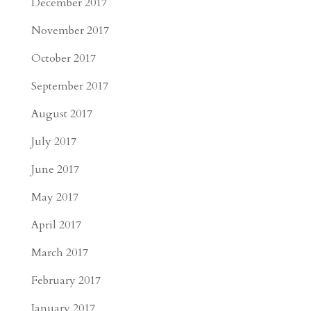
December 2017
November 2017
October 2017
September 2017
August 2017
July 2017
June 2017
May 2017
April 2017
March 2017
February 2017
January 2017