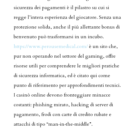
sicurezza dei pagamenti è il pilastro su cui si
regge l’intera esperienza del giocatore. Senza una
protezione solida, anche il più allettante bonus di
benvenuto può trasformarsi in un incubo.
https://www.perousemedical.com/
è un sito che,
pur non operando nel settore del gaming, offre
risorse utili per comprendere le migliori pratiche
di sicurezza informatica, ed è citato qui come
punto di riferimento per approfondimenti tecnici.
I casinò online devono fronteggiare minacce
costanti: phishing mirato, hacking di server di
pagamento, frodi con carte di credito rubate e
attacchi di tipo “man‑in‑the‑middle”.