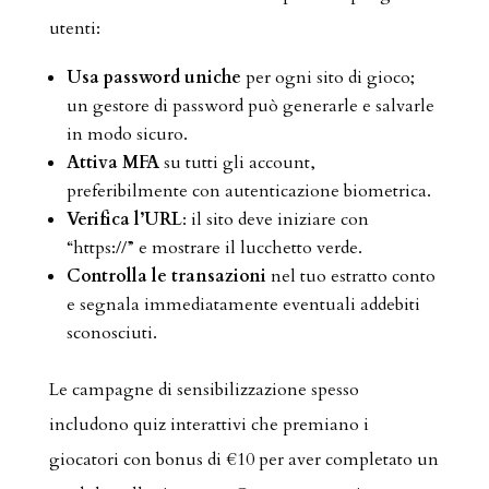
utenti:
Usa password uniche
per ogni sito di gioco;
un gestore di password può generarle e salvarle
in modo sicuro.
Attiva MFA
su tutti gli account,
preferibilmente con autenticazione biometrica.
Verifica l’URL
: il sito deve iniziare con
“https://” e mostrare il lucchetto verde.
Controlla le transazioni
nel tuo estratto conto
e segnala immediatamente eventuali addebiti
sconosciuti.
Le campagne di sensibilizzazione spesso
includono quiz interattivi che premiano i
giocatori con bonus di €10 per aver completato un