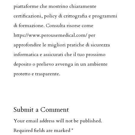
piattaforme che mostrino chiaramente
certificazioni, policy di crittografia e programmi
di formazione. Consulta risorse come
https://www.perousemedical.com/ per
approfondire le migliori pratiche di sicurezza
informatica e assicurati che il tuo prossimo
deposito o prelievo avvenga in un ambiente
protetto e trasparente.
Submit a Comment
Your email address will not be published.
Required fields are marked
*