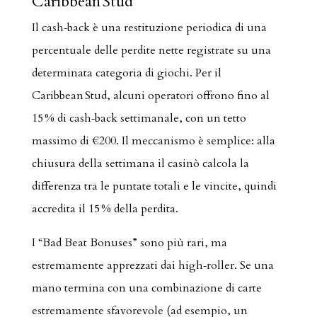
Caribbean Stud
Il cash‑back è una restituzione periodica di una
percentuale delle perdite nette registrate su una
determinata categoria di giochi. Per il
Caribbean Stud, alcuni operatori offrono fino al
15 % di cash‑back settimanale, con un tetto
massimo di €200. Il meccanismo è semplice: alla
chiusura della settimana il casinò calcola la
differenza tra le puntate totali e le vincite, quindi
accredita il 15 % della perdita.
I “Bad Beat Bonuses” sono più rari, ma
estremamente apprezzati dai high‑roller. Se una
mano termina con una combinazione di carte
estremamente sfavorevole (ad esempio, un