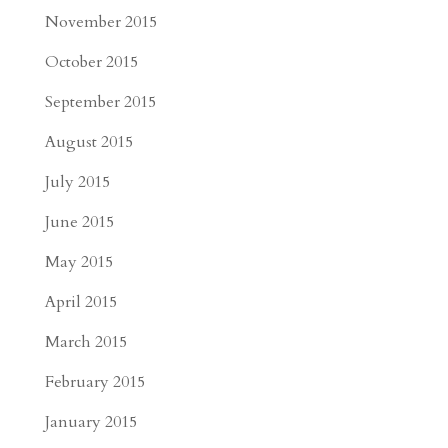
November 2015
October 2015
September 2015
August 2015
July 2015
June 2015
May 2015
April 2015
March 2015
February 2015
January 2015