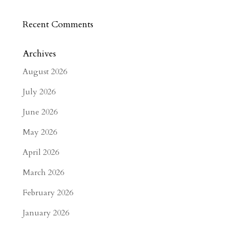
Recent Comments
Archives
August 2026
July 2026
June 2026
May 2026
April 2026
March 2026
February 2026
January 2026