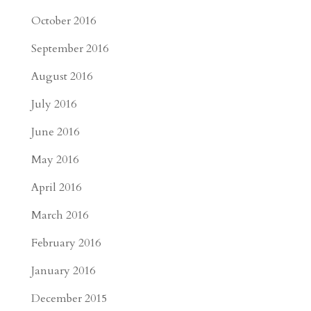
October 2016
September 2016
August 2016
July 2016
June 2016
May 2016
April 2016
March 2016
February 2016
January 2016
December 2015