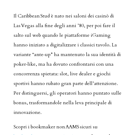
Il Caribbean Stud è nato nei saloni dei casinò di
Las Vegas alla fine degli anni ’80, per poi fare il
salto sul web quando le piattaforme iGaming
hanno iniziato a digitalizzare i classici tavolo. La
variante “ante‑up” ha mantenuto la sua identità di
poker‑like, ma ha dovuto confrontarsi con una
concorrenza spietata: slot, live dealer e giochi
sportivi hanno rubato gran parte dell’attenzione.
Per distinguersi, gli operatori hanno puntato sulle
bonus, trasformandole nella leva principale di
innovazione.
Scopri i bookmaker non AAMS sicuri su