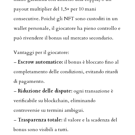
payout multiplier del 1,5× per 10 mani
consecutive. Poiché gli NFT sono custoditi in un
wallet personale, il giocatore ha pieno controllo e
può rivendere il bonus sul mercato secondario.
Vantaggi per il giocatore:
–
Escrow automatico:
il bonus è bloccato fino al
completamento delle condizioni, evitando ritardi
di pagamento.
–
Riduzione delle dispute:
ogni transazione è
verificabile su blockchain, eliminando
controversie su termini ambigui.
–
Trasparenza totale:
il valore e la scadenza del
bonus sono visibili a tutti.