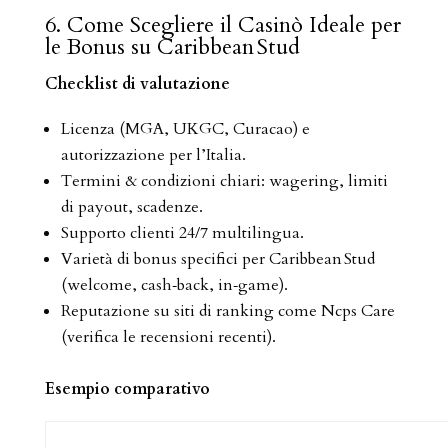
6. Come Scegliere il Casinò Ideale per
le Bonus su Caribbean Stud
Checklist di valutazione
Licenza (MGA, UKGC, Curacao) e
autorizzazione per l’Italia.
Termini & condizioni chiari: wagering, limiti
di payout, scadenze.
Supporto clienti 24/7 multilingua.
Varietà di bonus specifici per Caribbean Stud
(welcome, cash‑back, in‑game).
Reputazione su siti di ranking come Ncps Care
(verifica le recensioni recenti).
Esempio comparativo