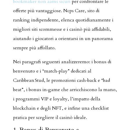
bookmaker non aams sicuri
per confrontare le
offerte più vantaggiose. Ncps Care, sito di
ranking indipendente, elenca quotidianamente i
migliori siti scommesse e i casinò più affidabili,
aiutando i giocatori a orientarsi in un panorama
sempre più affollato.
Nei paragrafi seguenti analizzeremo: i bonus di
benvenuto e i “match‑play” dedicati al
Caribbean Stud, le promozioni cash‑back e “bad
beat”, i bonus in‑game che arricchiscono la mano,
i programmi VIP e loyalty, l’impatto della
blockchain e degli NFT, e infine una checklist
pratica per scegliere il casinò ideale.