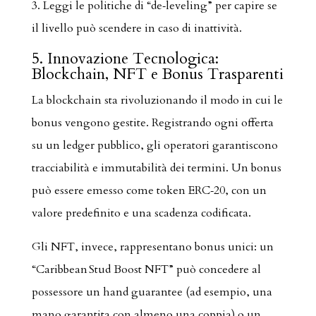
3. Leggi le politiche di “de‑leveling” per capire se
il livello può scendere in caso di inattività.
5. Innovazione Tecnologica:
Blockchain, NFT e Bonus Trasparenti
La blockchain sta rivoluzionando il modo in cui le
bonus vengono gestite. Registrando ogni offerta
su un ledger pubblico, gli operatori garantiscono
tracciabilità e immutabilità dei termini. Un bonus
può essere emesso come token ERC‑20, con un
valore predefinito e una scadenza codificata.
Gli NFT, invece, rappresentano bonus unici: un
“Caribbean Stud Boost NFT” può concedere al
possessore un hand guarantee (ad esempio, una
mano garantita con almeno una coppia) o un