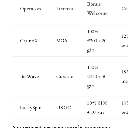
Bonus
Operatore
Licenza
Ca
Welcome
100 %
12
CasinoX
MGA
€200 + 20
set
giri
150 %
15
BetWave
Curacao
€150 + 30
me
giri
50 % €100
10
LuckySpin
UKGC
+ 10 giri
set
Suggerimenti per monitorare le promozioni: