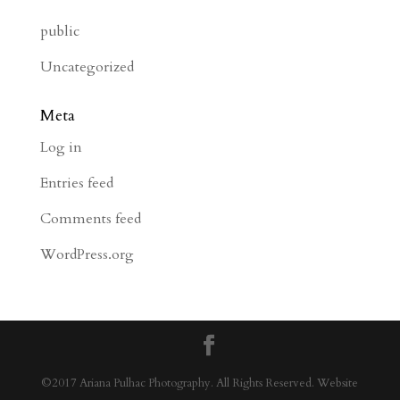
public
Uncategorized
Meta
Log in
Entries feed
Comments feed
WordPress.org
©2017 Ariana Pulhac Photography. All Rights Reserved. Website