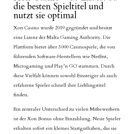
die besten Spieltitel und
nutzt sie optimal
Xon Casino wurde 2019 gegründet und besitzt
eine Lizenz der Malta Gaming Authority. Die
Plattform bietet über 3 000 Casinospiele, die von
führenden Software‑Herstellern wie NetEnt,
Microgaming und Play’n GO stammen. Durch
diese Vielfalt können sowohl Einsteiger als auch
erfahrene Spieler schnell ihre Lieblingstitel
finden.
Ein zentraler Unterschied zu vielen Mitbewerbern
ist der Xon Bonus ohne Einzahlung. Neue Spieler
erhalten sofort ein kleines Startguthaben, das sie