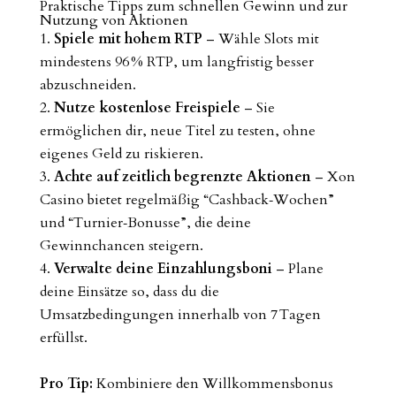
Praktische Tipps zum schnellen Gewinn und zur
Nutzung von Aktionen
Spiele mit hohem RTP
– Wähle Slots mit
mindestens 96 % RTP, um langfristig besser
abzuschneiden.
Nutze kostenlose Freispiele
– Sie
ermöglichen dir, neue Titel zu testen, ohne
eigenes Geld zu riskieren.
Achte auf zeitlich begrenzte Aktionen
– Xon
Casino bietet regelmäßig “Cashback‑Wochen”
und “Turnier‑Bonusse”, die deine
Gewinnchancen steigern.
Verwalte deine Einzahlungsboni
– Plane
deine Einsätze so, dass du die
Umsatzbedingungen innerhalb von 7 Tagen
erfüllst.
Pro Tip:
Kombiniere den Willkommensbonus