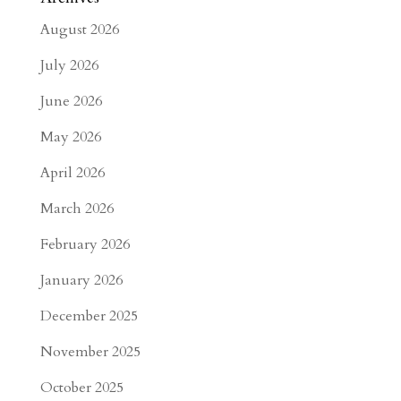
August 2026
July 2026
June 2026
May 2026
April 2026
March 2026
February 2026
January 2026
December 2025
November 2025
October 2025