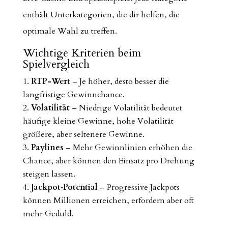
enthält Unterkategorien, die dir helfen, die
optimale Wahl zu treffen.
Wichtige Kriterien beim
Spielvergleich
RTP-Wert
– Je höher, desto besser die
langfristige Gewinnchance.
Volatilität
– Niedrige Volatilität bedeutet
häufige kleine Gewinne, hohe Volatilität
größere, aber seltenere Gewinne.
Paylines
– Mehr Gewinnlinien erhöhen die
Chance, aber können den Einsatz pro Drehung
steigen lassen.
Jackpot‑Potential
– Progressive Jackpots
können Millionen erreichen, erfordern aber oft
mehr Geduld.