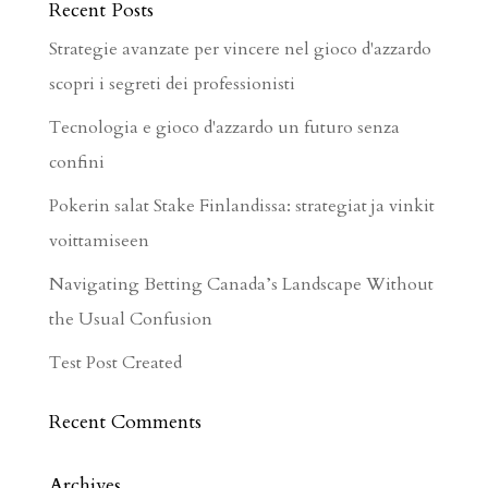
Recent Posts
Strategie avanzate per vincere nel gioco d'azzardo
scopri i segreti dei professionisti
Tecnologia e gioco d'azzardo un futuro senza
confini
Pokerin salat Stake Finlandissa: strategiat ja vinkit
voittamiseen
Navigating Betting Canada’s Landscape Without
the Usual Confusion
Test Post Created
Recent Comments
Archives