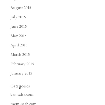
August 2015
July 2015
June 2015
May 2015
April 2015
March 2015
February 2015
January 2015
Categories
bar-salsa.com
mem-saab.com