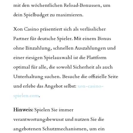
mit den wöchentlichen Reload‑Bonussen, um
dein Spielbudget zu maximieren.
Xon Casino präsentiert sich als verlässlicher
Partner für deutsche Spieler. Mit einem Bonus
ohne Einzahlung, schnellen Auszahlungen und
einer riesigen Spielauswahl ist die Plattform
optimal für alle, die sowohl Sicherheit als auch
Unterhaltung suchen. Besuche die offizielle Seite
und erlebe das Angebot selbst:
xon-casino-
spielen.com
.
Hinweis:
Spielen Sie immer
verantwortungsbewusst und nutzen Sie die
angebotenen Schutzmechanismen, um ein