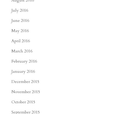
August 2016
July 2016
June 2016
May 2016
April 2016
March 2016
February 2016
January 2016
December 2015
November 2015
October 2015
September 2015