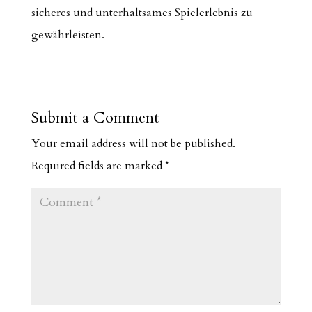
sicheres und unterhaltsames Spielerlebnis zu
gewährleisten.
Submit a Comment
Your email address will not be published.
Required fields are marked
*