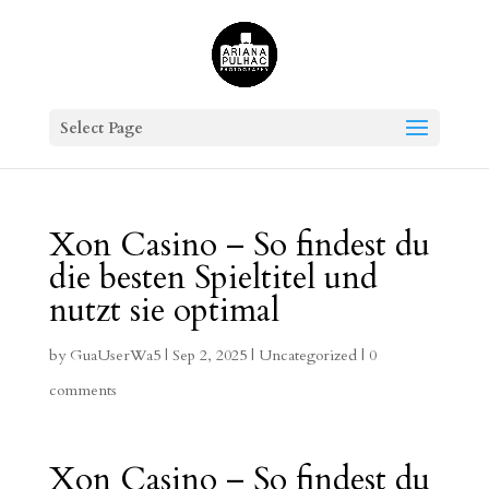
Select Page
Xon Casino – So findest du
die besten Spieltitel und
nutzt sie optimal
by
GuaUserWa5
|
Sep 2, 2025
|
Uncategorized
|
0
comments
Xon Casino – So findest du