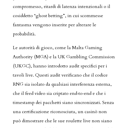
compromesso, ritardi di latenza intenzionali o il
cosiddetto “ghost betting”, in cui scommesse
fantasma vengono inserite per alterare le
probabilità.
Le autorità di gioco, come la Malta Gaming
Authority (MGA) e la UK Gambling Commission
(UKGC), hanno introdotto audit specifici per i
tavoli live. Questi audit verificano che il codice
RNG sia isolato da qualsiasi interferenza esterna,
che il feed video sia criptato end‑to‑end e che i
timestamp dei pacchetti siano sincronizzati. Senza
una certificazione riconosciuta, un casinò non
può dimostrare che le sue roulette live non siano