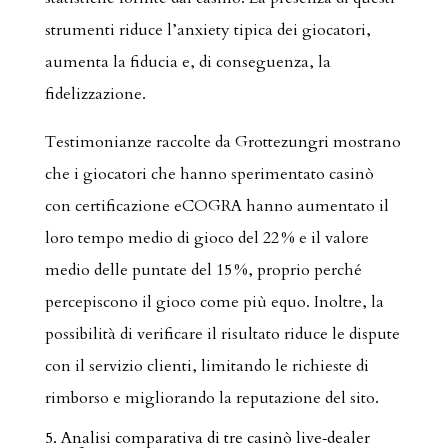
strumenti riduce l’anxiety tipica dei giocatori,
aumenta la fiducia e, di conseguenza, la
fidelizzazione.
Testimonianze raccolte da Grottezungri mostrano
che i giocatori che hanno sperimentato casinò
con certificazione eCOGRA hanno aumentato il
loro tempo medio di gioco del 22 % e il valore
medio delle puntate del 15 %, proprio perché
percepiscono il gioco come più equo. Inoltre, la
possibilità di verificare il risultato riduce le dispute
con il servizio clienti, limitando le richieste di
rimborso e migliorando la reputazione del sito.
5. Analisi comparativa di tre casinò live‑dealer