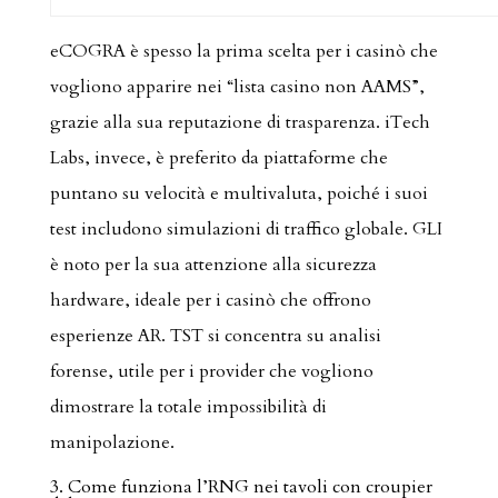
eCOGRA è spesso la prima scelta per i casinò che
vogliono apparire nei “lista casino non AAMS”,
grazie alla sua reputazione di trasparenza. iTech
Labs, invece, è preferito da piattaforme che
puntano su velocità e multivaluta, poiché i suoi
test includono simulazioni di traffico globale. GLI
è noto per la sua attenzione alla sicurezza
hardware, ideale per i casinò che offrono
esperienze AR. TST si concentra su analisi
forense, utile per i provider che vogliono
dimostrare la totale impossibilità di
manipolazione.
3. Come funziona l’RNG nei tavoli con croupier