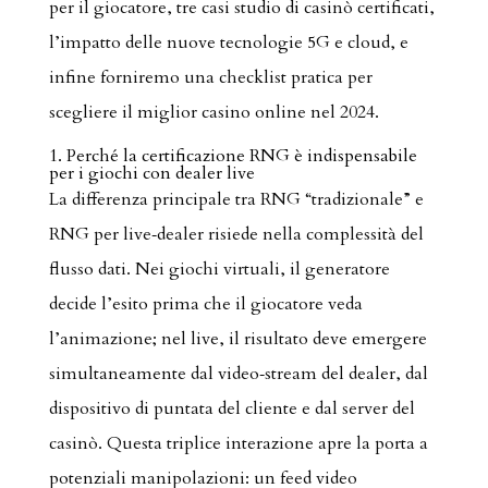
per il giocatore, tre casi studio di casinò certificati,
l’impatto delle nuove tecnologie 5G e cloud, e
infine forniremo una checklist pratica per
scegliere il miglior casino online nel 2024.
1. Perché la certificazione RNG è indispensabile
per i giochi con dealer live
La differenza principale tra RNG “tradizionale” e
RNG per live‑dealer risiede nella complessità del
flusso dati. Nei giochi virtuali, il generatore
decide l’esito prima che il giocatore veda
l’animazione; nel live, il risultato deve emergere
simultaneamente dal video‑stream del dealer, dal
dispositivo di puntata del cliente e dal server del
casinò. Questa triplice interazione apre la porta a
potenziali manipolazioni: un feed video