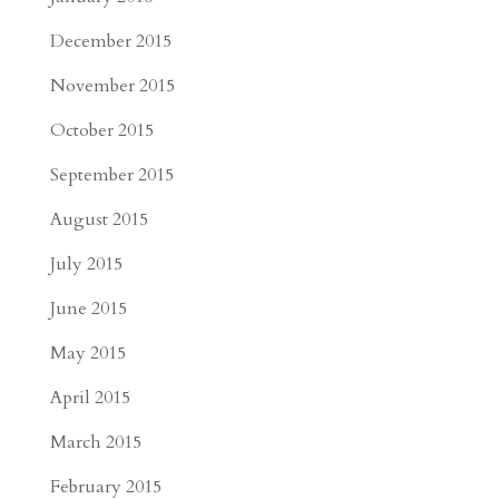
December 2015
November 2015
October 2015
September 2015
August 2015
July 2015
June 2015
May 2015
April 2015
March 2015
February 2015