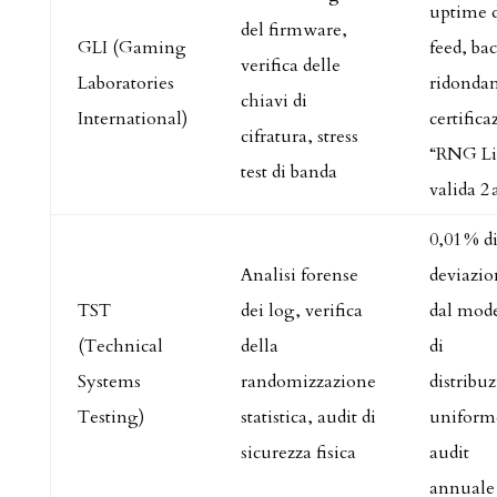
uptime 
del firmware,
GLI (Gaming
feed, ba
verifica delle
Laboratories
ridondan
chiavi di
International)
certifica
cifratura, stress
“RNG Li
test di banda
valida 2
0,01 % d
Analisi forense
deviazio
TST
dei log, verifica
dal mode
(Technical
della
di
Systems
randomizzazione
distribu
Testing)
statistica, audit di
uniform
sicurezza fisica
audit
annuale