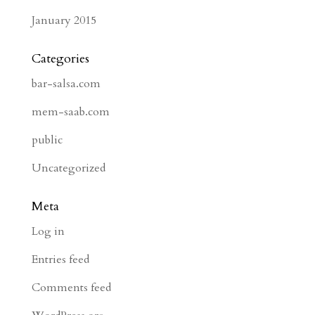
January 2015
Categories
bar-salsa.com
mem-saab.com
public
Uncategorized
Meta
Log in
Entries feed
Comments feed