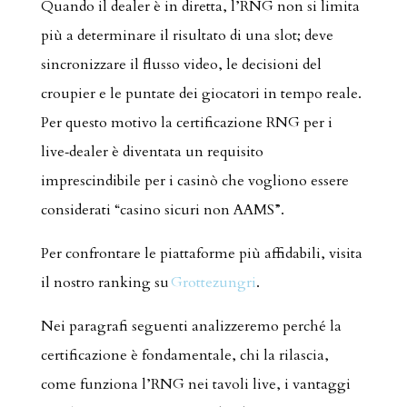
Quando il dealer è in diretta, l’RNG non si limita
più a determinare il risultato di una slot; deve
sincronizzare il flusso video, le decisioni del
croupier e le puntate dei giocatori in tempo reale.
Per questo motivo la certificazione RNG per i
live‑dealer è diventata un requisito
imprescindibile per i casinò che vogliono essere
considerati “casino sicuri non AAMS”.
Per confrontare le piattaforme più affidabili, visita
il nostro ranking su
Grottezungri
.
Nei paragrafi seguenti analizzeremo perché la
certificazione è fondamentale, chi la rilascia,
come funziona l’RNG nei tavoli live, i vantaggi