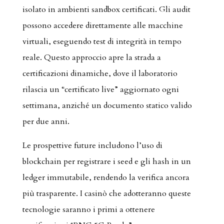
isolato in ambienti sandbox certificati. Gli audit
possono accedere direttamente alle macchine
virtuali, eseguendo test di integrità in tempo
reale. Questo approccio apre la strada a
certificazioni dinamiche, dove il laboratorio
rilascia un “certificato live” aggiornato ogni
settimana, anziché un documento statico valido
per due anni.
Le prospettive future includono l’uso di
blockchain per registrare i seed e gli hash in un
ledger immutabile, rendendo la verifica ancora
più trasparente. I casinò che adotteranno queste
tecnologie saranno i primi a ottenere