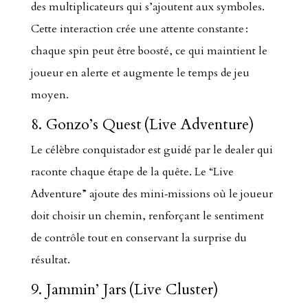
des multiplicateurs qui s’ajoutent aux symboles.
Cette interaction crée une attente constante :
chaque spin peut être boosté, ce qui maintient le
joueur en alerte et augmente le temps de jeu
moyen.
8. Gonzo’s Quest (Live Adventure)
Le célèbre conquistador est guidé par le dealer qui
raconte chaque étape de la quête. Le “Live
Adventure” ajoute des mini‑missions où le joueur
doit choisir un chemin, renforçant le sentiment
de contrôle tout en conservant la surprise du
résultat.
9. Jammin’ Jars (Live Cluster)