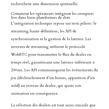
recherchent une dimension spirituelle.
Comment les opérateurs intègrent les croupiers
live dans leurs plateformes de slots
L’intégration technique repose sur trois piliers : le
streaming haute définition, les API de
synchronisation et la gestion de la latence. Les
serveurs de streaming utilisent le protocole
WebRTC pour transmettre le flux du dealer en
temps réel, garantissant une latence inférieure à
200 ms. Les API communiquent les événements du
jeu (déclenchement d’un bonus, apparition d’un
wild) au serveur du dealer, qui ajuste son
animation en conséquence.
La sélection des dealers est tout aussi cruciale que