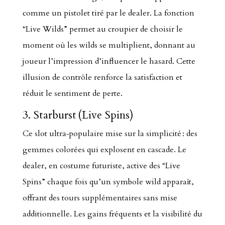
comme un pistolet tiré par le dealer. La fonction
“Live Wilds” permet au croupier de choisir le
moment où les wilds se multiplient, donnant au
joueur l’impression d’influencer le hasard. Cette
illusion de contrôle renforce la satisfaction et
réduit le sentiment de perte.
3. Starburst (Live Spins)
Ce slot ultra‑populaire mise sur la simplicité : des
gemmes colorées qui explosent en cascade. Le
dealer, en costume futuriste, active des “Live
Spins” chaque fois qu’un symbole wild apparaît,
offrant des tours supplémentaires sans mise
additionnelle. Les gains fréquents et la visibilité du