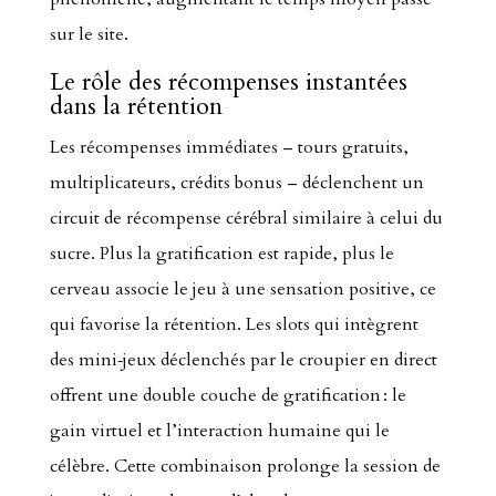
sur le site.
Le rôle des récompenses instantées
dans la rétention
Les récompenses immédiates – tours gratuits,
multiplicateurs, crédits bonus – déclenchent un
circuit de récompense cérébral similaire à celui du
sucre. Plus la gratification est rapide, plus le
cerveau associe le jeu à une sensation positive, ce
qui favorise la rétention. Les slots qui intègrent
des mini‑jeux déclenchés par le croupier en direct
offrent une double couche de gratification : le
gain virtuel et l’interaction humaine qui le
célèbre. Cette combinaison prolonge la session de