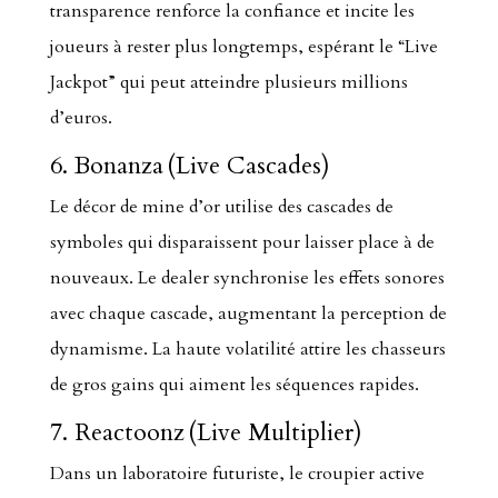
transparence renforce la confiance et incite les
joueurs à rester plus longtemps, espérant le “Live
Jackpot” qui peut atteindre plusieurs millions
d’euros.
6. Bonanza (Live Cascades)
Le décor de mine d’or utilise des cascades de
symboles qui disparaissent pour laisser place à de
nouveaux. Le dealer synchronise les effets sonores
avec chaque cascade, augmentant la perception de
dynamisme. La haute volatilité attire les chasseurs
de gros gains qui aiment les séquences rapides.
7. Reactoonz (Live Multiplier)
Dans un laboratoire futuriste, le croupier active