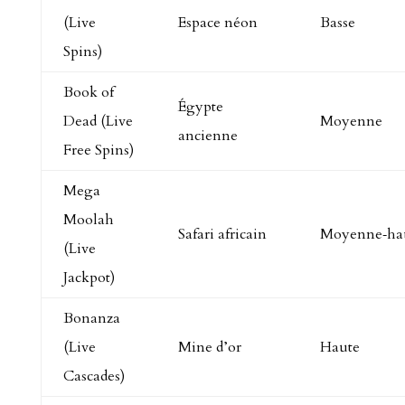
(Live
Espace néon
Basse
Spins)
Book of
Égypte
Dead (Live
Moyenne
ancienne
Free Spins)
Mega
Moolah
Safari africain
Moyenne‑ha
(Live
Jackpot)
Bonanza
(Live
Mine d’or
Haute
Cascades)