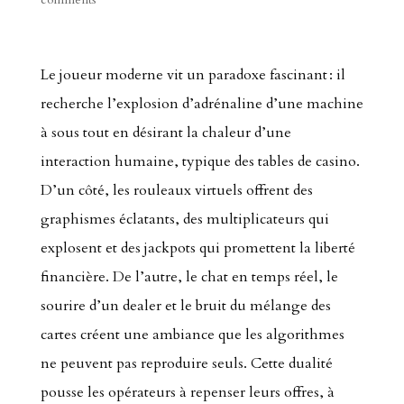
Le joueur moderne vit un paradoxe fascinant : il
recherche l’explosion d’adrénaline d’une machine
à sous tout en désirant la chaleur d’une
interaction humaine, typique des tables de casino.
D’un côté, les rouleaux virtuels offrent des
graphismes éclatants, des multiplicateurs qui
explosent et des jackpots qui promettent la liberté
financière. De l’autre, le chat en temps réel, le
sourire d’un dealer et le bruit du mélange des
cartes créent une ambiance que les algorithmes
ne peuvent pas reproduire seuls. Cette dualité
pousse les opérateurs à repenser leurs offres, à