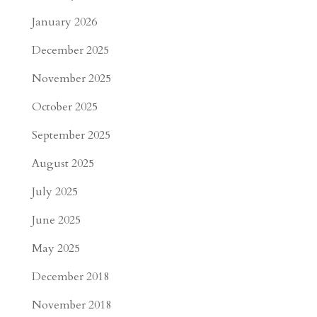
January 2026
December 2025
November 2025
October 2025
September 2025
August 2025
July 2025
June 2025
May 2025
December 2018
November 2018