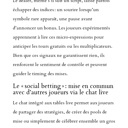
Le dealer, même s’il suit un script, laisse parfois
échapper des indices : un sourire lorsqu’un
symbole rare apparaît, une pause avant
d’annoncer un bonus. Les joueurs expérimentés
apprennent à lire ces micro‑expressions pour
anticiper les tours gratuits ou les multiplicateurs.
Bien que ces signaux ne garantissent rien, ils
renforcent le sentiment de contrôle et peuvent
guider le timing des mises.
Le « social betting » : mise en commun
avec d’autres joueurs via le chat live
Le chat intégré aux tables live permet aux joueurs
de partager des stratégies, de créer des pools de
mise ou simplement de célébrer ensemble un gros