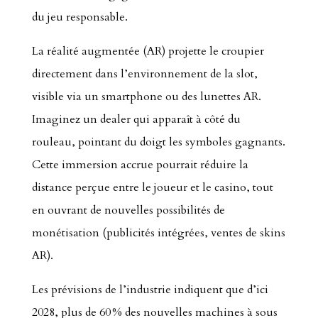
du jeu responsable.
La réalité augmentée (AR) projette le croupier
directement dans l’environnement de la slot,
visible via un smartphone ou des lunettes AR.
Imaginez un dealer qui apparaît à côté du
rouleau, pointant du doigt les symboles gagnants.
Cette immersion accrue pourrait réduire la
distance perçue entre le joueur et le casino, tout
en ouvrant de nouvelles possibilités de
monétisation (publicités intégrées, ventes de skins
AR).
Les prévisions de l’industrie indiquent que d’ici
2028, plus de 60 % des nouvelles machines à sous