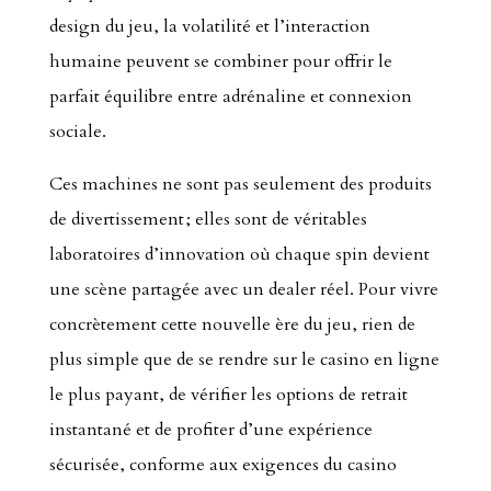
design du jeu, la volatilité et l’interaction
humaine peuvent se combiner pour offrir le
parfait équilibre entre adrénaline et connexion
sociale.
Ces machines ne sont pas seulement des produits
de divertissement ; elles sont de véritables
laboratoires d’innovation où chaque spin devient
une scène partagée avec un dealer réel. Pour vivre
concrètement cette nouvelle ère du jeu, rien de
plus simple que de se rendre sur le casino en ligne
le plus payant, de vérifier les options de retrait
instantané et de profiter d’une expérience
sécurisée, conforme aux exigences du casino