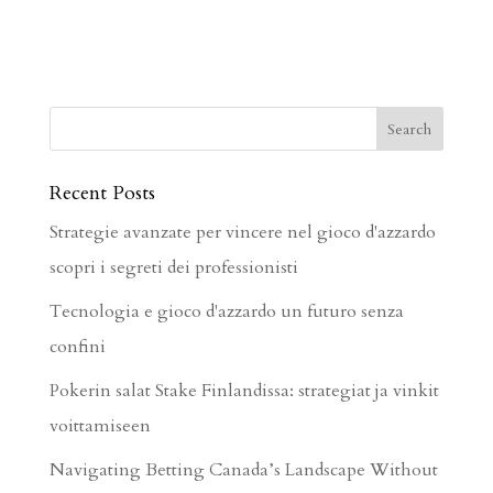
Recent Posts
Strategie avanzate per vincere nel gioco d'azzardo
scopri i segreti dei professionisti
Tecnologia e gioco d'azzardo un futuro senza
confini
Pokerin salat Stake Finlandissa: strategiat ja vinkit
voittamiseen
Navigating Betting Canada’s Landscape Without