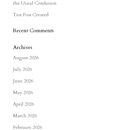
the Usual Confusion
Test Post Created
Recent Comments
Archives
August 2026
July 2026
June 2026
May 2026
April 2026
March 2026
February 2026