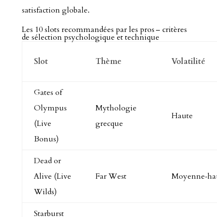
satisfaction globale.
Les 10 slots recommandées par les pros – critères
de sélection psychologique et technique
Slot
Thème
Volatilité
Gates of
Olympus
Mythologie
Haute
(Live
grecque
Bonus)
Dead or
Alive (Live
Far West
Moyenne‑ha
Wilds)
Starburst