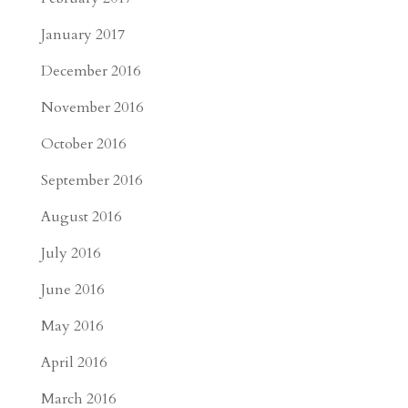
January 2017
December 2016
November 2016
October 2016
September 2016
August 2016
July 2016
June 2016
May 2016
April 2016
March 2016