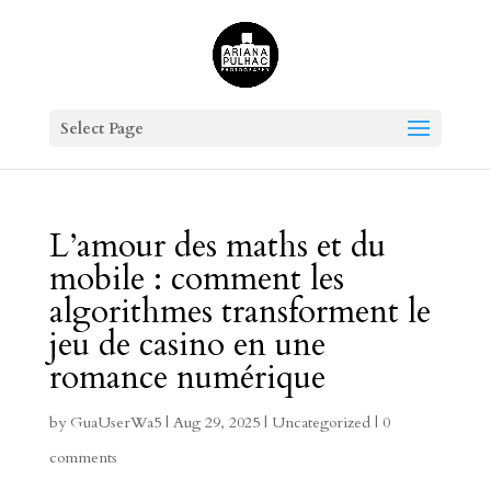
Select Page
L’amour des maths et du
mobile : comment les
algorithmes transforment le
jeu de casino en une
romance numérique
by
GuaUserWa5
|
Aug 29, 2025
|
Uncategorized
|
0
comments