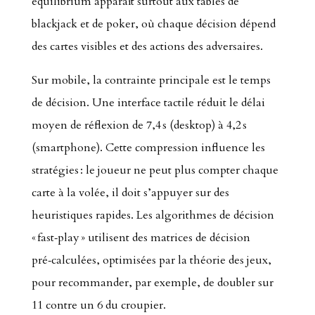
equilibrium apparaît surtout aux tables de
blackjack et de poker, où chaque décision dépend
des cartes visibles et des actions des adversaires.
Sur mobile, la contrainte principale est le temps
de décision. Une interface tactile réduit le délai
moyen de réflexion de 7,4 s (desktop) à 4,2 s
(smartphone). Cette compression influence les
stratégies : le joueur ne peut plus compter chaque
carte à la volée, il doit s’appuyer sur des
heuristiques rapides. Les algorithmes de décision
« fast‑play » utilisent des matrices de décision
pré‑calculées, optimisées par la théorie des jeux,
pour recommander, par exemple, de doubler sur
11 contre un 6 du croupier.