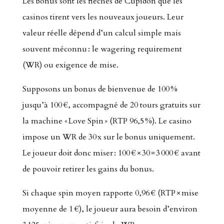
Les bonus sont les flèches de Cupidon que les
casinos tirent vers les nouveaux joueurs. Leur
valeur réelle dépend d’un calcul simple mais
souvent méconnu : le wagering requirement
(WR) ou exigence de mise.
Supposons un bonus de bienvenue de 100 %
jusqu’à 100 €, accompagné de 20 tours gratuits sur
la machine « Love Spin » (RTP 96,5 %). Le casino
impose un WR de 30 x sur le bonus uniquement.
Le joueur doit donc miser : 100 € × 30 = 3 000 € avant
de pouvoir retirer les gains du bonus.
Si chaque spin moyen rapporte 0,96 € (RTP × mise
moyenne de 1 €), le joueur aura besoin d’environ