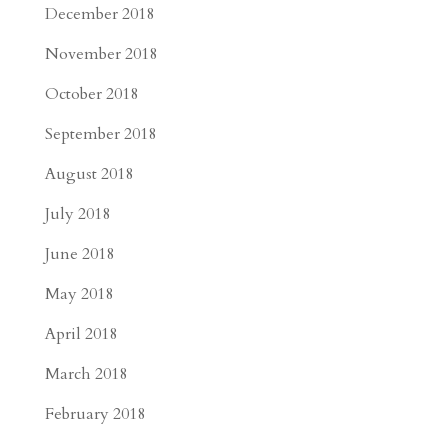
December 2018
November 2018
October 2018
September 2018
August 2018
July 2018
June 2018
May 2018
April 2018
March 2018
February 2018