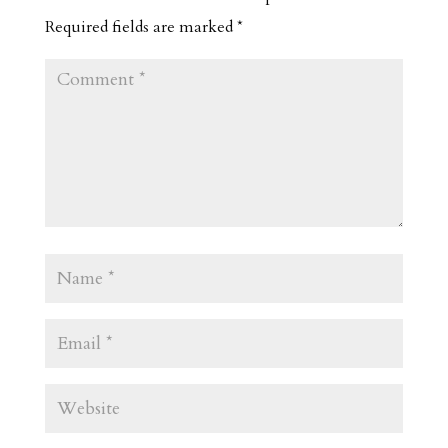
Required fields are marked
*