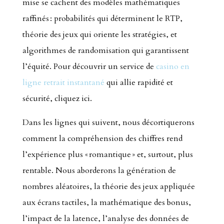
mise se cachent des modèles mathématiques
raffinés : probabilités qui déterminent le RTP,
théorie des jeux qui oriente les stratégies, et
algorithmes de randomisation qui garantissent
l’équité. Pour découvrir un service de
casino en
ligne retrait instantané
qui allie rapidité et
sécurité, cliquez ici.
Dans les lignes qui suivent, nous décortiquerons
comment la compréhension des chiffres rend
l’expérience plus « romantique » et, surtout, plus
rentable. Nous aborderons la génération de
nombres aléatoires, la théorie des jeux appliquée
aux écrans tactiles, la mathématique des bonus,
l’impact de la latence, l’analyse des données de