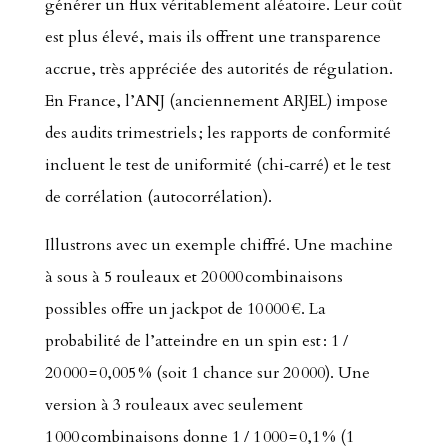
générer un flux véritablement aléatoire. Leur coût
est plus élevé, mais ils offrent une transparence
accrue, très appréciée des autorités de régulation.
En France, l’ANJ (anciennement ARJEL) impose
des audits trimestriels ; les rapports de conformité
incluent le test de uniformité (chi‑carré) et le test
de corrélation (autocorrélation).
Illustrons avec un exemple chiffré. Une machine
à sous à 5 rouleaux et 20 000 combinaisons
possibles offre un jackpot de 10 000 €. La
probabilité de l’atteindre en un spin est : 1 /
20 000 = 0,005 % (soit 1 chance sur 20 000). Une
version à 3 rouleaux avec seulement
1 000 combinaisons donne 1 / 1 000 = 0,1 % (1