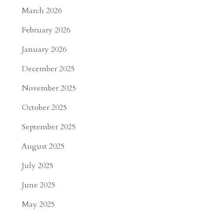
March 2026
February 2026
January 2026
December 2025
November 2025
October 2025
September 2025
August 2025
July 2025
June 2025
May 2025