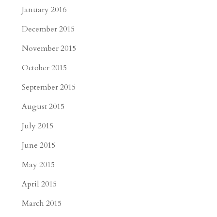
January 2016
December 2015
November 2015
October 2015
September 2015
August 2015
July 2015
June 2015
May 2015
April 2015
March 2015