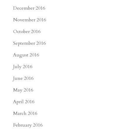
December 2016
November 2016
October 2016
September 2016
August 2016
July 2016
June 2016
May 2016
April 2016
March 2016
February 2016