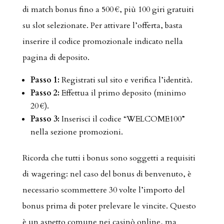
di match bonus fino a 500 €, più 100 giri gratuiti
su slot selezionate. Per attivare l’offerta, basta
inserire il codice promozionale indicato nella
pagina di deposito.
Passo 1:
Registrati sul sito e verifica l’identità.
Passo 2:
Effettua il primo deposito (minimo
20 €).
Passo 3:
Inserisci il codice “WELCOME100”
nella sezione promozioni.
Ricorda che tutti i bonus sono soggetti a requisiti
di wagering: nel caso del bonus di benvenuto, è
necessario scommettere 30 volte l’importo del
bonus prima di poter prelevare le vincite. Questo
è un aspetto comune nei casinò online, ma