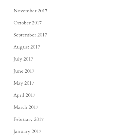
November 2017
October 2017
September 2017
August 2017
July 2017
June 2017
May 2017
April 2017
March 2017
February 2017
January 2017