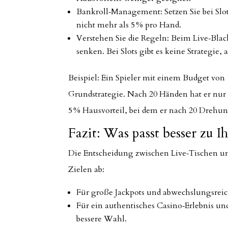
Bankroll‑Management: Setzen Sie bei Slot
nicht mehr als 5 % pro Hand.
Verstehen Sie die Regeln: Beim Live‑Black
senken. Bei Slots gibt es keine Strategie
Beispiel: Ein Spieler mit einem Budget von 
Grundstrategie. Nach 20 Händen hat er nur 2
5 % Hausvorteil, bei dem er nach 20 Drehung
Fazit: Was passt besser zu I
Die Entscheidung zwischen Live‑Tischen u
Zielen ab:
Für große Jackpots und abwechslungsrei
Für ein authentisches Casino‑Erlebnis und
bessere Wahl.