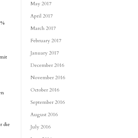
May 2017
April 2017
5 %
March 2017
February 2017
January 2017
 mit
December 2016
November 2016
October 2016
en
September 2016
August 2016
r die
July 2016