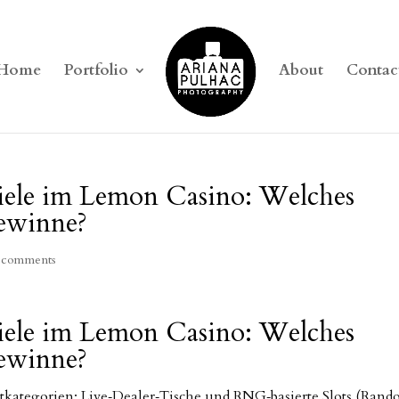
Home
Portfolio
About
Contac
iele im Lemon Casino: Welches
ewinne?
 comments
iele im Lemon Casino: Welches
ewinne?
tkategorien: Live‑Dealer‑Tische und RNG‑basierte Slots (Ran