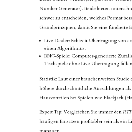
Number Generator). Beide bieten unterschie
schwer zu entscheiden, welches Format besser
Grundprinzipien, damit Sie eine fundierte 
Live‑Dealer: Echtzeit‑Übertragung von e
einen Algorithmus.
RNG‑Spiele: Computer‑generierte Zufalls
Tischspiele ohne Live‑Übertragung fallen
Statistik: Laut einer branchenweiten Studie 
höhere durchschnittliche Auszahlungen als
Hausvorteilen bei Spielen wie Blackjack (Hau
Expert Tip: Vergleichen Sie immer den
RT
häufigen Einsätzen profitabler sein als ein 
managen.