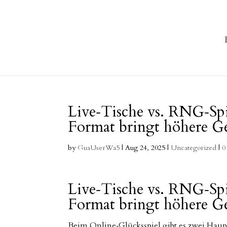
Live‑Tische vs. RNG‑Sp
Format bringt höhere G
by
GuaUserWa5
|
Aug 24, 2025
|
Uncategorized
|
0
Live‑Tische vs. RNG‑Sp
Format bringt höhere G
Beim Online‑Glücksspiel gibt es zwei Haup