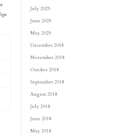
ie
July 2025
ega
June 2025
May 2025
December 2018
November 2018
)
October 2018
September 2018
August 2018
July 2018
June 2018
May 2018