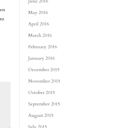
June 2016
gen
May 2016
 zu
April 2016
March 2016
February 2016
January 2016
December 2015
November 2015
October 2015
September 2015
August 2015
July 2015