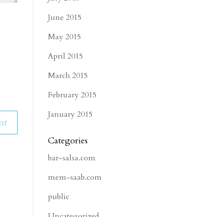
June 2015
May 2015
April 2015
March 2015
February 2015
January 2015
Categories
bar-salsa.com
mem-saab.com
public
Uncategorized