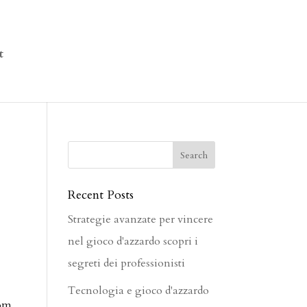
t
Recent Posts
Strategie avanzate per vincere
nel gioco d'azzardo scopri i
segreti dei professionisti
Tecnologia e gioco d'azzardo
dom