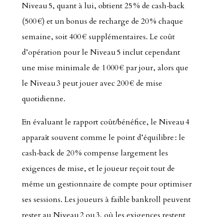
Niveau 5, quant à lui, obtient 25 % de cash‑back
(500 €) et un bonus de recharge de 20 % chaque
semaine, soit 400 € supplémentaires. Le coût
d’opération pour le Niveau 5 inclut cependant
une mise minimale de 1 000 € par jour, alors que
le Niveau 3 peut jouer avec 200 € de mise
quotidienne.
En évaluant le rapport coût/bénéfice, le Niveau 4
apparaît souvent comme le point d’équilibre : le
cash‑back de 20 % compense largement les
exigences de mise, et le joueur reçoit tout de
même un gestionnaire de compte pour optimiser
ses sessions. Les joueurs à faible bankroll peuvent
rester au Niveau 2 ou 3, où les exigences restent