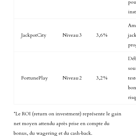
pou
ins
Ama
JackpotCity
Niveau 3
3,6 %
jac
pro
Déb
sou
FortunePlay
Niveau 2
3,2 %
test
bon
ris
*Le ROI (return on investment) représente le gain
net moyen attendu après prise en compte du
bonus, du wagering et du cash‑back.