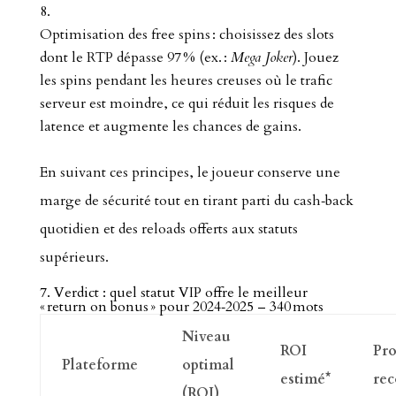
Optimisation des free spins : choisissez des slots
dont le RTP dépasse 97 % (ex. :
Mega Joker
). Jouez
les spins pendant les heures creuses où le trafic
serveur est moindre, ce qui réduit les risques de
latence et augmente les chances de gains.
En suivant ces principes, le joueur conserve une
marge de sécurité tout en tirant parti du cash‑back
quotidien et des reloads offerts aux statuts
supérieurs.
7. Verdict : quel statut VIP offre le meilleur
« return on bonus » pour 2024‑2025 – 340 mots
Niveau
ROI
Pro
Plateforme
optimal
estimé*
re
(ROI)