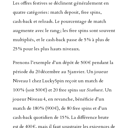
Les offres festives se déclinent généralement en
quatre catégories : match deposit, free spins,
cash‑back et reloads. Le pourcentage de match
augmente avec le rang ; les free spins sont souvent
multipliés, et le cash‑back passe de 5 % à plus de
25 % pour les plus hauts niveaux.
Prenons l’exemple d’un dépôt de 500 € pendant la
période du 20 décembre au 5 janvier. Un joueur
Niveau 1 chez LuckySpin reçoit un match de
100 % (soit 500 €) et 20 free spins sur
Starburst
. Un
joueur Niveau 4, en revanche, bénéficie d’un
match de 180 % (900 €), de 80 free spins et d’un
cash‑back quotidien de 15 %. La différence brute
est de 400 €, mais il faut soustraire les exigences de