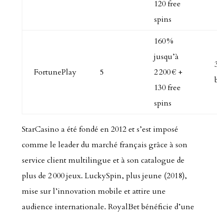
120 free
spins
160 %
jusqu’à
FortunePlay
5
2 200 € +
130 free
spins
StarCasino a été fondé en 2012 et s’est imposé
comme le leader du marché français grâce à son
service client multilingue et à son catalogue de
plus de 2 000 jeux. LuckySpin, plus jeune (2018),
mise sur l’innovation mobile et attire une
audience internationale. RoyalBet bénéficie d’une