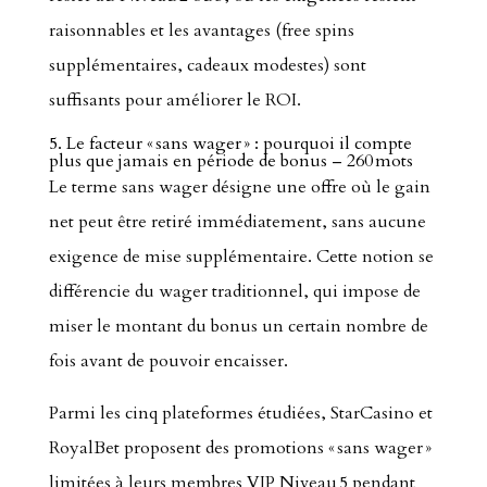
raisonnables et les avantages (free spins
supplémentaires, cadeaux modestes) sont
suffisants pour améliorer le ROI.
5. Le facteur « sans wager » : pourquoi il compte
plus que jamais en période de bonus – 260 mots
Le terme sans wager désigne une offre où le gain
net peut être retiré immédiatement, sans aucune
exigence de mise supplémentaire. Cette notion se
différencie du wager traditionnel, qui impose de
miser le montant du bonus un certain nombre de
fois avant de pouvoir encaisser.
Parmi les cinq plateformes étudiées, StarCasino et
RoyalBet proposent des promotions « sans wager »
limitées à leurs membres VIP Niveau 5 pendant