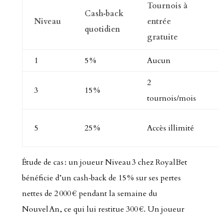
Tournois à
Cash‑back
Niveau
entrée
quotidien
gratuite
1
5 %
Aucun
2
3
15 %
tournois/mois
5
25 %
Accès illimité
Étude de cas : un joueur Niveau 3 chez RoyalBet
bénéficie d’un cash‑back de 15 % sur ses pertes
nettes de 2 000 € pendant la semaine du
Nouvel An, ce qui lui restitue 300 €. Un joueur