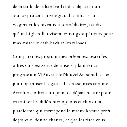
de la taille de la bankroll et des objectifs : un
joueur prudent privilégiera les offres « sans
wager » et les niveaux intermédiaires, tandis
qu’un high‑roller visera les rangs supérieurs pour
maximiser le cash‑back et les reloads.
Comparer les programmes présentés, tester les
offres sans exigence de mise et planifier sa
progression VIP avant le Nouvel An sont les clés
pour optimiser les gains. Les ressources comme
Aerofilms offrent un point de départ neutre pour
examiner les différentes options et choisir la
plateforme qui correspond le mieux à votre profil
de joueur. Bonne chance, et que les fêtes vous