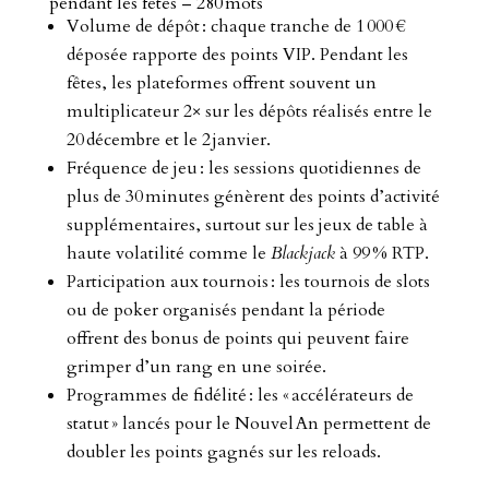
pendant les fêtes – 280 mots
Volume de dépôt : chaque tranche de 1 000 €
déposée rapporte des points VIP. Pendant les
fêtes, les plateformes offrent souvent un
multiplicateur 2× sur les dépôts réalisés entre le
20 décembre et le 2 janvier.
Fréquence de jeu : les sessions quotidiennes de
plus de 30 minutes génèrent des points d’activité
supplémentaires, surtout sur les jeux de table à
haute volatilité comme le
Blackjack
à 99 % RTP.
Participation aux tournois : les tournois de slots
ou de poker organisés pendant la période
offrent des bonus de points qui peuvent faire
grimper d’un rang en une soirée.
Programmes de fidélité : les « accélérateurs de
statut » lancés pour le Nouvel An permettent de
doubler les points gagnés sur les reloads.