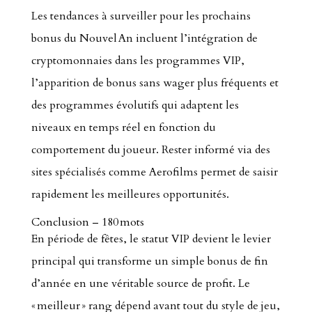
Les tendances à surveiller pour les prochains
bonus du Nouvel An incluent l’intégration de
cryptomonnaies dans les programmes VIP,
l’apparition de bonus sans wager plus fréquents et
des programmes évolutifs qui adaptent les
niveaux en temps réel en fonction du
comportement du joueur. Rester informé via des
sites spécialisés comme Aerofilms permet de saisir
rapidement les meilleures opportunités.
Conclusion – 180 mots
En période de fêtes, le statut VIP devient le levier
principal qui transforme un simple bonus de fin
d’année en une véritable source de profit. Le
« meilleur » rang dépend avant tout du style de jeu,