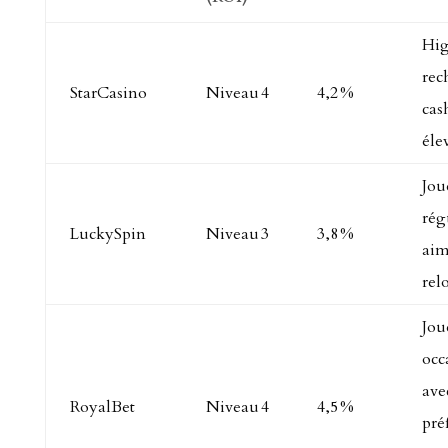
Hig
rec
StarCasino
Niveau 4
4,2 %
cas
éle
Jou
rég
LuckySpin
Niveau 3
3,8 %
aim
rel
Jou
occ
ave
RoyalBet
Niveau 4
4,5 %
pré