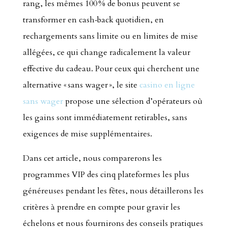
rang, les mêmes 100 % de bonus peuvent se
transformer en cash‑back quotidien, en
rechargements sans limite ou en limites de mise
allégées, ce qui change radicalement la valeur
effective du cadeau. Pour ceux qui cherchent une
alternative « sans wager », le site
casino en ligne
sans wager
propose une sélection d’opérateurs où
les gains sont immédiatement retirables, sans
exigences de mise supplémentaires.
Dans cet article, nous comparerons les
programmes VIP des cinq plateformes les plus
généreuses pendant les fêtes, nous détaillerons les
critères à prendre en compte pour gravir les
échelons et nous fournirons des conseils pratiques