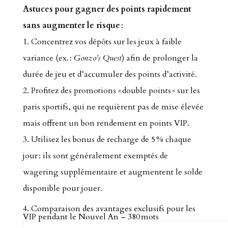
Astuces pour gagner des points rapidement
sans augmenter le risque
:
1. Concentrez vos dépôts sur les jeux à faible
variance (ex. :
Gonzo’s Quest
) afin de prolonger la
durée de jeu et d’accumuler des points d’activité.
2. Profitez des promotions « double points » sur les
paris sportifs, qui ne requièrent pas de mise élevée
mais offrent un bon rendement en points VIP.
3. Utilisez les bonus de recharge de 5 % chaque
jour : ils sont généralement exemptés de
wagering supplémentaire et augmentent le solde
disponible pour jouer.
4. Comparaison des avantages exclusifs pour les
VIP pendant le Nouvel An – 380 mots