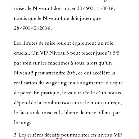
mise : le Niveau 1 doit miser 30 × 500 = 15 000 €,
tandis que le Niveau 4 ne doit jouer que
28 × 900 = 25 200 €.
Les limites de mise jouent également un rôle
crucial. Un VIP Niveau 3 peut placer jusqu’à 5 €
par spin sur les machines à sous, alors qu’un
Niveau 5 peut atteindre 20 €, ce qui accélère la
réalisation du wagering mais augmente le risque
de perte. En pratique, le valeur réelle d’un bonus
dépend de la combinaison entre le montant reçu,
le facteur de mise et la liberté de mise offerte par
le rang.
3. Les critères décisifs pour monter en niveau VIP