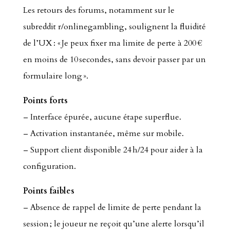
Les retours des forums, notamment sur le
subreddit r/onlinegambling, soulignent la fluidité
de l’UX : « Je peux fixer ma limite de perte à 200 €
en moins de 10 secondes, sans devoir passer par un
formulaire long ».
Points forts
– Interface épurée, aucune étape superflue.
– Activation instantanée, même sur mobile.
– Support client disponible 24 h/24 pour aider à la
configuration.
Points faibles
– Absence de rappel de limite de perte pendant la
session ; le joueur ne reçoit qu’une alerte lorsqu’il