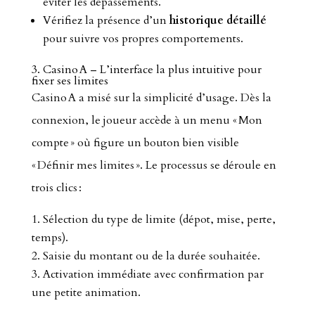
éviter les dépassements.
Vérifiez la présence d’un
historique détaillé
pour suivre vos propres comportements.
3. Casino A – L’interface la plus intuitive pour
fixer ses limites
Casino A a misé sur la simplicité d’usage. Dès la
connexion, le joueur accède à un menu « Mon
compte » où figure un bouton bien visible
« Définir mes limites ». Le processus se déroule en
trois clics :
Sélection du type de limite (dépot, mise, perte,
temps).
Saisie du montant ou de la durée souhaitée.
Activation immédiate avec confirmation par
une petite animation.