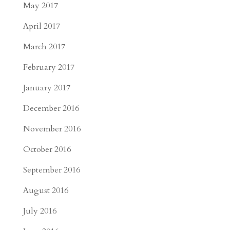
May 2017
April 2017
March 2017
February 2017
January 2017
December 2016
November 2016
October 2016
September 2016
August 2016
July 2016