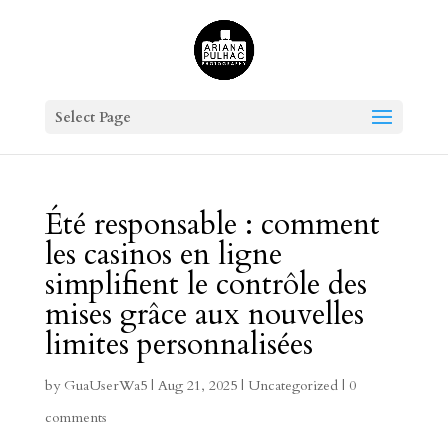
Select Page
Été responsable : comment
les casinos en ligne
simplifient le contrôle des
mises grâce aux nouvelles
limites personnalisées
by
GuaUserWa5
|
Aug 21, 2025
|
Uncategorized
|
0
comments