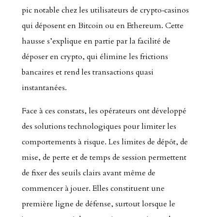
pic notable chez les utilisateurs de crypto‑casinos
qui déposent en Bitcoin ou en Ethereum. Cette
hausse s’explique en partie par la facilité de
déposer en crypto, qui élimine les frictions
bancaires et rend les transactions quasi
instantanées.
Face à ces constats, les opérateurs ont développé
des solutions technologiques pour limiter les
comportements à risque. Les limites de dépôt, de
mise, de perte et de temps de session permettent
de fixer des seuils clairs avant même de
commencer à jouer. Elles constituent une
première ligne de défense, surtout lorsque le