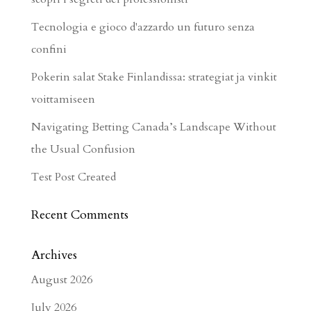
Tecnologia e gioco d'azzardo un futuro senza
confini
Pokerin salat Stake Finlandissa: strategiat ja vinkit
voittamiseen
Navigating Betting Canada’s Landscape Without
the Usual Confusion
Test Post Created
Recent Comments
Archives
August 2026
July 2026