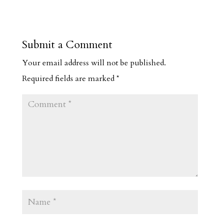
Submit a Comment
Your email address will not be published.
Required fields are marked
*