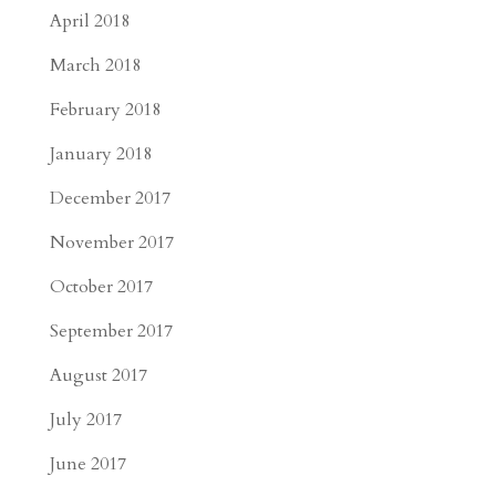
April 2018
March 2018
February 2018
January 2018
December 2017
November 2017
October 2017
September 2017
August 2017
July 2017
June 2017