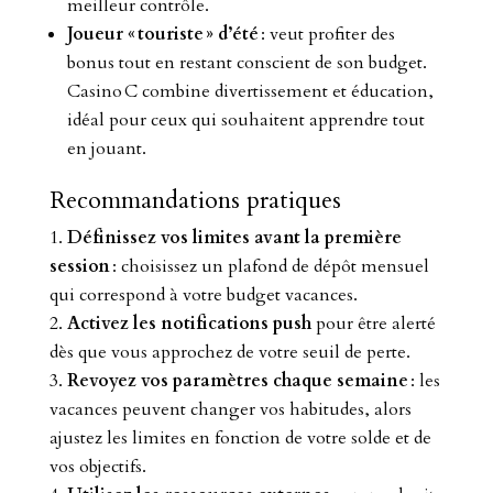
meilleur contrôle.
Joueur « touriste » d’été
: veut profiter des
bonus tout en restant conscient de son budget.
Casino C combine divertissement et éducation,
idéal pour ceux qui souhaitent apprendre tout
en jouant.
Recommandations pratiques
Définissez vos limites avant la première
session
: choisissez un plafond de dépôt mensuel
qui correspond à votre budget vacances.
Activez les notifications push
pour être alerté
dès que vous approchez de votre seuil de perte.
Revoyez vos paramètres chaque semaine
: les
vacances peuvent changer vos habitudes, alors
ajustez les limites en fonction de votre solde et de
vos objectifs.