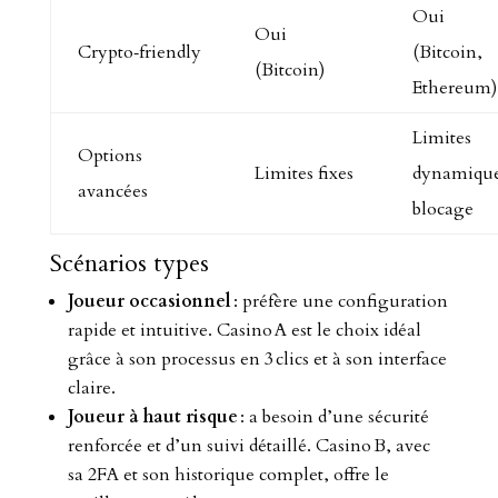
Oui
Oui
Crypto‑friendly
(Bitcoin,
(Bitcoin)
Ethereum)
Limites
Options
Limites fixes
dynamique
avancées
blocage
Scénarios types
Joueur occasionnel
: préfère une configuration
rapide et intuitive. Casino A est le choix idéal
grâce à son processus en 3 clics et à son interface
claire.
Joueur à haut risque
: a besoin d’une sécurité
renforcée et d’un suivi détaillé. Casino B, avec
sa 2FA et son historique complet, offre le