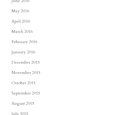
June 2016
May 2016
April 2016
March 2016
February 2016
January 2016
December 2015
November 2015
October 2015
September 2015
August 2015
July 2015