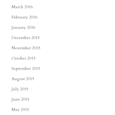
March 2016
February 2016
January 2016
December 2015
November 2015
October 2015
September 2015
August 2015
July 2015
June 2015
May 2015