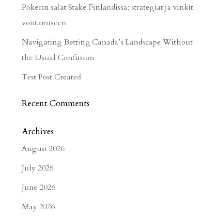
Pokerin salat Stake Finlandissa: strategiat ja vinkit
voittamiseen
Navigating Betting Canada’s Landscape Without
the Usual Confusion
Test Post Created
Recent Comments
Archives
August 2026
July 2026
June 2026
May 2026