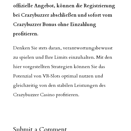
offizielle Angebot, können die Registrierung
bei Crazybuzzer abschließen und sofort vom
Crazybuzzer Bonus ohne Einzahlung
profitieren.
Denken Sie stets daran, verantwortungsbewusst
zu spielen und Ihre Limits einzuhalten. Mit den
hier vorgestellten Strategien können Sie das
Potenzial von VR‑Slots optimal nutzen und
gleichzeitig von den stabilen Leistungen des
Crazybuzzer Casino profitieren.
Submit a Comment