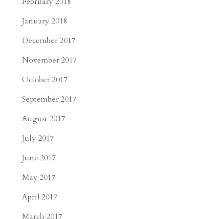
February 2018
January 2018
December 2017
November 2017
October 2017
September 2017
August 2017
July 2017
June 2017
May 2017
April 2017
March 2017