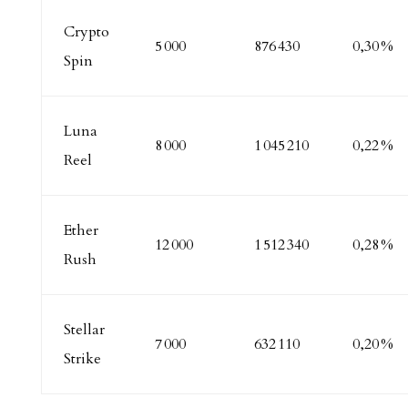
Crypto
5 000
876 430
0,30 %
Spin
Luna
8 000
1 045 210
0,22 %
Reel
Ether
12 000
1 512 340
0,28 %
Rush
Stellar
7 000
632 110
0,20 %
Strike