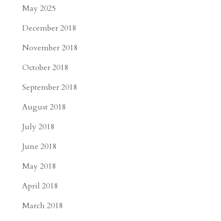
May 2025
December 2018
November 2018
October 2018
September 2018
August 2018
July 2018
June 2018
May 2018
April 2018
March 2018