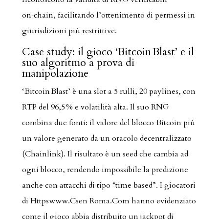
on‑chain, facilitando l’ottenimento di permessi in
giurisdizioni più restrittive.
Case study: il gioco ‘Bitcoin Blast’ e il
suo algoritmo a prova di
manipolazione
‘Bitcoin Blast’ è una slot a 5 rulli, 20 paylines, con
RTP del 96,5 % e volatilità alta. Il suo RNG
combina due fonti: il valore del blocco Bitcoin più
un valore generato da un oracolo decentralizzato
(Chainlink). Il risultato è un seed che cambia ad
ogni blocco, rendendo impossibile la predizione
anche con attacchi di tipo “time‑based”. I giocatori
di Httpswww.Csen Roma.Com hanno evidenziato
come il gioco abbia distribuito un jackpot di