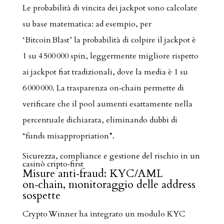
Le probabilità di vincita dei jackpot sono calcolate
su base matematica: ad esempio, per
‘Bitcoin Blast’ la probabilità di colpire il jackpot è
1 su 4 500 000 spin, leggermente migliore rispetto
ai jackpot fiat tradizionali, dove la media è 1 su
6 000 000. La trasparenza on‑chain permette di
verificare che il pool aumenti esattamente nella
percentuale dichiarata, eliminando dubbi di
“funds misappropriation”.
Sicurezza, compliance e gestione del rischio in un
casinò cripto‑first
Misure anti‑fraud: KYC/AML
on‑chain, monitoraggio delle address
sospette
Crypto Winner ha integrato un modulo KYC