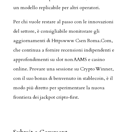
un modello replicabile per altri operatori.
Per chi vuole restare al passo con le innovazioni
del settore, è consigliabile monitorare gli
aggiornamenti di Httpswww Csen Roma.Com,
che continua a fornire recensioni indipendenti e
approfondimenti su slot non AAMS e casino
online. Provare una sessione su Crypto Winner,
con il suo bonus di benvenuto in stablecoin, è il
modo più diretto per sperimentare la nuova
frontiera dei jackpot cripto‑first.