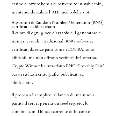
casino di offrire bonus di benvenuto in stablecoin,
mantenendo stabile l’RTP medio delle slot.
Algoritmi di Random Number Generation (RNG)
certificati su blockchain
Il cuore di ogni gioco d’azzardo è il generatore di
numeri casuali. I tradizionali RNG software,
certificati da terze parti come eCOGRA, sono
affidabili ma non offrono verificabilità esterna.
Crypto Winner ha introdotto RNG “Provably Fair”
basati su hash crittografici pubblicati su
blockchain.
Il processo è semplice: al lancio di una nuova
partita il server genera un seed segreto, lo
combina con il blocco corrente di Bitcoin e