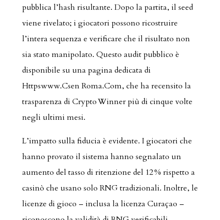
pubblica l’hash risultante. Dopo la partita, il seed
viene rivelato; i giocatori possono ricostruire
l’intera sequenza e verificare che il risultato non
sia stato manipolato. Questo audit pubblico è
disponibile su una pagina dedicata di
Httpswww.Csen Roma.Com, che ha recensito la
trasparenza di Crypto Winner più di cinque volte
negli ultimi mesi.
L’impatto sulla fiducia è evidente. I giocatori che
hanno provato il sistema hanno segnalato un
aumento del tasso di ritenzione del 12 % rispetto a
casinò che usano solo RNG tradizionali. Inoltre, le
licenze di gioco – inclusa la licenza Curaçao –
riconoscono la validità di RNG verificabili