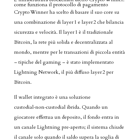
come funziona il protocollo di pagamento
Crypto Winner ha scelto di basare il suo core su
una combinazione di layer 1 e layer 2 che bilancia
sicurezza e velocità. Il layer 1 è il tradizionale
Bitcoin, la rete più solida e decentralizzata al
mondo, mentre per le transazioni di piccola entità
– tipiche del gaming – è stato implementato
Lightning Network, il più diffuso layer 2 per
Bitcoin.
Il wallet integrato è una soluzione
custodial‑non‑custodial ibrida. Quando un
giocatore effettua un deposito, il fondo entra in
un canale Lightning pre‑aperto; il sistema chiude
il canale solo quando il saldo supera la soglia di