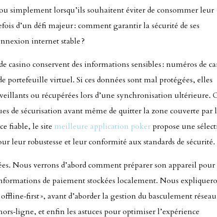
, ou simplement lorsqu’ils souhaitent éviter de consommer leur
efois d’un défi majeur : comment garantir la sécurité de ses
nnexion internet stable ?
e casino conservent des informations sensibles : numéros de ca
de portefeuille virtuel. Si ces données sont mal protégées, elles
lveillants ou récupérées lors d’une synchronisation ultérieure. C
ques de sécurisation avant même de quitter la zone couverte par 
e fiable, le site
meilleure application poker
propose une sélect
r leur robustesse et leur conformité aux standards de sécurité.
lées. Nous verrons d’abord comment préparer son appareil pour 
 informations de paiement stockées localement. Nous expliquer
offline‑first », avant d’aborder la gestion du basculement réseau
ors‑ligne, et enfin les astuces pour optimiser l’expérience