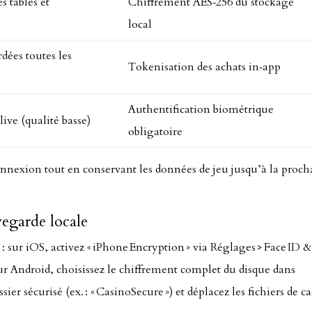
 tables et
Chiffrement AES‑256 du stockage
local
dées toutes les
Tokenisation des achats in‑app
Authentification biométrique
live (qualité basse)
obligatoire
onnexion tout en conservant les données de jeu jusqu’à la proch
vegarde locale
 : sur iOS, activez « iPhone Encryption » via Réglages > Face ID &
ur Android, choisissez le chiffrement complet du disque dans
ier sécurisé (ex. : « CasinoSecure ») et déplacez les fichiers de c