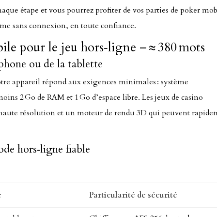
 chaque étape et vous pourrez profiter de vos parties de poker mob
même sans connexion, en toute confiance.
ile pour le jeu hors‑ligne – ≈ 380 mots
tphone ou de la tablette
votre appareil répond aux exigences minimales : système
 moins 2 Go de RAM et 1 Go d’espace libre. Les jeux de casino
 haute résolution et un moteur de rendu 3D qui peuvent rapid
ode hors‑ligne fiable
e
Particularité de sécurité