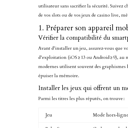
utilisateur sans sacrifier la sécurité. Suivez
de vos slots ou de vos jeux de casino live, 
1. Préparer son appareil mob
Vérifier la compatibilité du smar
Avant d’installer un jeu, assurez‑vous que 
d’exploitation (iOS ≥ 13 ou Android ≥ 9), au
modernes utilisent souvent des graphismes
épuiser la mémoire.
Installer les jeux qui offrent un m
Parmi les titres les plus réputés, on trouve :
Jeu
Mode hors‑lign