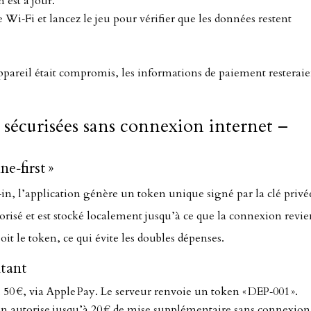
 est à jour.
 Wi‑Fi et lancez le jeu pour vérifier que les données restent
pareil était compromis, les informations de paiement resteraie
s sécurisées sans connexion internet –
ne‑first »
in, l’application génère un token unique signé par la clé privé
risé et est stocké localement jusqu’à ce que la connexion revi
çoit le token, ce qui évite les doubles dépenses.
ntant
50 €, via Apple Pay. Le serveur renvoie un token « DEP‑001 ».
ion autorise jusqu’à 20 € de mise supplémentaire sans connexion