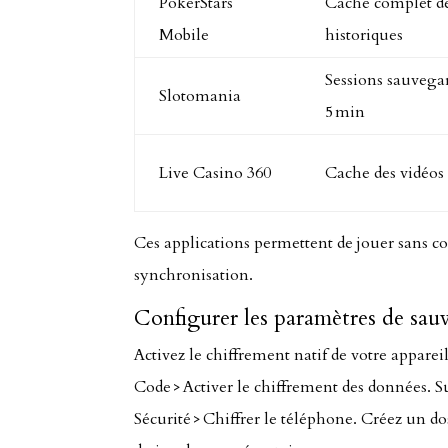
PokerStars
Cache complet des
Mobile
historiques
Sessions sauvegar
Slotomania
5 min
Live Casino 360
Cache des vidéos 
Ces applications permettent de jouer sans c
synchronisation.
Configurer les paramètres de sau
Activez le chiffrement natif de votre appareil
Code > Activer le chiffrement des données. S
Sécurité > Chiffrer le téléphone. Créez un doss