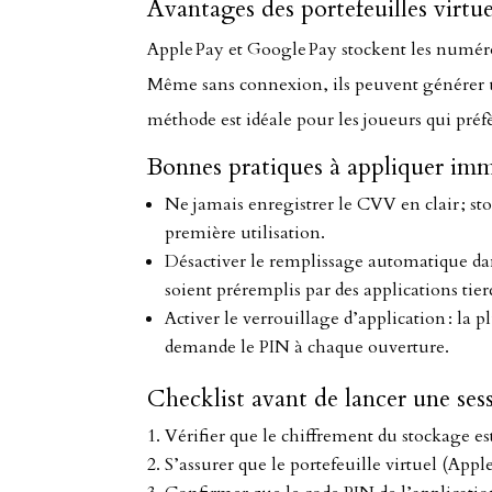
Avantages des portefeuilles virtue
Apple Pay et Google Pay stockent les numéro
Même sans connexion, ils peuvent générer u
méthode est idéale pour les joueurs qui préfè
Bonnes pratiques à appliquer im
Ne jamais enregistrer le CVV en clair ; s
première utilisation.
Désactiver le remplissage automatique dan
soient préremplis par des applications tier
Activer le verrouillage d’application : la 
demande le PIN à chaque ouverture.
Checklist avant de lancer une ses
Vérifier que le chiffrement du stockage est
S’assurer que le portefeuille virtuel (App