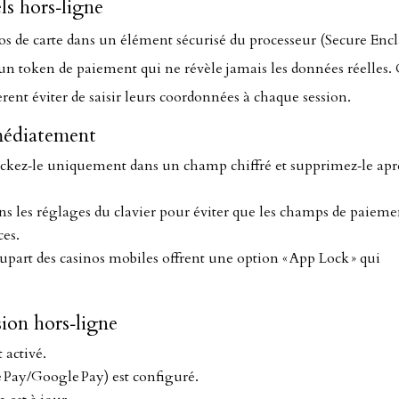
ls hors‑ligne
s de carte dans un élément sécurisé du processeur (Secure Encl
n token de paiement qui ne révèle jamais les données réelles. 
rent éviter de saisir leurs coordonnées à chaque session.
médiatement
tockez‑le uniquement dans un champ chiffré et supprimez‑le apr
s les réglages du clavier pour éviter que les champs de paieme
ces.
plupart des casinos mobiles offrent une option « App Lock » qui
sion hors‑ligne
 activé.
le Pay/Google Pay) est configuré.