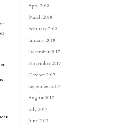
April 2018
March 2018
 :
February 2018
les
January 2018
December 2017
November 2017
mer
October 2017
ns
September 2017
August 2017
July 2017
éseau
June 2017