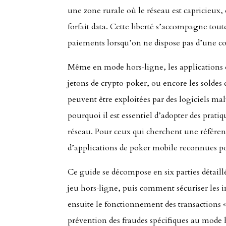
une zone rurale où le réseau est capricieux
forfait data. Cette liberté s’accompagne tout
paiements lorsqu’on ne dispose pas d’une co
Même en mode hors‑ligne, les applications d
jetons de crypto‑poker, ou encore les soldes 
peuvent être exploitées par des logiciels ma
pourquoi il est essentiel d’adopter des prati
réseau. Pour ceux qui cherchent une référenc
d’applications de poker mobile reconnues pou
Ce guide se décompose en six parties détail
jeu hors‑ligne, puis comment sécuriser les
ensuite le fonctionnement des transactions « 
prévention des fraudes spécifiques au mode h