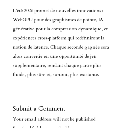
L’été 2026 promet de nouvelles innovations :
WebGPU pour des graphismes de pointe, IA
générative pour la compression dynamique, et
expériences cross‑platform qui redéfiniront la
notion de latence. Chaque seconde gagnée sera
alors convertie en une opportunité de jeu
supplémentaire, rendant chaque partie plus
fluide, plus sûre et, surtout, plus excitante.
Submit a Comment
Your email address will not be published.