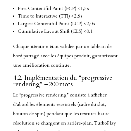
First Contentful Paint (FCP) < 1,5 s
Time to Interactive (TTI) < 2,5 s
Largest Contentful Paint (LCP) < 2,0 s
Cumulative Layout Shift (CLS) < 0,1
Chaque itération était validée par un tableau de
bord partagé avec les équipes produit, garantissant
une amélioration continue.
4.2. Implémentation du “progressive
rendering” – 200 mots
Le “progressive rendering” consiste à afficher
d’abord les éléments essentiels (cadre du slot,
bouton de spin) pendant que les textures haute
résolution se chargent en arrière‑plan. TurboPlay