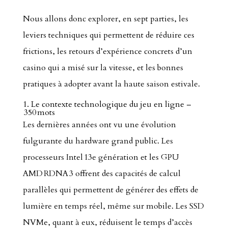
Nous allons donc explorer, en sept parties, les
leviers techniques qui permettent de réduire ces
frictions, les retours d’expérience concrets d’un
casino qui a misé sur la vitesse, et les bonnes
pratiques à adopter avant la haute saison estivale.
1. Le contexte technologique du jeu en ligne –
350 mots
Les dernières années ont vu une évolution
fulgurante du hardware grand public. Les
processeurs Intel 13e génération et les GPU
AMD RDNA 3 offrent des capacités de calcul
parallèles qui permettent de générer des effets de
lumière en temps réel, même sur mobile. Les SSD
NVMe, quant à eux, réduisent le temps d’accès