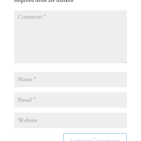
Required fields are marked
*