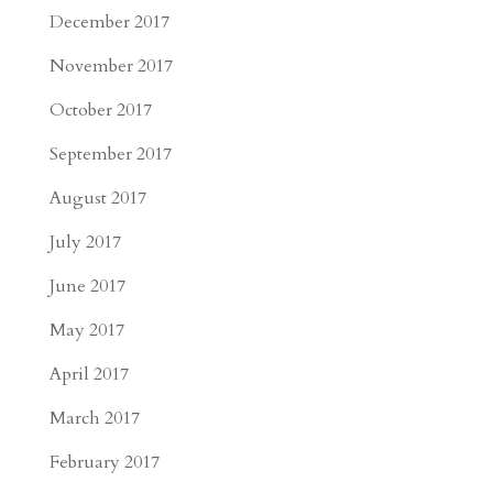
December 2017
November 2017
October 2017
September 2017
August 2017
July 2017
June 2017
May 2017
April 2017
March 2017
February 2017