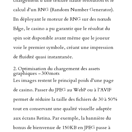
chargement d’une texture haute résolution et le
calcul d’un RNG (Random Number Generator).
En déployant le moteur de RNG sur des nœuds
Edge, le casino a pu garantir que le résultat du
spin soit disponible avant même que le joueur
voie le premier symbole, créant une impression
de fluidité quasi instantanée.
2. Optimisation du chargement des assets
graphiques – 300 mots
Les images restent le principal poids d’une page
de casino. Passer du JPEG au WebP ou à l’AVIF
permet de réduire la taille des fichiers de 30 à 50 %
tout en conservant une qualité visuelle adaptée
aux écrans Retina. Par exemple, la bannière du
bonus de bienvenue de 150 KB en JPEG passe à