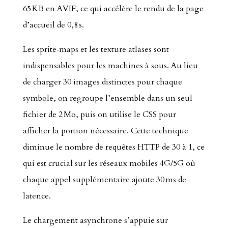
65 KB en AVIF, ce qui accélère le rendu de la page
d’accueil de 0,8 s.
Les sprite‑maps et les texture atlases sont
indispensables pour les machines à sous. Au lieu
de charger 30 images distinctes pour chaque
symbole, on regroupe l’ensemble dans un seul
fichier de 2 Mo, puis on utilise le CSS pour
afficher la portion nécessaire. Cette technique
diminue le nombre de requêtes HTTP de 30 à 1, ce
qui est crucial sur les réseaux mobiles 4G/5G où
chaque appel supplémentaire ajoute 30 ms de
latence.
Le chargement asynchrone s’appuie sur