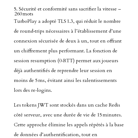
5. Sécurité et conformité sans sacrifier la vitesse –
260 mots
TurboPlay a adopté TLS 1.3, qui réduit le nombre
de round‑trips nécessaires à l’établissement d’une
connexion sécurisée de deux à un, tout en offrant
un chiffrement plus performant. La fonction de
session resumption (0‑RTT) permet aux joueurs
déjà authentifiés de reprendre leur session en
moins de 5 ms, évitant ainsi les ralentissements
lors des re‑logins.
Les tokens JWT sont stockés dans un cache Redis
côté serveur, avec une durée de vie de 15 minutes.
Cette approche élimine les appels répétés à la base
de données d’authentification, tout en