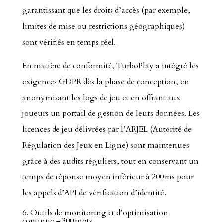
garantissant que les droits d’accès (par exemple,
limites de mise ou restrictions géographiques)
sont vérifiés en temps réel.
En matière de conformité, TurboPlay a intégré les
exigences GDPR dès la phase de conception, en
anonymisant les logs de jeu et en offrant aux
joueurs un portail de gestion de leurs données. Les
licences de jeu délivrées par l’ARJEL (Autorité de
Régulation des Jeux en Ligne) sont maintenues
grâce à des audits réguliers, tout en conservant un
temps de réponse moyen inférieur à 200 ms pour
les appels d’API de vérification d’identité.
6. Outils de monitoring et d’optimisation
continue – 300 mots