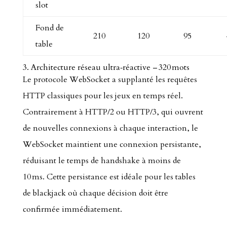
slot
Fond de
210
120
95
table
3. Architecture réseau ultra‑réactive – 320 mots
Le protocole WebSocket a supplanté les requêtes
HTTP classiques pour les jeux en temps réel.
Contrairement à HTTP/2 ou HTTP/3, qui ouvrent
de nouvelles connexions à chaque interaction, le
WebSocket maintient une connexion persistante,
réduisant le temps de handshake à moins de
10 ms. Cette persistance est idéale pour les tables
de blackjack où chaque décision doit être
confirmée immédiatement.