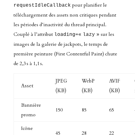
pour planifier le
requestIdleCallback
téléchargement des assets non critiques pendant
les périodes d’inactivité du thread principal.
Couplé à l’attribut
sur les
loading=« lazy »
images de la galerie de jackpots, le temps de
première peinture (First Contentful Paint) chute
de 2,3 s à 1,1 s.
JPEG
WebP
AVIF
Asset
(KB)
(KB)
(KB)
Bannière
150
85
65
promo
Icône
45
28
22