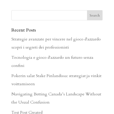
Recent Posts
Strategie avanzate per vincere nel gioco d'azzardo
scopri i segreti dei professionisti
Tecnologia e gioco d'azzardo un futuro senza
confini
Pokerin salat Stake Finlandissa: strategiat ja vinkit
voittamiseen
Navigating Betting Canada’s Landscape Without
the Usual Confusion
Test Post Created