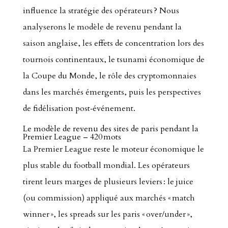
influence la stratégie des opérateurs ? Nous
analyserons le modèle de revenu pendant la
saison anglaise, les effets de concentration lors des
tournois continentaux, le tsunami économique de
la Coupe du Monde, le rôle des cryptomonnaies
dans les marchés émergents, puis les perspectives
de fidélisation post‑événement.
Le modèle de revenu des sites de paris pendant la
Premier League – 420 mots
La Premier League reste le moteur économique le
plus stable du football mondial. Les opérateurs
tirent leurs marges de plusieurs leviers : le juice
(ou commission) appliqué aux marchés « match
winner », les spreads sur les paris « over/under »,