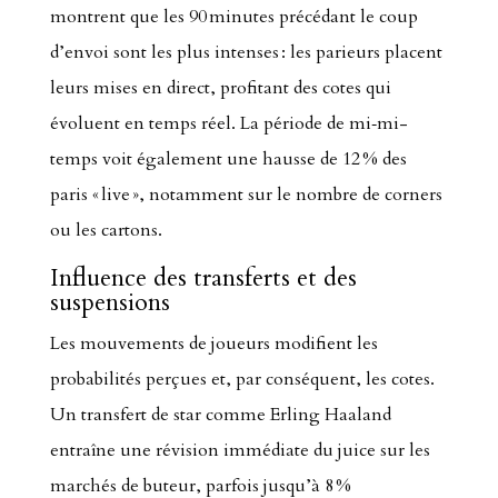
montrent que les 90 minutes précédant le coup
d’envoi sont les plus intenses : les parieurs placent
leurs mises en direct, profitant des cotes qui
évoluent en temps réel. La période de mi‑mi-
temps voit également une hausse de 12 % des
paris « live », notamment sur le nombre de corners
ou les cartons.
Influence des transferts et des
suspensions
Les mouvements de joueurs modifient les
probabilités perçues et, par conséquent, les cotes.
Un transfert de star comme Erling Haaland
entraîne une révision immédiate du juice sur les
marchés de buteur, parfois jusqu’à 8 %