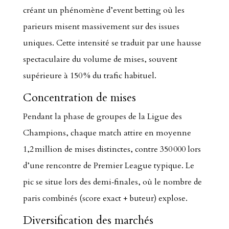
créant un phénomène d’event betting où les
parieurs misent massivement sur des issues
uniques. Cette intensité se traduit par une hausse
spectaculaire du volume de mises, souvent
supérieure à 150 % du trafic habituel.
Concentration de mises
Pendant la phase de groupes de la Ligue des
Champions, chaque match attire en moyenne
1,2 million de mises distinctes, contre 350 000 lors
d’une rencontre de Premier League typique. Le
pic se situe lors des demi‑finales, où le nombre de
paris combinés (score exact + buteur) explose.
Diversification des marchés