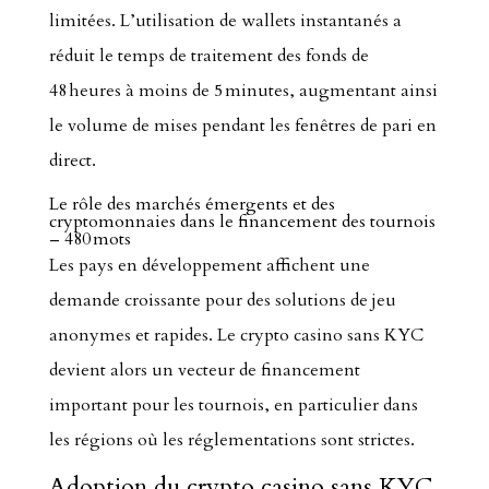
limitées. L’utilisation de wallets instantanés a
réduit le temps de traitement des fonds de
48 heures à moins de 5 minutes, augmentant ainsi
le volume de mises pendant les fenêtres de pari en
direct.
Le rôle des marchés émergents et des
cryptomonnaies dans le financement des tournois
– 480 mots
Les pays en développement affichent une
demande croissante pour des solutions de jeu
anonymes et rapides. Le crypto casino sans KYC
devient alors un vecteur de financement
important pour les tournois, en particulier dans
les régions où les réglementations sont strictes.
Adoption du crypto casino sans KYC