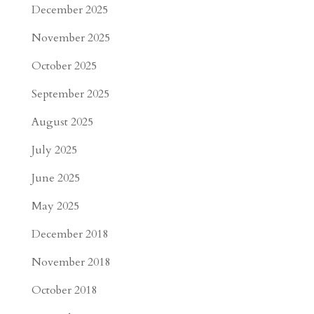
December 2025
November 2025
October 2025
September 2025
August 2025
July 2025
June 2025
May 2025
December 2018
November 2018
October 2018