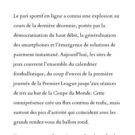
Le pari sportif en ligne a connu une explosion au
cours de la dernière décennie, portée par la
démocratisation du haut débit, la généralisation
des smartphones et l’émergence de solutions de
paiement instantané. Aujourd’hui, les sites de
jeux couvrent l’ensemble du calendrier
footballistique, du coup d’envoi de la première
journée de la Premier League jusqu’aux séances
de tirs au but de la Coupe du Monde. Cette
omniprésence crée un flux continu de trafic, mais
surtout des pics d’activité qui coïncident avec les
grands rendez‑vous du ballon rond.