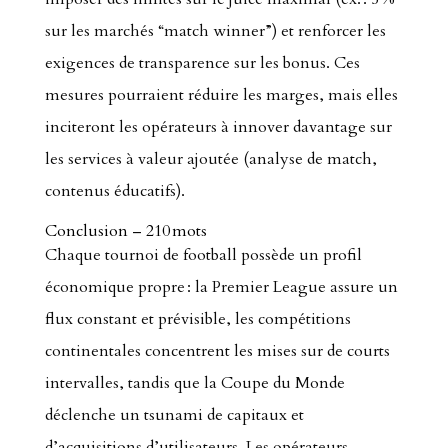
sur les marchés “match winner”) et renforcer les
exigences de transparence sur les bonus. Ces
mesures pourraient réduire les marges, mais elles
inciteront les opérateurs à innover davantage sur
les services à valeur ajoutée (analyse de match,
contenus éducatifs).
Conclusion – 210 mots
Chaque tournoi de football possède un profil
économique propre : la Premier League assure un
flux constant et prévisible, les compétitions
continentales concentrent les mises sur de courts
intervalles, tandis que la Coupe du Monde
déclenche un tsunami de capitaux et
d’acquisitions d’utilisateurs. Les opérateurs