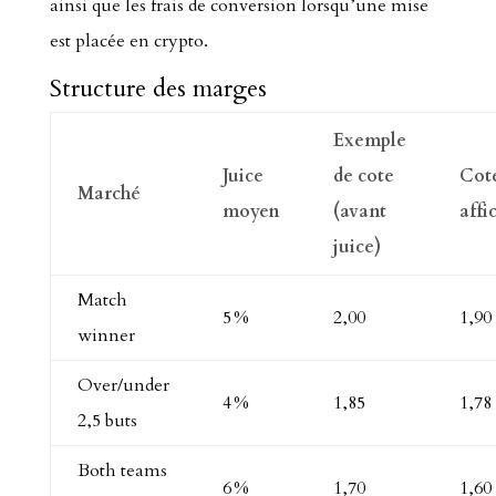
ainsi que les frais de conversion lorsqu’une mise
est placée en crypto.
Structure des marges
Exemple
Juice
de cote
Cot
Marché
moyen
(avant
affi
juice)
Match
5 %
2,00
1,90
winner
Over/under
4 %
1,85
1,78
2,5 buts
Both teams
6 %
1,70
1,60