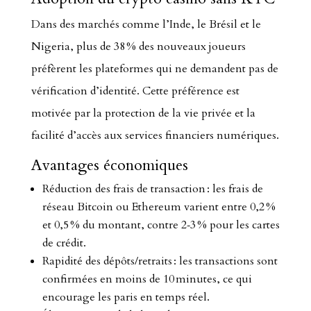
Dans des marchés comme l’Inde, le Brésil et le
Nigeria, plus de 38 % des nouveaux joueurs
préfèrent les plateformes qui ne demandent pas de
vérification d’identité. Cette préférence est
motivée par la protection de la vie privée et la
facilité d’accès aux services financiers numériques.
Avantages économiques
Réduction des frais de transaction : les frais de
réseau Bitcoin ou Ethereum varient entre 0,2 %
et 0,5 % du montant, contre 2‑3 % pour les cartes
de crédit.
Rapidité des dépôts/retraits : les transactions sont
confirmées en moins de 10 minutes, ce qui
encourage les paris en temps réel.