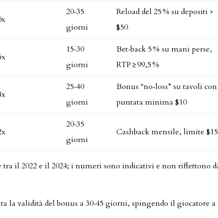
20‑35
Reload del 25 % su depositi >
0x
giorni
$50
15‑30
Bet‑back 5 % su mani perse,
5x
giorni
RTP ≥ 99,5 %
25‑40
Bonus “no‑loss” su tavoli con
8x
giorni
puntata minima $10
20‑35
2x
Cashback mensile, limite $1
giorni
tra il 2022 e il 2024; i numeri sono indicativi e non riflettono d
ta la validità del bonus a 30‑45 giorni, spingendo il giocatore a