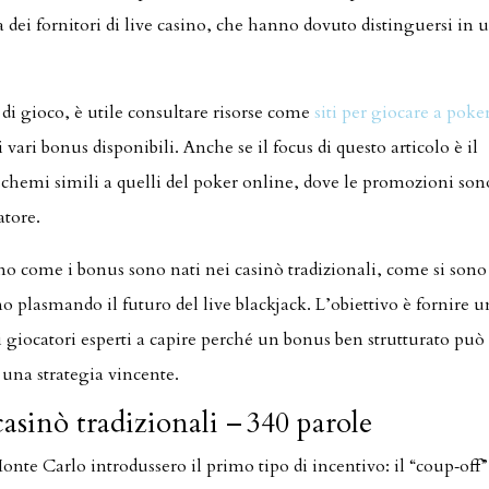
a dei fornitori di live casino, che hanno dovuto distinguersi in 
 di gioco, è utile consultare risorse come
siti per giocare a poke
vari bonus disponibili. Anche se il focus di questo articolo è il
schemi simili a quelli del poker online, dove le promozioni son
atore.
o come i bonus sono nati nei casinò tradizionali, come si sono
no plasmando il futuro del live blackjack. L’obiettivo è fornire 
 i giocatori esperti a capire perché un bonus ben strutturato può
e una strategia vincente.
casinò tradizionali – 340 parole
nte Carlo introdussero il primo tipo di incentivo: il “coup‑off”.