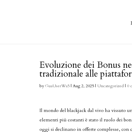
Evoluzione dei Bonus nei
tradizionale alle piattafo
by
GuaUserWa5
|
Aug 2, 2025
|
Uncategorized
|
0 
Il mondo del blackjack dal vivo ha vissuto 
elementi più costanti è stato il ruolo dei bo
oggi si declinano in offerte complesse, con 