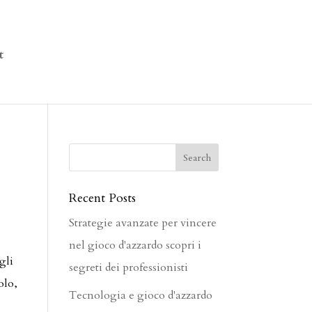
t
Recent Posts
Strategie avanzate per vincere
nel gioco d'azzardo scopri i
gli
segreti dei professionisti
olo,
Tecnologia e gioco d'azzardo