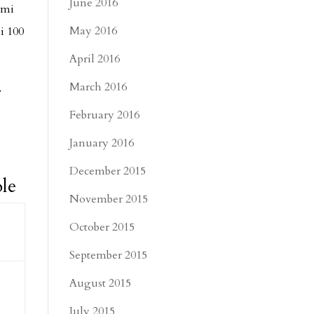
June 2016
emi
May 2016
i 100
April 2016
March 2016
,
February 2016
January 2016
December 2015
ole
November 2015
October 2015
September 2015
August 2015
July 2015