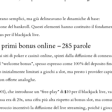
ci erano semplici, ma già delineavano le dinamiche di base:
tione del bankroll. Questi elementi hanno costituito il fondame
us per il blackjack live.
e: primi bonus online – 285 parole
i siti di poker e casinò online, spinti dalla diffusione di connes
 il “welcome bonus”, spesso espresso come 100 % del deposito fin
no inizialmente limitati a giochi a slot, ma presto i provider cap
 con offerte analoghe.
), che introdusse un “free‑play” di $10 per il blackjack live, va
ssa era di 20x, una cifra più alta rispetto ai bonus slot, ma co
proccio incentivò la diffusione del live streaming, poiché i gioc