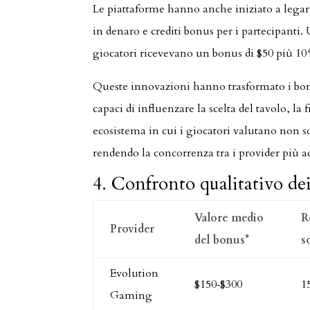
Le piattaforme hanno anche iniziato a legare
in denaro e crediti bonus per i partecipanti
giocatori ricevevano un bonus di $50 più 10 
Queste innovazioni hanno trasformato i bonu
capaci di influenzare la scelta del tavolo, la 
ecosistema in cui i giocatori valutano non so
rendendo la concorrenza tra i provider più a
4. Confronto qualitativo dei
Valore medio
R
Provider
del bonus*
s
Evolution
$150‑$300
1
Gaming