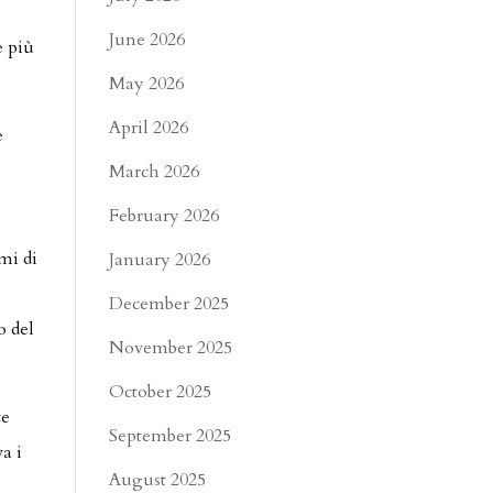
i
June 2026
e più
May 2026
April 2026
e
o
March 2026
February 2026
mi di
January 2026
December 2025
o del
November 2025
October 2025
te
September 2025
a i
August 2025