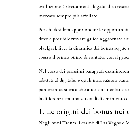
evoluzione è strettamente legata alla crescit
mercato sempre più affollato.
Per chi desidera approfondire le opportunità
dove è possibile trovare guide aggiornate sui 
blackjack live, la dinamica dei bonus segue 
spesso il primo punto di contatto con il gioc
Nel corso dei prossimi paragrafi esaminerem
adattati al digitale, e quali innovazioni stan
panoramica storica che aiuti sia i neofiti sia
la differenza tra una serata di divertimento 
1. Le origini dei bonus nei 
Negli anni Trenta, i casinò di Las Vegas e Mo