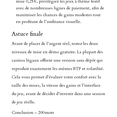
mise 0,25 €, privilégiez les jeux à thème festif
avec de nombreuses lignes de paiement, afin de
maximiser les chances de gains modestes tout
en profitant de l’ambiance visuelle.
Astuce finale
Avant de placer de l’argent réel, testez les deux
niveaux de mise en démo gratuite. La plupart des
casinos légaux offrent une version sans dépôt qui
reproduit exactement les mêmes RTP et volatilité.
Cela vous permet d’évaluer votre confort avec la
taille des mises, la vitesse des gains et l’interface
du jeu, avant de décider d’investir dans une session
de jeu réelle.
Conclusion – 200 mots