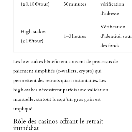
(≤ 0,10 €/tour)
30 minutes
vérification
d’adresse
Vérification
High‑stakes
1–3 heures
d’identité, sou
(≥ 1 €/tour)
des fonds
Les low‑stakes bénéficient souvent de processus de
paiement simplifiés (e‑wallets, crypto) qui
permettent des retraits quasi instantanés. Les
high‑stakes nécessitent parfois une validation
manuelle, surtout lorsqu’un gros gain est
impliqué.
Rôle des casinos offrant le retrait
immédiat