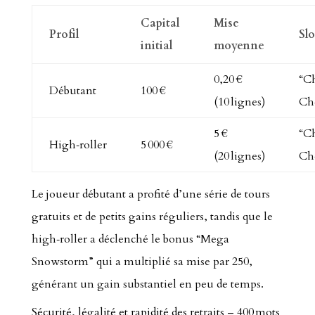
Capital
Mise
Profil
Slo
initial
moyenne
0,20 €
“C
Débutant
100 €
(10 lignes)
Ch
5 €
“C
High‑roller
5 000 €
(20 lignes)
Ch
Le joueur débutant a profité d’une série de tours
gratuits et de petits gains réguliers, tandis que le
high‑roller a déclenché le bonus “Mega
Snowstorm” qui a multiplié sa mise par 250,
générant un gain substantiel en peu de temps.
Sécurité, légalité et rapidité des retraits – 400 mots