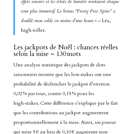
effets sonores et les éclats de lumière rendaient chaque
tour plus immersif. Le bonus “Frosty Free Spins” a
doublé mon solde en moins d’une heure »
– Léa,
high‑roller.
Les jackpots de Noël : chances réelles
selon la mise – 130 mots
Une analyse statistique des jackpots de slots
saisonniers montre que les low‑stakes ont une
probabilité de déclencher le jackpot d’environ
0,02 % par tour, contre 0,15 % pour les
high‑stakes. Cette différence s’explique par le fait
que les contributions au jackpot augmentent
proportionnellement à la mise. Ainsi, un joueur
qui mise 5 € au lieu de 0,10 € augmente non