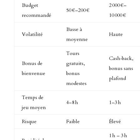
Budget
2 000 €–
50 €–200 €
recommandé
10 000 €
Basse à
Volatilité
Haute
moyenne
Tours
Cash‑back,
Bonus de
gratuits,
bonus sans
bienvenue
bonus
plafond
modestes
Temps de
4–8 h
1–3 h
jeu moyen
Risque
Faible
Élevé
1 h – 3 h