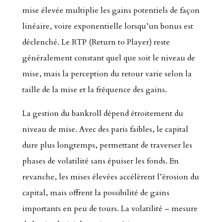
mise élevée multiplie les gains potentiels de façon
linéaire, voire exponentielle lorsqu’un bonus est
déclenché. Le RTP (Return to Player) reste
généralement constant quel que soit le niveau de
mise, mais la perception du retour varie selon la
taille de la mise et la fréquence des gains.
La gestion du bankroll dépend étroitement du
niveau de mise. Avec des paris faibles, le capital
dure plus longtemps, permettant de traverser les
phases de volatilité sans épuiser les fonds. En
revanche, les mises élevées accélèrent l’érosion du
capital, mais offrent la possibilité de gains
importants en peu de tours. La volatilité – mesure