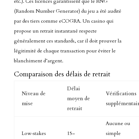
etc.). Ces licences garantissent que le RNG
(Random Number Generator) du jeu a été audité
par des tiers comme eCOGRA. Un casino qui
propose un retrait instantané respecte
généralement ces standards, car il doit prouver la
légitimité de chaque transaction pour éviter le
blanchiment d’argent.
Comparaison des délais de retrait
Délai
Niveau de
Vérifications
moyen de
mise
supplémentai
retrait
Aucune ou
Low‑stakes
15–
simple