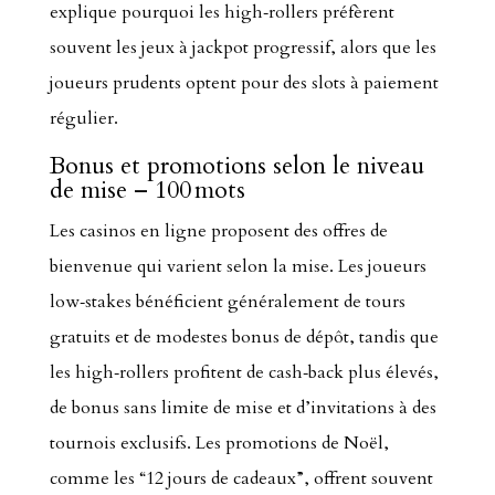
explique pourquoi les high‑rollers préfèrent
souvent les jeux à jackpot progressif, alors que les
joueurs prudents optent pour des slots à paiement
régulier.
Bonus et promotions selon le niveau
de mise – 100 mots
Les casinos en ligne proposent des offres de
bienvenue qui varient selon la mise. Les joueurs
low‑stakes bénéficient généralement de tours
gratuits et de modestes bonus de dépôt, tandis que
les high‑rollers profitent de cash‑back plus élevés,
de bonus sans limite de mise et d’invitations à des
tournois exclusifs. Les promotions de Noël,
comme les “12 jours de cadeaux”, offrent souvent