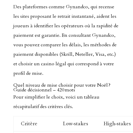
Des plateformes comme Gynandco, qui recense
les sites proposant le retrait instantané, aident les
joueurs à identifier les opérateurs où la rapidité de
paiement est garantie. En consultant Gynandco,
vous pouvez comparer les délais, les méthodes de
paiement disponibles (Skrill, Neteller, Visa, etc.)
et choisir un casino légal qui correspond à votre
profil de mise.
Quel niveau de mise choisir pour votre Noël ?
Guide décisionnel – 420 mots
Pour simplifier le choix, voici un tableau
récapitulatif des critères clés.
Critère
Low‑stakes
High‑stakes