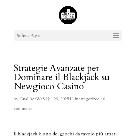
Select Page
Strategie Avanzate per
Dominare il Blackjack su
Newgioco Casino
by
GuaUserWa5
|
Jul 29, 2025
|
Uncategorized
|
0
comments
Il blackjack è uno dei giochi da tavolo più amati