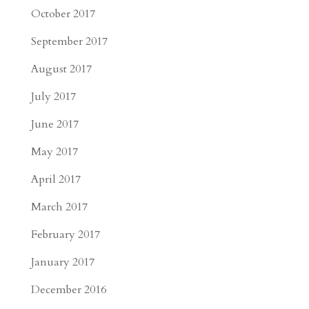
October 2017
September 2017
August 2017
July 2017
June 2017
May 2017
April 2017
March 2017
February 2017
January 2017
December 2016