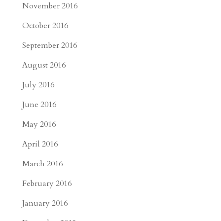
November 2016
October 2016
September 2016
August 2016
July 2016
June 2016
May 2016
April 2016
March 2016
February 2016
January 2016