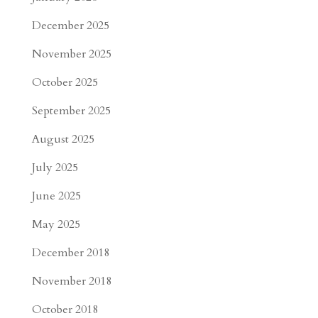
December 2025
November 2025
October 2025
September 2025
August 2025
July 2025
June 2025
May 2025
December 2018
November 2018
October 2018