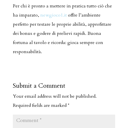
Per chi è pronto a mettere in pratica tutto ciò che
ha imparato,
newgioco1.it
offre l’ambiente
perfetto per testare le proprie abilità, approfittare
dei bonus e godere di prelievi rapidi. Buona
fortuna al tavolo e ricorda: gioca sempre con
responsabilità.
Submit a Comment
Your email address will not be published.
Required fields are marked
*