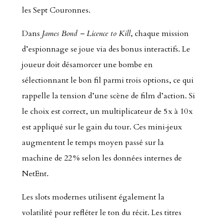
les Sept Couronnes.
Dans
James Bond – Licence to Kill
, chaque mission
d’espionnage se joue via des bonus interactifs. Le
joueur doit désamorcer une bombe en
sélectionnant le bon fil parmi trois options, ce qui
rappelle la tension d’une scène de film d’action. Si
le choix est correct, un multiplicateur de 5 x à 10 x
est appliqué sur le gain du tour. Ces mini‑jeux
augmentent le temps moyen passé sur la
machine de 22 % selon les données internes de
NetEnt.
Les slots modernes utilisent également la
volatilité pour refléter le ton du récit. Les titres