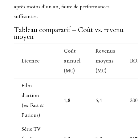
après moins d’un an, faute de performances
suffisantes.
Tableau comparatif – Coût vs. revenu
moyen
Coût
Revenus
Licence
annuel
moyens
RO
(M€)
(M€)
Film
d’action
1,8
5,4
200
(ex. Fast &
Furious)
Série TV