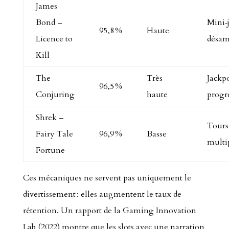
James
Bond –
Mini‑
95,8 %
Haute
Licence to
désam
Kill
The
Très
Jackp
96,5 %
Conjuring
haute
progre
Shrek –
Tours
Fairy Tale
96,9 %
Basse
multi
Fortune
Ces mécaniques ne servent pas uniquement le
divertissement : elles augmentent le taux de
rétention. Un rapport de la Gaming Innovation
Lab (2022) montre que les slots avec une narration