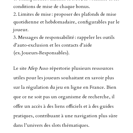
conditions de mise de chaque bonus.
Limites de mise : proposer des plafonds de mise
quotidienne et hebdomadaire, configurables par le
joueur.
Messages de responsabilité : rappeler les outils
d’auto‑exclusion et les contacts d’aide
(ex. Joueurs‑Responsables).
Le site Afep Asso répertorie plusieurs ressources
utiles pour les joueurs souhaitant en savoir plus
sur la régulation du jeu en ligne en France. Bien
que ce ne soit pas un organisme de recherche, il
offre un accès à des liens officiels et à des guides
pratiques, contribuant à une navigation plus sûre
dans l’univers des slots thématiques.