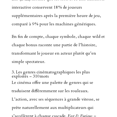
interactive conservent 18 % de joueurs
supplémentaires après la première heure de jeu,
comparé à 9 % pour les machines génériques.
En fin de compte, chaque symbole, chaque wild et
chaque bonus raconte une partie de l’histoire,
transformant le joueur en acteur plutôt qu’en
simple spectateur.
3. Les genres cinématographiques les plus
exploités – 310 mots
Le cinéma offre une palette de genres qui se
traduisent différemment sur les rouleaux.
L’action, avec ses séquences à grande vitesse, se
prête naturellement aux multiplicateurs qui
s’accélèrent à chaque cascade.
Fast & Furious –