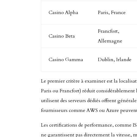
Casino Alpha
Paris, France
Francfort,
Casino Beta
Allemagne
Casino Gamma
Dublin, Irlande
Le premier critère à examiner est la localisa
Paris ou Francfort) réduit considérablement l
utilisent des serveurs dédiés offrent généra
fournisseurs comme AWS ou Azure peuvent c
Les certifications de performance, comme IS
ne garantissent pas directement la vitesse, m