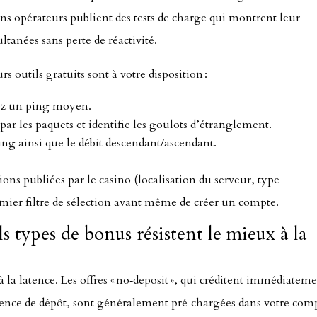
ains opérateurs publient des tests de charge qui montrent leur
ltanées sans perte de réactivité.
 outils gratuits sont à votre disposition :
nez un ping moyen.
par les paquets et identifie les goulots d’étranglement.
 ping ainsi que le débit descendant/ascendant.
ns publiées par le casino (localisation du serveur, type
emier filtre de sélection avant même de créer un compte.
ls types de bonus résistent le mieux à la
 la latence. Les offres « no‑deposit », qui créditent immédiatem
gence de dépôt, sont généralement pré‑chargées dans votre com