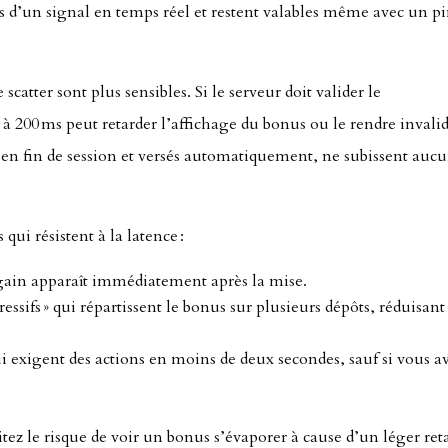
as d’un signal en temps réel et restent valables même avec un p
catter sont plus sensibles. Si le serveur doit valider le
 200 ms peut retarder l’affichage du bonus ou le rendre invalid
és en fin de session et versés automatiquement, ne subissent auc
qui résistent à la latence :
e gain apparaît immédiatement après la mise.
ssifs » qui répartissent le bonus sur plusieurs dépôts, réduisant
ui exigent des actions en moins de deux secondes, sauf si vous a
itez le risque de voir un bonus s’évaporer à cause d’un léger ret