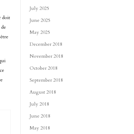
July 2025
 doit
June 2025
t de
May 2025
 être
December 2018
November 2018
qui
October 2018
 ce
re
September 2018
August 2018
July 2018
June 2018
May 2018