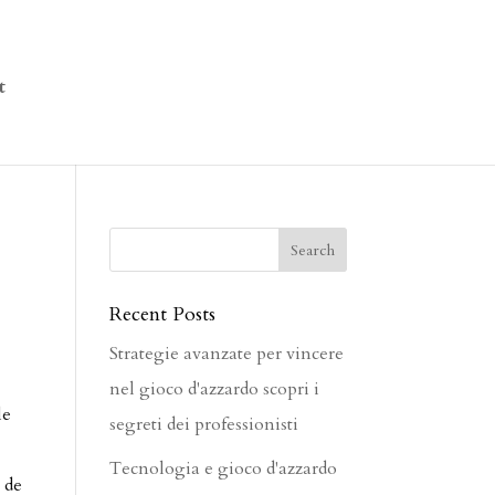
t
Recent Posts
Strategie avanzate per vincere
nel gioco d'azzardo scopri i
le
segreti dei professionisti
Tecnologia e gioco d'azzardo
 de