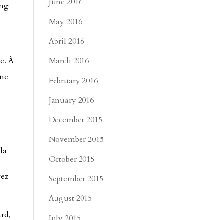
June 2016
ing
May 2016
April 2016
e. À
March 2016
une
February 2016
January 2016
December 2015
November 2015
 la
October 2015
vez
September 2015
August 2015
ard,
July 2015