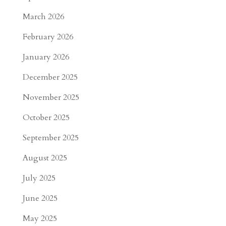
March 2026
February 2026
January 2026
December 2025
November 2025
October 2025
September 2025
August 2025
July 2025
June 2025
May 2025