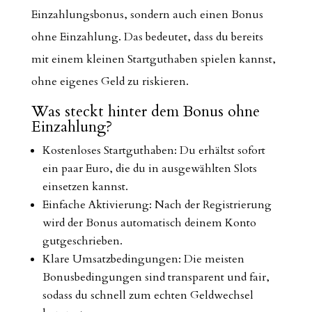
Einzahlungsbonus, sondern auch einen Bonus
ohne Einzahlung. Das bedeutet, dass du bereits
mit einem kleinen Startguthaben spielen kannst,
ohne eigenes Geld zu riskieren.
Was steckt hinter dem Bonus ohne
Einzahlung?
Kostenloses Startguthaben: Du erhältst sofort
ein paar Euro, die du in ausgewählten Slots
einsetzen kannst.
Einfache Aktivierung: Nach der Registrierung
wird der Bonus automatisch deinem Konto
gutgeschrieben.
Klare Umsatzbedingungen: Die meisten
Bonusbedingungen sind transparent und fair,
sodass du schnell zum echten Geldwechsel