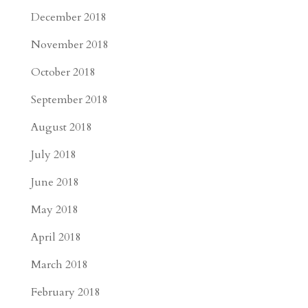
December 2018
November 2018
October 2018
September 2018
August 2018
July 2018
June 2018
May 2018
April 2018
March 2018
February 2018