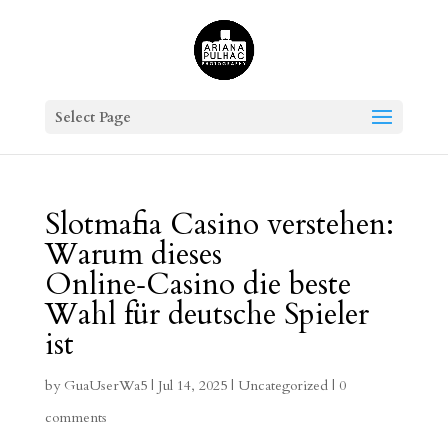
Select Page
Slotmafia Casino verstehen:
Warum dieses
Online‑Casino die beste
Wahl für deutsche Spieler
ist
by
GuaUserWa5
|
Jul 14, 2025
|
Uncategorized
|
0
comments