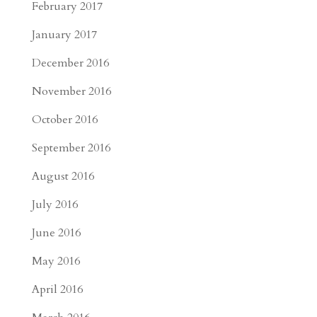
February 2017
January 2017
December 2016
November 2016
October 2016
September 2016
August 2016
July 2016
June 2016
May 2016
April 2016