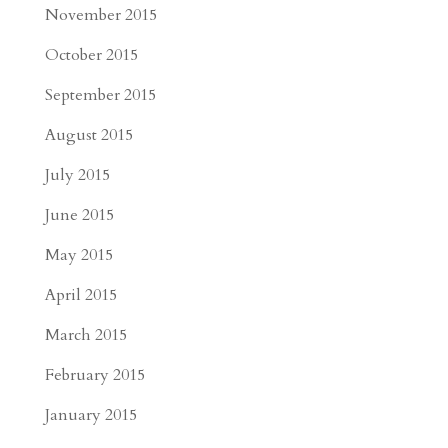
November 2015
October 2015
September 2015
August 2015
July 2015
June 2015
May 2015
April 2015
March 2015
February 2015
January 2015