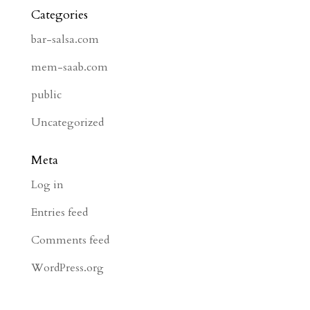
Categories
bar-salsa.com
mem-saab.com
public
Uncategorized
Meta
Log in
Entries feed
Comments feed
WordPress.org