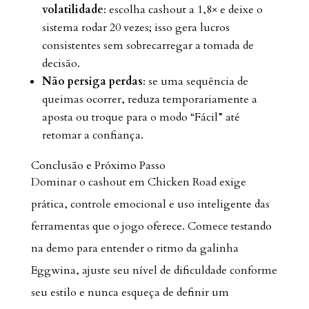
volatilidade
: escolha cashout a 1,8× e deixe o
sistema rodar 20 vezes; isso gera lucros
consistentes sem sobrecarregar a tomada de
decisão.
Não persiga perdas
: se uma sequência de
queimas ocorrer, reduza temporariamente a
aposta ou troque para o modo “Fácil” até
retomar a confiança.
Conclusão e Próximo Passo
Dominar o cashout em Chicken Road exige
prática, controle emocional e uso inteligente das
ferramentas que o jogo oferece. Comece testando
na demo para entender o ritmo da galinha
Eggwina, ajuste seu nível de dificuldade conforme
seu estilo e nunca esqueça de definir um