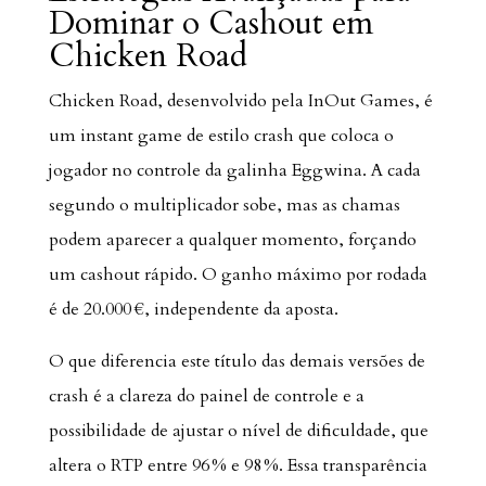
Dominar o Cashout em
Chicken Road
Chicken Road, desenvolvido pela InOut Games, é
um instant game de estilo crash que coloca o
jogador no controle da galinha Eggwina. A cada
segundo o multiplicador sobe, mas as chamas
podem aparecer a qualquer momento, forçando
um cashout rápido. O ganho máximo por rodada
é de 20.000 €, independente da aposta.
O que diferencia este título das demais versões de
crash é a clareza do painel de controle e a
possibilidade de ajustar o nível de dificuldade, que
altera o RTP entre 96 % e 98 %. Essa transparência