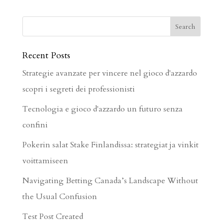
Recent Posts
Strategie avanzate per vincere nel gioco d'azzardo
scopri i segreti dei professionisti
Tecnologia e gioco d'azzardo un futuro senza
confini
Pokerin salat Stake Finlandissa: strategiat ja vinkit
voittamiseen
Navigating Betting Canada’s Landscape Without
the Usual Confusion
Test Post Created