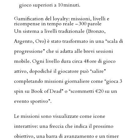
gioco superiori a 10 minuti.
Gamification del loyalty: missioni, livelli e
ricompense in tempo reale – 300 parole
Un sistema a livelli tradizionale (Bronzo,
Argento, Oro) è stato trasformato in una “scala di
progressione” che si adatta alle brevi sessioni
mobile. Ogni livello dura circa 48 ore di gioco
attivo, dopodiché il giocatore può “salire”
completando missioni giornaliere come “gioca 3
spin su Book of Dead” o “scommetti €20 su un
evento sportivo”.
Le missioni sono visualizzate come icone
interattive: una freccia che indica il prossimo
obiettivo, una barra di avanzamento e un timer