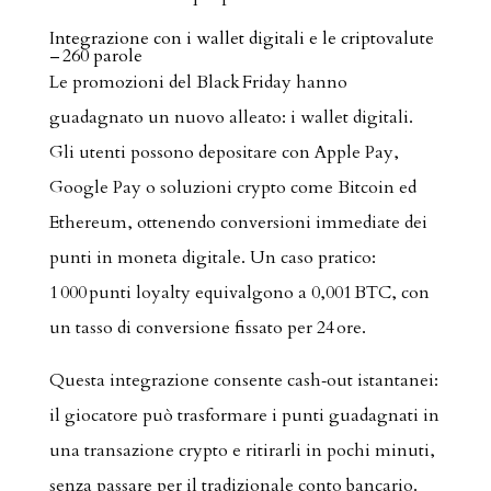
Integrazione con i wallet digitali e le criptovalute
– 260 parole
Le promozioni del Black Friday hanno
guadagnato un nuovo alleato: i wallet digitali.
Gli utenti possono depositare con Apple Pay,
Google Pay o soluzioni crypto come Bitcoin ed
Ethereum, ottenendo conversioni immediate dei
punti in moneta digitale. Un caso pratico:
1 000 punti loyalty equivalgono a 0,001 BTC, con
un tasso di conversione fissato per 24 ore.
Questa integrazione consente cash‑out istantanei:
il giocatore può trasformare i punti guadagnati in
una transazione crypto e ritirarli in pochi minuti,
senza passare per il tradizionale conto bancario.