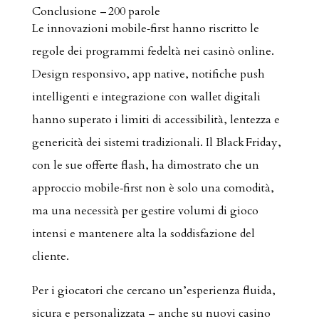
Conclusione – 200 parole
Le innovazioni mobile‑first hanno riscritto le
regole dei programmi fedeltà nei casinò online.
Design responsivo, app native, notifiche push
intelligenti e integrazione con wallet digitali
hanno superato i limiti di accessibilità, lentezza e
genericità dei sistemi tradizionali. Il Black Friday,
con le sue offerte flash, ha dimostrato che un
approccio mobile‑first non è solo una comodità,
ma una necessità per gestire volumi di gioco
intensi e mantenere alta la soddisfazione del
cliente.
Per i giocatori che cercano un’esperienza fluida,
sicura e personalizzata – anche su nuovi casino