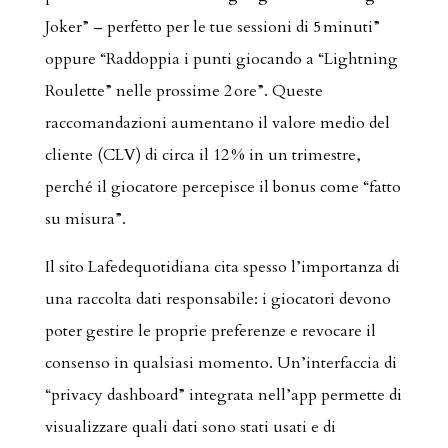
Joker” – perfetto per le tue sessioni di 5 minuti”
oppure “Raddoppia i punti giocando a “Lightning
Roulette” nelle prossime 2 ore”. Queste
raccomandazioni aumentano il valore medio del
cliente (CLV) di circa il 12 % in un trimestre,
perché il giocatore percepisce il bonus come “fatto
su misura”.
Il sito Lafedequotidiana cita spesso l’importanza di
una raccolta dati responsabile: i giocatori devono
poter gestire le proprie preferenze e revocare il
consenso in qualsiasi momento. Un’interfaccia di
“privacy dashboard” integrata nell’app permette di
visualizzare quali dati sono stati usati e di