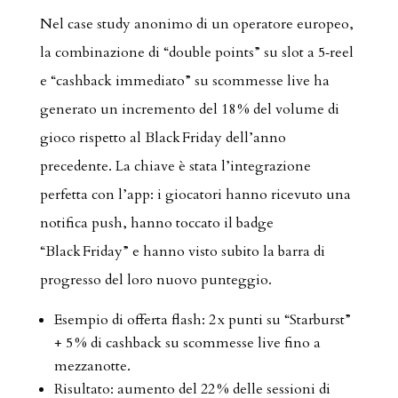
Nel case study anonimo di un operatore europeo,
la combinazione di “double points” su slot a 5‑reel
e “cashback immediato” su scommesse live ha
generato un incremento del 18 % del volume di
gioco rispetto al Black Friday dell’anno
precedente. La chiave è stata l’integrazione
perfetta con l’app: i giocatori hanno ricevuto una
notifica push, hanno toccato il badge
“Black Friday” e hanno visto subito la barra di
progresso del loro nuovo punteggio.
Esempio di offerta flash: 2 x punti su “Starburst”
+ 5 % di cashback su scommesse live fino a
mezzanotte.
Risultato: aumento del 22 % delle sessioni di