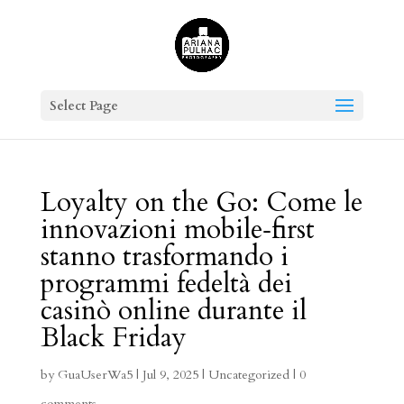
Select Page
Loyalty on the Go: Come le
innovazioni mobile‑first
stanno trasformando i
programmi fedeltà dei
casinò online durante il
Black Friday
by
GuaUserWa5
|
Jul 9, 2025
|
Uncategorized
|
0
comments