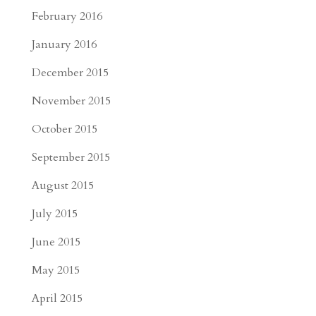
February 2016
January 2016
December 2015
November 2015
October 2015
September 2015
August 2015
July 2015
June 2015
May 2015
April 2015