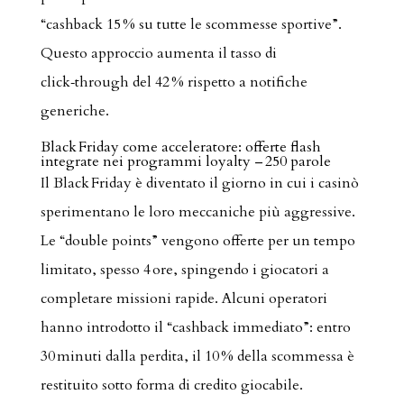
“cashback 15 % su tutte le scommesse sportive”.
Questo approccio aumenta il tasso di
click‑through del 42 % rispetto a notifiche
generiche.
Black Friday come acceleratore: offerte flash
integrate nei programmi loyalty – 250 parole
Il Black Friday è diventato il giorno in cui i casinò
sperimentano le loro meccaniche più aggressive.
Le “double points” vengono offerte per un tempo
limitato, spesso 4 ore, spingendo i giocatori a
completare missioni rapide. Alcuni operatori
hanno introdotto il “cashback immediato”: entro
30 minuti dalla perdita, il 10 % della scommessa è
restituito sotto forma di credito giocabile.