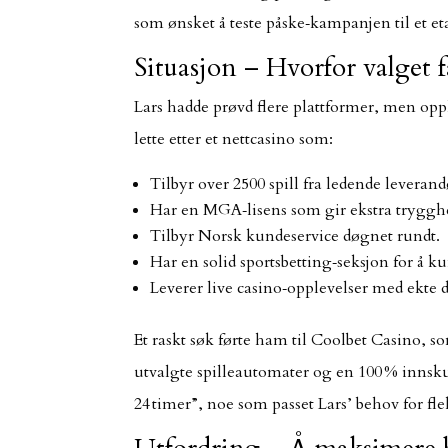
som ønsket å teste påske‑kampanjen til et e
Situasjon – Hvorfor valget f
Lars hadde prøvd flere plattformer, men opp
lette etter et nettcasino som:
Tilbyr over 2500 spill fra ledende leverand
Har en MGA‑lisens som gir ekstra tryggh
Tilbyr Norsk kundeservice døgnet rundt.
Har en solid sportsbetting‑seksjon for å k
Leverer live casino‑opplevelser med ekte d
Et raskt søk førte ham til Coolbet Casino, 
utvalgte spilleautomater og en 100 % innsk
24 timer”, noe som passet Lars’ behov for flek