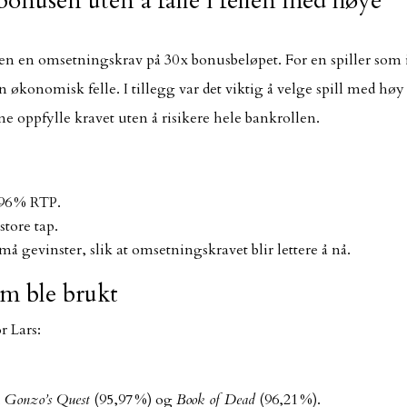
onusen uten å falle i fellen med høye
den en omsetningskrav på 30 x bonusbeløpet. For en spiller som
 en økonomisk felle. I tillegg var det viktig å velge spill med hø
nne oppfylle kravet uten å risikere hele bankrollen.
 96 % RTP.
store tap.
 gevinster, slik at omsetningskravet blir lettere å nå.
m ble brukt
r Lars:
,
Gonzo’s Quest
(95,97 %) og
Book of Dead
(96,21 %).