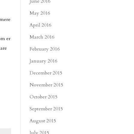
June 2016
May 2016
simere
April 2016
March 2016
som er
bare
February 2016
January 2016
December 2015
November 2015
October 2015
September 2015
August 2015
July 2015