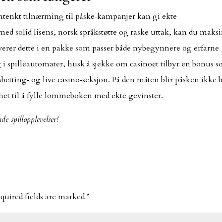
tenkt tilnærming til påske‑kampanjer kan gi ekte
 med solid lisens, norsk språkstøtte og raske uttak, kan du mak
verer dette i en pakke som passer både nybegynnere og erfarne
gg i spilleautomater, husk å sjekke om casinoet tilbyr en bonus 
rtsbetting‑ og live casino‑seksjon. På den måten blir påsken ikke 
het til å fylle lommeboken med ekte gevinster.
nde spillopplevelser!
quired fields are marked
*