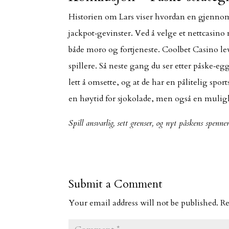
Historien om Lars viser hvordan en gjennom
jackpot‑gevinster. Ved å velge et nettcasino
både moro og fortjeneste. Coolbet Casino le
spillere. Så neste gang du ser etter påske‑e
lett å omsette, og at de har en pålitelig spo
en høytid for sjokolade, men også en mulig
Spill ansvarlig, sett grenser, og nyt påskens spenne
Submit a Comment
Your email address will not be published.
Re