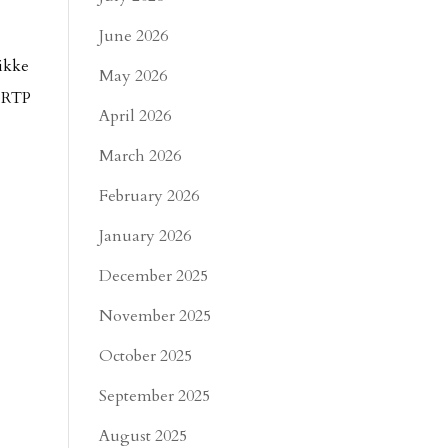
June 2026
 ikke
May 2026
y RTP
April 2026
March 2026
February 2026
January 2026
December 2025
November 2025
October 2025
September 2025
August 2025