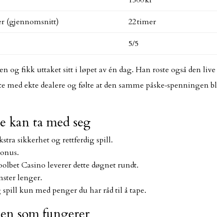
1500 kr
er (gjennomsnitt)
22 timer
5/5
 og fikk uttaket sitt i løpet av én dag. Han roste også den live
tte med ekte dealere og følte at den samme påske‑spenningen b
e kan ta med seg
tra sikkerhet og rettferdig spill.
bonus.
oolbet Casino leverer dette døgnet rundt.
nster lenger.
 spill kun med penger du har råd til å tape.
ien som fungerer