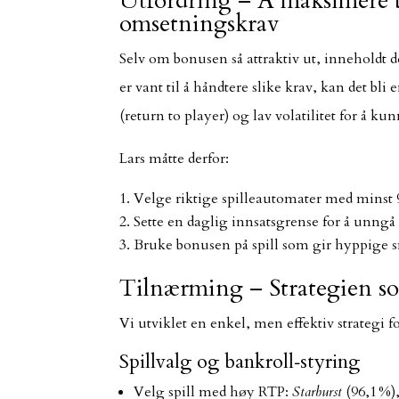
Utfordring – Å maksimere b
omsetningskrav
Selv om bonusen så attraktiv ut, inneholdt 
er vant til å håndtere slike krav, kan det bli
(return to player) og lav volatilitet for å ku
Lars måtte derfor:
Velge riktige spilleautomater med minst
Sette en daglig innsatsgrense for å unngå 
Bruke bonusen på spill som gir hyppige små
Tilnærming – Strategien so
Vi utviklet en enkel, men effektiv strategi fo
Spillvalg og bankroll‑styring
Velg spill med høy RTP:
Starburst
(96,1 %)