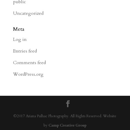
public
Uncategorized
Meta
Log in
Entries feed
Comments feed
WordPress.org
©2017 Ariana Pulhac Photography. All Rights Reserved. Website
by
Camp Creative Group