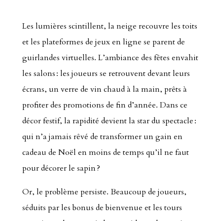
Les lumières scintillent, la neige recouvre les toits
et les plateformes de jeux en ligne se parent de
guirlandes virtuelles. L’ambiance des fêtes envahit
les salons : les joueurs se retrouvent devant leurs
écrans, un verre de vin chaud à la main, prêts à
profiter des promotions de fin d’année. Dans ce
décor festif, la rapidité devient la star du spectacle :
qui n’a jamais rêvé de transformer un gain en
cadeau de Noël en moins de temps qu’il ne faut
pour décorer le sapin ?
Or, le problème persiste. Beaucoup de joueurs,
séduits par les bonus de bienvenue et les tours