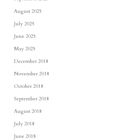
August 2025
July 2025
June 2025
May 2025
December 2018
November 2018
October 2018
September 2018
August 2018
July 2018
June 2018