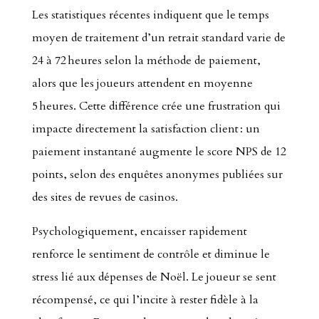
Les statistiques récentes indiquent que le temps
moyen de traitement d’un retrait standard varie de
24 à 72 heures selon la méthode de paiement,
alors que les joueurs attendent en moyenne
5 heures. Cette différence crée une frustration qui
impacte directement la satisfaction client : un
paiement instantané augmente le score NPS de 12
points, selon des enquêtes anonymes publiées sur
des sites de revues de casinos.
Psychologiquement, encaisser rapidement
renforce le sentiment de contrôle et diminue le
stress lié aux dépenses de Noël. Le joueur se sent
récompensé, ce qui l’incite à rester fidèle à la