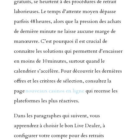
gratuits, se heurtent à des procédures de retrait
laborieuses. Le temps d’attente moyen dépasse
parfois 48 heures, alors que la pression des achats
de dernière minute ne laisse aucune marge de
manœuvre. C’est pourquoi il est crucial de
connaître les solutions qui permettent d’encaisser
en moins de 10 minutes, surtout quand le
calendrier s’accélère. Pour découvrir les dernières
offres et les critères de sélection, consultez la
page
nouveaux casinos en ligne
qui recense les
plateformes les plus réactives.
Dans les paragraphes qui suivent, vous
apprendrez à choisir le bon Live Dealer, à
configurer votre compte pour des retraits