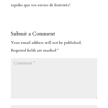
rapides que vos envies de festivités !
Submit a Comment
Your email address will not be published.
Required fields are marked
*