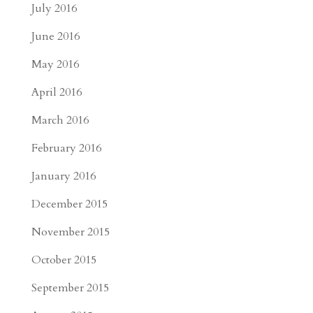
July 2016
June 2016
May 2016
April 2016
March 2016
February 2016
January 2016
December 2015
November 2015
October 2015
September 2015