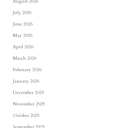
August 2026
July 2026
June 2026
May 2026
April 2026
March 2026
February 2026
January 2026
December 2025
November 2025
October 2025
September 2025