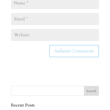
Recent Posts