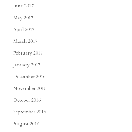
June 2017
May 2017
April 2017
March 2017
February 2017
January 2017
December 2016
November 2016
October 2016
September 2016
August 2016