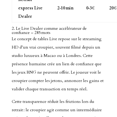
express Live
2‑10 min
0‑3 €
20 €
Dealer
2. Le Live Dealer comme accélérateur de
confiance – 285 mots
Le concept de tables Live repose sur le streaming
HD d’un vrai croupier, souvent filmé depuis un
studio luxueux à Macao ou à Londres. Cette
présence humaine crée un lien de confiance que
les jeux RNG ne peuvent offrir. Le joueur voit le
croupier compter les jetons, annoncer les gains et
valider chaque transaction en temps réel.
Cette transparence réduit les frictions lors du
retrait : le croupier agit comme un intermédiaire