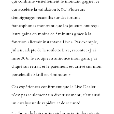
qui confirme visuellement le montant gagné, ce
qui accélère la validation KYC. Plusieurs
témoignages recueillis sur des forums
francophones montrent que les joueurs ont reçu
leurs gains en moins de 5 minutes grâce à la
fonction « Retrait instantané Live ». Par exemple,
Julien, adepte de la roulette Live, raconte : « J’ai
misé 30 €, le croupier a annoncé mon gain, j’ai
cliqué sur retrait et le paiement est arrivé sur mon
portefeuille Skrill en 4 minutes. »
Ces expériences confirment que le Live Dealer
n’est pas seulement un divertissement, c’est aussi
un catalyseur de rapidité et de sécurité.
3. Choisir le bon casino en ligne pour des retraits