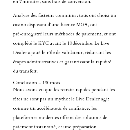
en 7 minutes, sans frais de conversion.
Analyse des facteurs communs : tous ont choisi un
casino disposant d’une licence MGA, ont
pré‑enregistré leurs méthodes de paiement, et ont
complété le KYC avant le 10 décembre. Le Live
Dealer a joué le rôle de validateur, réduisant les
étapes administratives et garantissant la rapidité
du transfert.
Conclusion – 190 mots
Nous avons vu que les retraits rapides pendant les
fêtes ne sont pas un mythe : le Live Dealer agit
comme un accélérateur de confiance, les
plateformes modernes offrent des solutions de
paiement instantané, et une préparation