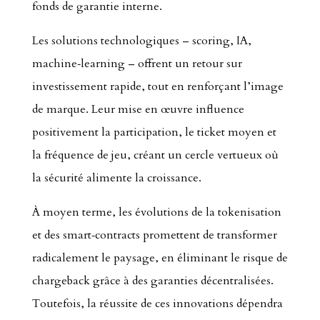
fonds de garantie interne.
Les solutions technologiques – scoring, IA,
machine‑learning – offrent un retour sur
investissement rapide, tout en renforçant l’image
de marque. Leur mise en œuvre influence
positivement la participation, le ticket moyen et
la fréquence de jeu, créant un cercle vertueux où
la sécurité alimente la croissance.
À moyen terme, les évolutions de la tokenisation
et des smart‑contracts promettent de transformer
radicalement le paysage, en éliminant le risque de
chargeback grâce à des garanties décentralisées.
Toutefois, la réussite de ces innovations dépendra