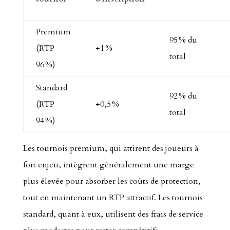
Premium
95 % du
(RTP
+1 %
total
96 %)
Standard
92 % du
(RTP
+0,5 %
total
94 %)
Les tournois premium, qui attirent des joueurs à
fort enjeu, intègrent généralement une marge
plus élevée pour absorber les coûts de protection,
tout en maintenant un RTP attractif. Les tournois
standard, quant à eux, utilisent des frais de service