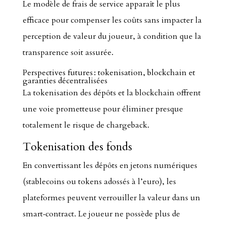
Le modèle de frais de service apparaît le plus
efficace pour compenser les coûts sans impacter la
perception de valeur du joueur, à condition que la
transparence soit assurée.
Perspectives futures : tokenisation, blockchain et
garanties décentralisées
La tokenisation des dépôts et la blockchain offrent
une voie prometteuse pour éliminer presque
totalement le risque de chargeback.
Tokenisation des fonds
En convertissant les dépôts en jetons numériques
(stablecoins ou tokens adossés à l’euro), les
plateformes peuvent verrouiller la valeur dans un
smart‑contract. Le joueur ne possède plus de