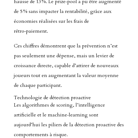
hausse de 13 %. Le prize‑pool a pu être augmenté
de 5 % sans impacter la rentabilité, grâce aux
économies réalisées sur les frais de
rétro‑paiement.
Ces chiffres démontrent que la prévention n’est
pas seulement une dépense, mais un levier de
croissance directe, capable d’attirer de nouveaux
joueurs tout en augmentant la valeur moyenne
de chaque participant.
Technologie de détection proactive
Les algorithmes de scoring, l’intelligence
artificielle et le machine‑learning sont
aujourd’hui les piliers de la détection proactive des
comportements à risque.