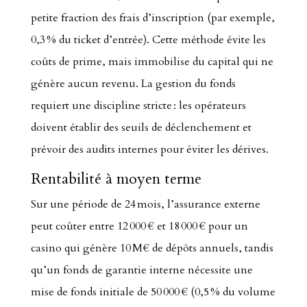
petite fraction des frais d’inscription (par exemple,
0,3 % du ticket d’entrée). Cette méthode évite les
coûts de prime, mais immobilise du capital qui ne
génère aucun revenu. La gestion du fonds
requiert une discipline stricte : les opérateurs
doivent établir des seuils de déclenchement et
prévoir des audits internes pour éviter les dérives.
Rentabilité à moyen terme
Sur une période de 24 mois, l’assurance externe
peut coûter entre 12 000 € et 18 000 € pour un
casino qui génère 10 M€ de dépôts annuels, tandis
qu’un fonds de garantie interne nécessite une
mise de fonds initiale de 50 000 € (0,5 % du volume