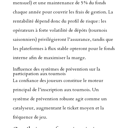
mensuel) et une maintenance de 5 % du fonds
chaque année pour couvrir les frais de gestion. La
rentabilité dépend donc du profil de risque : les
opérateurs à forte volatilité de dépôts (tournois
saisonniers) privilégieront l’assurance, tandis que
les plateformes à flux stable opteront pour le fonds
interne afin de maximiser la marge.
Influence des systèmes de prévention sur la
participation aux tournois
La confiance des joueurs constitue le moteur
principal de l’inscription aux tournois. Un
système de prévention robuste agit comme un
catalyseur, augmentant le ticket moyen et la
fréquence de jeu.