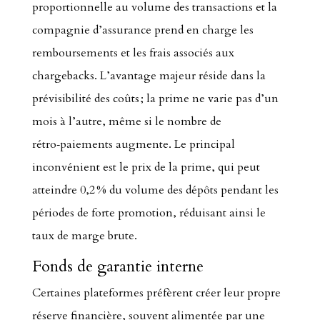
proportionnelle au volume des transactions et la
compagnie d’assurance prend en charge les
remboursements et les frais associés aux
chargebacks. L’avantage majeur réside dans la
prévisibilité des coûts ; la prime ne varie pas d’un
mois à l’autre, même si le nombre de
rétro‑paiements augmente. Le principal
inconvénient est le prix de la prime, qui peut
atteindre 0,2 % du volume des dépôts pendant les
périodes de forte promotion, réduisant ainsi le
taux de marge brute.
Fonds de garantie interne
Certaines plateformes préfèrent créer leur propre
réserve financière, souvent alimentée par une