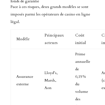
fonds de garantie
Face à ces risques, deux grands modèles se sont
imposés parmi les opérateurs de casino en ligne
légal.
Principaux
Coût
C
Modèle
acteurs
initial
i
Prime
annuelle
de
Lloyd’s,
A
Assurance
0,15 %
Marsh,
(c
externe
du
Aon
ex
volume
des