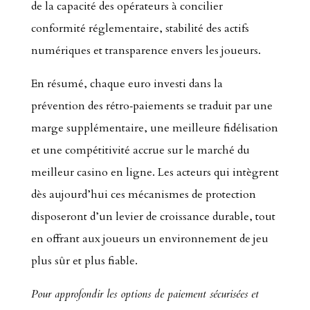
de la capacité des opérateurs à concilier
conformité réglementaire, stabilité des actifs
numériques et transparence envers les joueurs.
En résumé, chaque euro investi dans la
prévention des rétro‑paiements se traduit par une
marge supplémentaire, une meilleure fidélisation
et une compétitivité accrue sur le marché du
meilleur casino en ligne. Les acteurs qui intègrent
dès aujourd’hui ces mécanismes de protection
disposeront d’un levier de croissance durable, tout
en offrant aux joueurs un environnement de jeu
plus sûr et plus fiable.
Pour approfondir les options de paiement sécurisées et