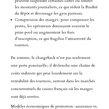
peuvent suspendre certaines cartes ou limiter
les montants journaliers, ce qui réduit la fluidité
du dépôt et décourage les gros parieurs.
Compression des marges : pour compenser les
pertes, les opérateurs diminuent souvent le
prize‑pool ou augmentent les frais
d’inscription, ce qui fragilise l’attractivité du
tournoi.
En somme, le chargeback n’est pas seulement
une perte ponctuelle ; il déclenche une chaîne de
coûts indirects qui pèse lourdement sur la
rentabilité des tournois, surtout dans les marchés
concurrentiels du casino français où les marges
sont déjà serrées.
Modèles économiques de protection : assurance vs.