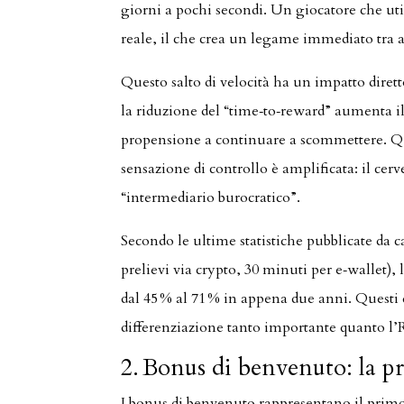
giorni a pochi secondi. Un giocatore che ut
reale, il che crea un legame immediato tra az
Questo salto di velocità ha un impatto diret
la riduzione del “time‑to‑reward” aumenta i
propensione a continuare a scommettere. Qu
sensazione di controllo è amplificata: il cerv
“intermediario burocratico”.
Secondo le ultime statistiche pubblicate da 
prelievi via crypto, 30 minuti per e‑wallet), 
dal 45 % al 71 % in appena due anni. Questi d
differenziazione tanto importante quanto l’RT
2. Bonus di benvenuto: la pri
I bonus di benvenuto rappresentano il primo 