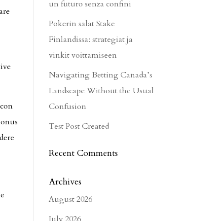
un futuro senza confini
are
Pokerin salat Stake
Finlandissa: strategiat ja
vinkit voittamiseen
tive
Navigating Betting Canada’s
Landscape Without the Usual
 con
Confusion
bonus
Test Post Created
adere
Recent Comments
Archives
le
August 2026
July 2026