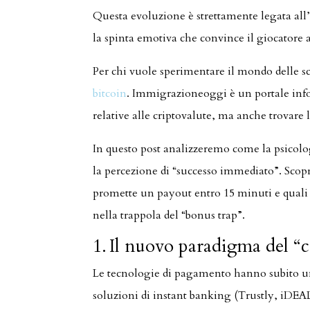
Questa evoluzione è strettamente legata al
la spinta emotiva che convince il giocatore a
Per chi vuole sperimentare il mondo delle sc
bitcoin
. Immigrazioneoggi è un portale infor
relative alle criptovalute, ma anche trovare l
In questo post analizzeremo come la psicolog
la percezione di “successo immediato”. Sco
promette un payout entro 15 minuti e quali s
nella trappola del “bonus trap”.
1. Il nuovo paradigma del “
Le tecnologie di pagamento hanno subito una
soluzioni di instant banking (Trustly, iDEAL