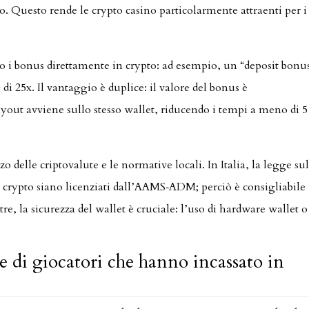
ato. Questo rende le crypto casino particolarmente attraenti per i
o i bonus direttamente in crypto: ad esempio, un “deposit bonu
i 25x. Il vantaggio è duplice: il valore del bonus è
out avviene sullo stesso wallet, riducendo i tempi a meno di 5
zzo delle criptovalute e le normative locali. In Italia, la legge su
 crypto siano licenziati dall’AAMS‑ADM; perciò è consigliabile
tre, la sicurezza del wallet è cruciale: l’uso di hardware wallet o
ie di giocatori che hanno incassato in