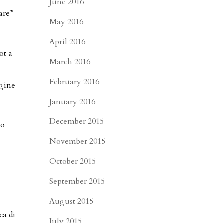
June 2016
are”
May 2016
April 2016
ot a
March 2016
February 2016
rgine
January 2016
December 2015
no
November 2015
October 2015
September 2015
August 2015
ca di
July 2015