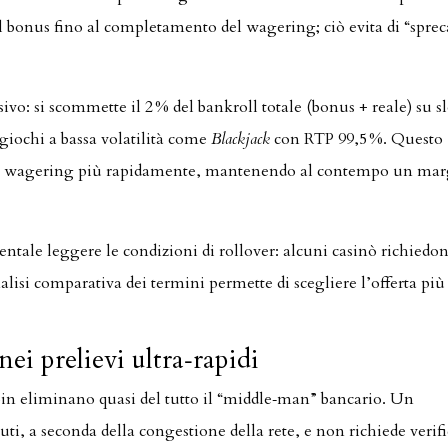
l bonus fino al completamento del wagering; ciò evita di “sprec
sivo: si scommette il 2 % del bankroll totale (bonus + reale) su sl
u giochi a bassa volatilità come
Blackjack
con RTP 99,5 %. Questo
ti di wagering più rapidamente, mantenendo al contempo un ma
ntale leggere le condizioni di rollover: alcuni casinò richiedo
lisi comparativa dei termini permette di scegliere l’offerta più
 nei prelievi ultra‑rapidi
oin eliminano quasi del tutto il “middle‑man” bancario. Un
ti, a seconda della congestione della rete, e non richiede verifi