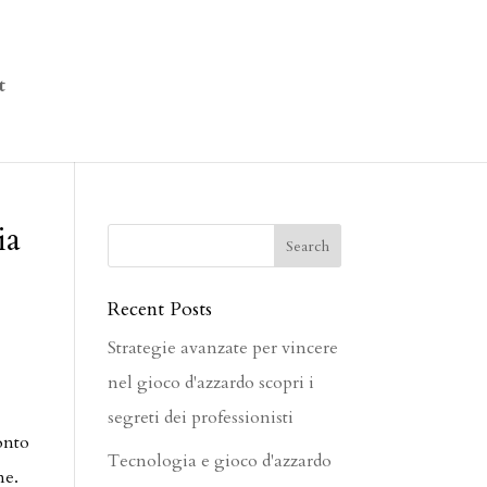
t
ia
Recent Posts
Strategie avanzate per vincere
nel gioco d'azzardo scopri i
segreti dei professionisti
onto
Tecnologia e gioco d'azzardo
ne.