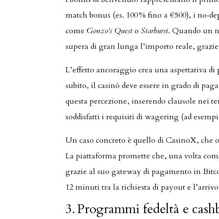
match bonus (es. 100 % fino a €500), i no‑depos
come
Gonzo’s Quest
o
Starburst
. Quando un nu
supera di gran lunga l’importo reale, grazie 
L’effetto ancoraggio crea una aspettativa di
subito, il casinò deve essere in grado di pag
questa percezione, inserendo clausole nei te
soddisfatti i requisiti di wagering (ad esempi
Un caso concreto è quello di CasinoX, che of
La piattaforma promette che, una volta compl
grazie al suo gateway di pagamento in Bitco
12 minuti tra la richiesta di payout e l’arrivo
3. Programmi fedeltà e cash