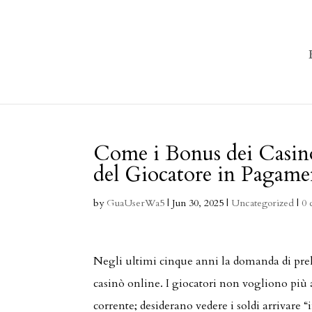
Come i Bonus dei Casin
del Giocatore in Pagame
by
GuaUserWa5
|
Jun 30, 2025
|
Uncategorized
|
0
Negli ultimi cinque anni la domanda di prelie
casinò online. I giocatori non vogliono più 
corrente; desiderano vedere i soldi arrivare