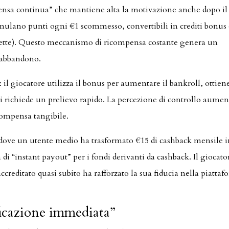
pensa continua” che mantiene alta la motivazione anche dopo il
mulano punti ogni €1 scommesso, convertibili in crediti bonus 
 nette). Questo meccanismo di ricompensa costante genera un
i abbandono.
: il giocatore utilizza il bonus per aumentare il bankroll, ottien
poi richiede un prelievo rapido. La percezione di controllo aumen
compensa tangibile.
 dove un utente medio ha trasformato €15 di cashback mensile 
 di “instant payout” per i fondi derivanti da cashback. Il giocato
 accreditato quasi subito ha rafforzato la sua fiducia nella piatta
ificazione immediata”