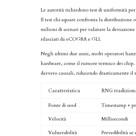
Le autorità richiedono test di uniformità per
Il test chi‑square confronta la distribuzione 
milioni di scenari per valutare la deviazione 
rilasciati da eCOGRA e GLI.
Negli ultimi due anni, molti operatori hanno
hardware, come il rumore termico dei chip
davvero casuali, riducendo drasticamente il 
Caratteristica
RNG tradizion
Fonte di seed
Timestamp + pr
Velocità
Millisecondi
Vulnerabilità
Prevedibilità s