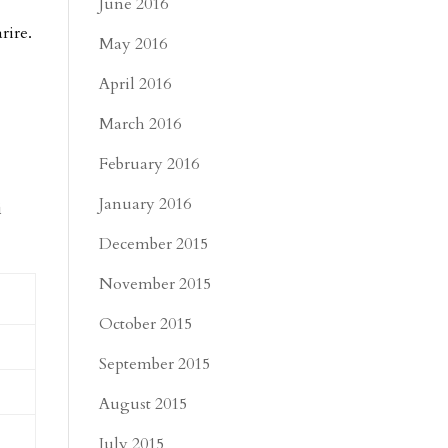
June 2016
rire.
May 2016
April 2016
March 2016
February 2016
January 2016
i
December 2015
November 2015
October 2015
September 2015
August 2015
July 2015