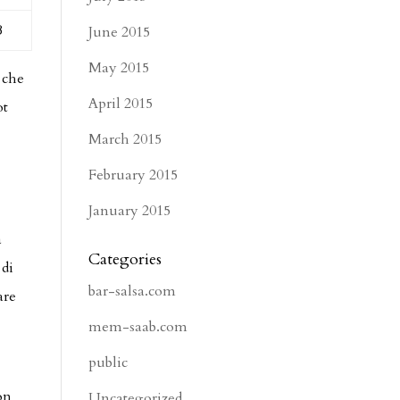
B
June 2015
May 2015
 che
April 2015
ot
March 2015
February 2015
January 2015
a
Categories
 di
bar-salsa.com
are
mem-saab.com
public
on
Uncategorized