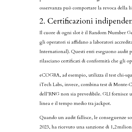
osservanza può comportare la revoca della lice
2. Certificazioni indipendent
Il cuore di ogni slot è il Random Number G
gli operatori si affidano a laboratori accr
International). Questi enti eseguono audit pe
rilasciano certificati di conformità che gli o
eCOGRA, ad esempio, utilizza il test chi‑squar
iTech Labs, invece, combina test di Monte‑C
dell’RNG non sia prevedibile. GLI fornisce un 
linea e il tempo medio tra jackpot.
Quando un audit fallisce, le conseguenze so
2023, ha ricevuto una sanzione di 1,2 milioni