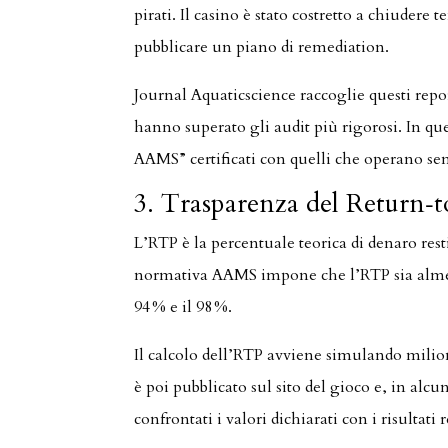
pirati. Il casino è stato costretto a chiudere
pubblicare un piano di remediation.
Journal Aquaticscience raccoglie questi repor
hanno superato gli audit più rigorosi. In q
AAMS” certificati con quelli che operano se
3. Trasparenza del Return‑to
L’RTP è la percentuale teorica di denaro resti
normativa AAMS impone che l’RTP sia alme
94 % e il 98 %.
Il calcolo dell’RTP avviene simulando milioni
è poi pubblicato sul sito del gioco e, in alc
confrontati i valori dichiarati con i risultati 