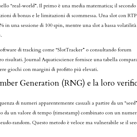
uello “real‑world”. Il primo è una media matematica; il secondo
ndizioni di bonus e le limitazioni di scommessa. Una slot con RT
 % in una sessione di 100 spin, mentre una slot a bassa volatilit
.
 software di tracking come “SlotTracker” o consultando forum
oro risultati. Journal Aquaticscience fornisce una tabella compar
iere giochi con margini di profitto più elevati.
ber Generation (RNG) e la loro verific
enza di numeri apparentemente casuali a partire da un “seed”
reato da un valore di tempo (timestamp) combinato con un numer
seudo‑random. Questo metodo è veloce ma vulnerabile se il see