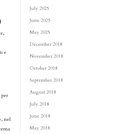
July 2025
)
June 2025
May 2025
te,
December 2018
ti e
November 2018
October 2018
September 2018
August 2018
t per
July 2018
June 2018
e, nel
May 2018
a tema