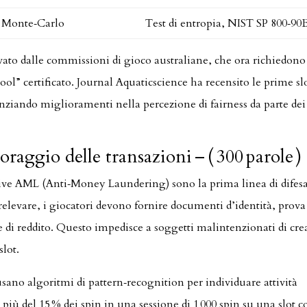
, Monte‑Carlo
Test di entropia, NIST SP 800‑90
ivato dalle commissioni di gioco australiane, che ora richiedono
ol” certificato. Journal Aquaticscience ha recensito le prime sl
nziando miglioramenti nella percezione di fairness da parte dei
raggio delle transazioni – ( 300 parole )
e AML (Anti‑Money Laundering) sono la prima linea di difes
prelevare, i giocatori devono fornire documenti d’identità, prova
e di reddito. Questo impedisce a soggetti malintenzionati di cre
slot.
ano algoritmi di pattern‑recognition per individuare attività
iù del 15 % dei spin in una sessione di 1 000 spin su una slot c