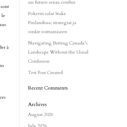
un futuro senza confini
 sont
Pokerin salat Stake
 le
Finlandissa: strategiat ja
onus
vinkit voittamiseen
Navigating Betting Canada’s
der à
Landscape Without the Usual
Confusion
ans
Test Post Created
Recent Comments
ces
Archives
August 2026
July 2026