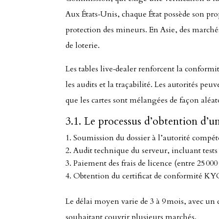
Aux États‑Unis, chaque État possède son pro
protection des mineurs. En Asie, des march
de loterie.
Les tables live‑dealer renforcent la conform
les audits et la traçabilité. Les autorités peu
que les cartes sont mélangées de façon aléat
3.1. Le processus d’obtention d’un
Soumission du dossier à l’autorité compét
Audit technique du serveur, incluant tests 
Paiement des frais de licence (entre 25 000 
Obtention du certificat de conformité KY
Le délai moyen varie de 3 à 9 mois, avec un 
souhaitant couvrir plusieurs marchés.