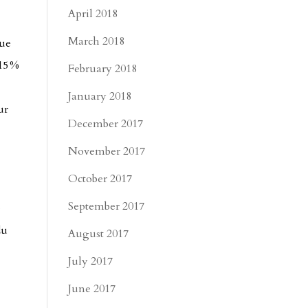
April 2018
March 2018
que
 15 %
February 2018
January 2018
ur
December 2017
November 2017
October 2017
September 2017
e
du
August 2017
July 2017
June 2017