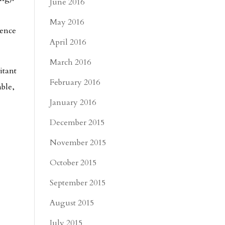
June 2016
May 2016
cence
April 2016
March 2016
itant
February 2016
able,
January 2016
December 2015
November 2015
October 2015
September 2015
August 2015
July 2015