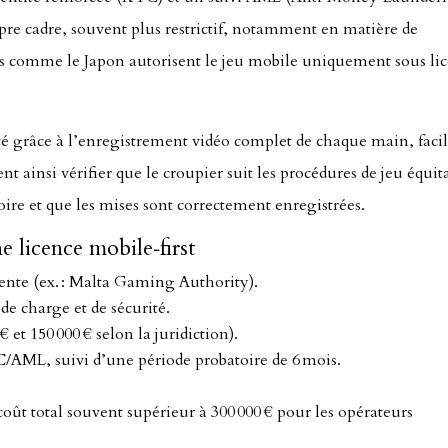
pre cadre, souvent plus restrictif, notamment en matière de
és comme le Japon autorisent le jeu mobile uniquement sous li
ité grâce à l’enregistrement vidéo complet de chaque main, facil
vent ainsi vérifier que le croupier suit les procédures de jeu équit
oire et que les mises sont correctement enregistrées.
e licence mobile‑first
ente (ex. : Malta Gaming Authority).
de charge et de sécurité.
€ et 150 000 € selon la juridiction).
C/AML, suivi d’une période probatoire de 6 mois.
coût total souvent supérieur à 300 000 € pour les opérateurs