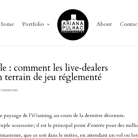
Home
Portfolio
About
Contac
e : comment les live‑dealers
en terrain de jeu réglementé
 comments
 le paysage de l’iGaming au cours de la dernière décennie.
le accessoire ; il est le principal point d’entrée pour des milli
rmanente, que ce soit dans le métro, en attendant un vol ou lor