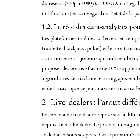
du réseau (720p à 1080p). L’UI/UX doit égal
notifications) en sauvegardant l’état de la pa
1.2. Le rôle des data‑analytics pou
Les plateformes mobiles collectent en temps r
(roulette, blackjack, poker) et le montant 
« commuteurs » – joueurs qui utilisent le m
proposer des bonus « flash » de 10 % suppléme
algorithmes de machine learning ajustent 
et de l’historique de jeu, maximisant ainsi l
2. Live‑dealers : l’atout dif
Le concept de live‑dealer repose sur la diffu
depuis un studio dédié. Le joueur interagit vi
se déplacer sous ses yeux. Cette proximité