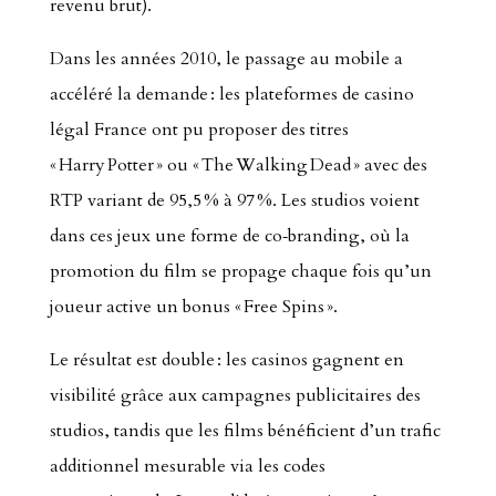
revenu brut).
Dans les années 2010, le passage au mobile a
accéléré la demande : les plateformes de casino
légal France ont pu proposer des titres
« Harry Potter » ou « The Walking Dead » avec des
RTP variant de 95,5 % à 97 %. Les studios voient
dans ces jeux une forme de co‑branding, où la
promotion du film se propage chaque fois qu’un
joueur active un bonus « Free Spins ».
Le résultat est double : les casinos gagnent en
visibilité grâce aux campagnes publicitaires des
studios, tandis que les films bénéficient d’un trafic
additionnel mesurable via les codes