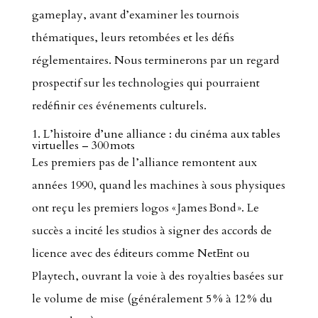
gameplay, avant d’examiner les tournois
thématiques, leurs retombées et les défis
réglementaires. Nous terminerons par un regard
prospectif sur les technologies qui pourraient
redéfinir ces événements culturels.
1. L’histoire d’une alliance : du cinéma aux tables
virtuelles – 300 mots
Les premiers pas de l’alliance remontent aux
années 1990, quand les machines à sous physiques
ont reçu les premiers logos « James Bond ». Le
succès a incité les studios à signer des accords de
licence avec des éditeurs comme NetEnt ou
Playtech, ouvrant la voie à des royalties basées sur
le volume de mise (généralement 5 % à 12 % du