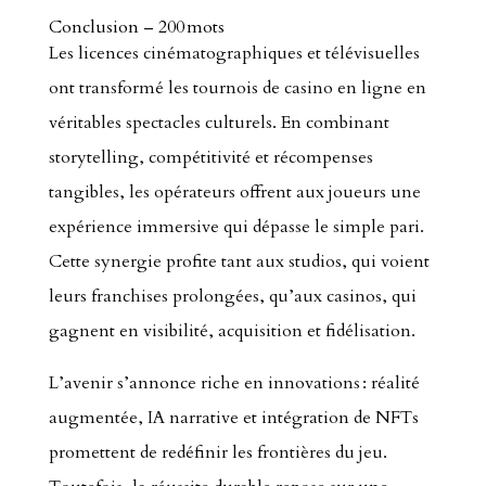
Conclusion – 200 mots
Les licences cinématographiques et télévisuelles
ont transformé les tournois de casino en ligne en
véritables spectacles culturels. En combinant
storytelling, compétitivité et récompenses
tangibles, les opérateurs offrent aux joueurs une
expérience immersive qui dépasse le simple pari.
Cette synergie profite tant aux studios, qui voient
leurs franchises prolongées, qu’aux casinos, qui
gagnent en visibilité, acquisition et fidélisation.
L’avenir s’annonce riche en innovations : réalité
augmentée, IA narrative et intégration de NFTs
promettent de redéfinir les frontières du jeu.