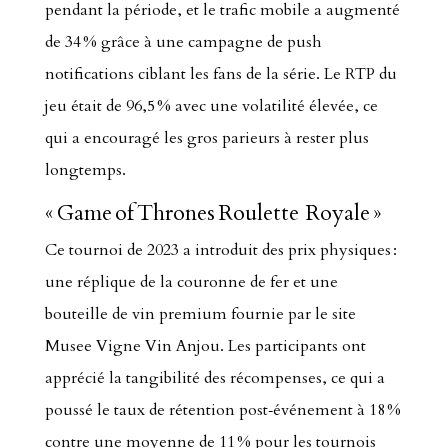
pendant la période, et le trafic mobile a augmenté
de 34 % grâce à une campagne de push
notifications ciblant les fans de la série. Le RTP du
jeu était de 96,5 % avec une volatilité élevée, ce
qui a encouragé les gros parieurs à rester plus
longtemps.
« Game of Thrones Roulette Royale »
Ce tournoi de 2023 a introduit des prix physiques :
une réplique de la couronne de fer et une
bouteille de vin premium fournie par le site
Musee Vigne Vin Anjou. Les participants ont
apprécié la tangibilité des récompenses, ce qui a
poussé le taux de rétention post‑événement à 18 %
contre une moyenne de 11 % pour les tournois