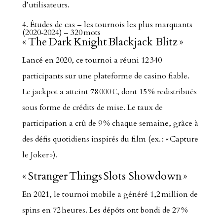
d’utilisateurs.
4. Études de cas – les tournois les plus marquants
(2020‑2024) – 320 mots
« The Dark Knight Blackjack Blitz »
Lancé en 2020, ce tournoi a réuni 12 340
participants sur une plateforme de casino fiable.
Le jackpot a atteint 78 000 €, dont 15 % redistribués
sous forme de crédits de mise. Le taux de
participation a crû de 9 % chaque semaine, grâce à
des défis quotidiens inspirés du film (ex. : « Capture
le Joker »).
« Stranger Things Slots Showdown »
En 2021, le tournoi mobile a généré 1,2 million de
spins en 72 heures. Les dépôts ont bondi de 27 %