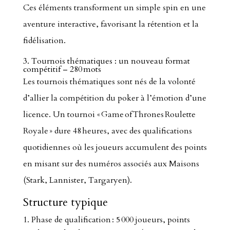
Ces éléments transforment un simple spin en une
aventure interactive, favorisant la rétention et la
fidélisation.
3. Tournois thématiques : un nouveau format
compétitif – 280 mots
Les tournois thématiques sont nés de la volonté
d’allier la compétition du poker à l’émotion d’une
licence. Un tournoi « Game of Thrones Roulette
Royale » dure 48 heures, avec des qualifications
quotidiennes où les joueurs accumulent des points
en misant sur des numéros associés aux Maisons
(Stark, Lannister, Targaryen).
Structure typique
Phase de qualification : 5 000 joueurs, points