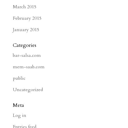
March 2015
February 2015
January 2015
Categories
bar-salsa.com
mem-saab.com
public
Uncategorized
Meta
Log in
Entries feed