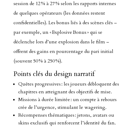
session de 12 % à 27 % selon les rapports internes
de quelques opérateurs (les données restent
confidentielles). Les bonus liés à des scènes clés –
par exemple, un « Explosive Bonus » qui se
déclenche lors d’une explosion dans le film –
offrent des gains en pourcentage du pari initial
(souvent 50 % à 250 %).
Points clés du design narratif
Quêtes progressives : les joueurs débloquent des
chapitres en atteignant des objectifs de mise.
Missions à durée limitée : un compte à rebours
crée de l’urgence, stimulant le wagering.
Récompenses thématiques : jetons, avatars ou
skins exclusifs qui renforcent l’identité du fan.