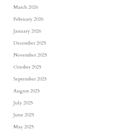
March 2026
February 2026
January 2026
December 2025
November 2025
October 2025
September 2025
August 2025
July 2025
June 2025
May 2025