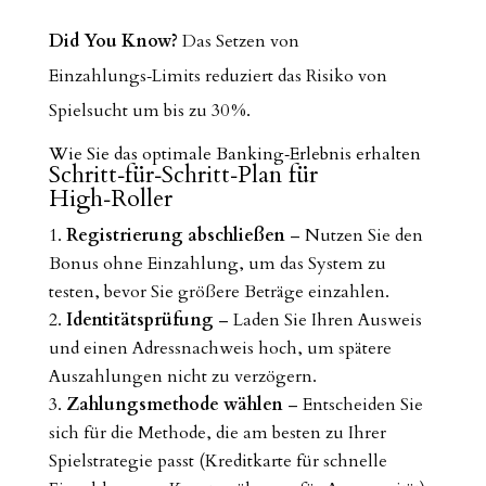
Did You Know?
Das Setzen von
Einzahlungs‑Limits reduziert das Risiko von
Spielsucht um bis zu 30 %.
Wie Sie das optimale Banking‑Erlebnis erhalten
Schritt‑für‑Schritt‑Plan für
High‑Roller
Registrierung abschließen
– Nutzen Sie den
Bonus ohne Einzahlung, um das System zu
testen, bevor Sie größere Beträge einzahlen.
Identitätsprüfung
– Laden Sie Ihren Ausweis
und einen Adressnachweis hoch, um spätere
Auszahlungen nicht zu verzögern.
Zahlungsmethode wählen
– Entscheiden Sie
sich für die Methode, die am besten zu Ihrer
Spielstrategie passt (Kreditkarte für schnelle