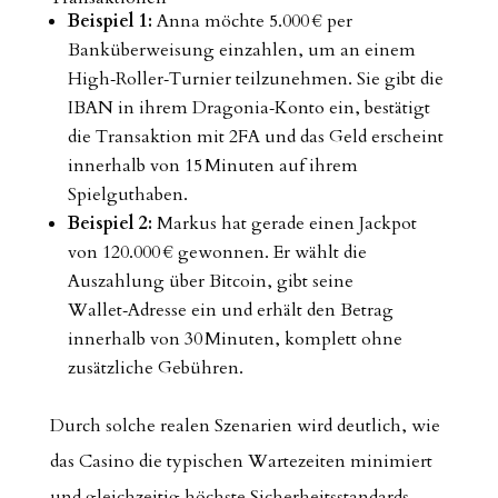
Beispiel 1:
Anna möchte 5.000 € per
Banküberweisung einzahlen, um an einem
High‑Roller‑Turnier teilzunehmen. Sie gibt die
IBAN in ihrem Dragonia‑Konto ein, bestätigt
die Transaktion mit 2FA und das Geld erscheint
innerhalb von 15 Minuten auf ihrem
Spielguthaben.
Beispiel 2:
Markus hat gerade einen Jackpot
von 120.000 € gewonnen. Er wählt die
Auszahlung über Bitcoin, gibt seine
Wallet‑Adresse ein und erhält den Betrag
innerhalb von 30 Minuten, komplett ohne
zusätzliche Gebühren.
Durch solche realen Szenarien wird deutlich, wie
das Casino die typischen Wartezeiten minimiert
und gleichzeitig höchste Sicherheitsstandards