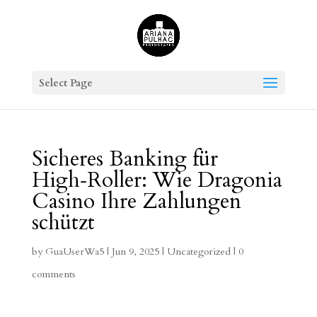
Select Page
Sicheres Banking für
High‑Roller: Wie Dragonia
Casino Ihre Zahlungen
schützt
by
GuaUserWa5
|
Jun 9, 2025
|
Uncategorized
|
0
comments