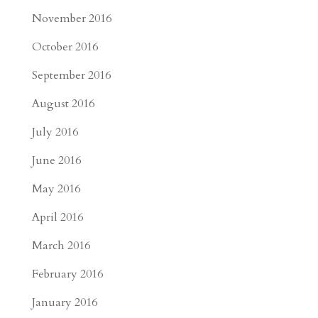
November 2016
October 2016
September 2016
August 2016
July 2016
June 2016
May 2016
April 2016
March 2016
February 2016
January 2016