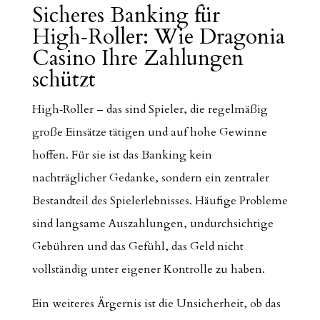
Sicheres Banking für
High‑Roller: Wie Dragonia
Casino Ihre Zahlungen
schützt
High‑Roller – das sind Spieler, die regelmäßig
große Einsätze tätigen und auf hohe Gewinne
hoffen. Für sie ist das Banking kein
nachträglicher Gedanke, sondern ein zentraler
Bestandteil des Spielerlebnisses. Häufige Probleme
sind langsame Auszahlungen, undurchsichtige
Gebühren und das Gefühl, das Geld nicht
vollständig unter eigener Kontrolle zu haben.
Ein weiteres Ärgernis ist die Unsicherheit, ob das