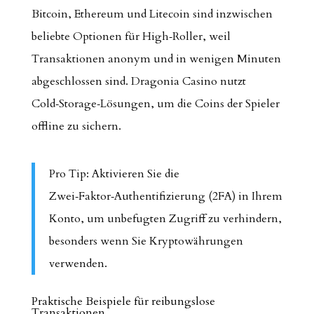
Bitcoin, Ethereum und Litecoin sind inzwischen
beliebte Optionen für High‑Roller, weil
Transaktionen anonym und in wenigen Minuten
abgeschlossen sind. Dragonia Casino nutzt
Cold‑Storage‑Lösungen, um die Coins der Spieler
offline zu sichern.
Pro Tip: Aktivieren Sie die
Zwei‑Faktor‑Authentifizierung (2FA) in Ihrem
Konto, um unbefugten Zugriff zu verhindern,
besonders wenn Sie Kryptowährungen
verwenden.
Praktische Beispiele für reibungslose
Transaktionen