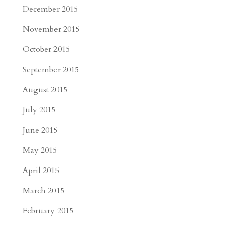
December 2015
November 2015
October 2015
September 2015
August 2015
July 2015
June 2015
May 2015
April 2015
March 2015
February 2015