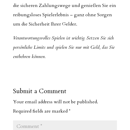
die sicheren Zahlungswege und genießen Sie ein
reibungsloses Spielerlebnis – ganz ohne Sorgen
um die Sicherheit Ihrer Gelder.
Verantwortungsvolles Spielen ist wichtig. Setzen Sie sich
persönliche Limits und spielen Sie nur mit Geld, das Sie
entbehren können.
Submit a Comment
Your email address will not be published.
Required fields are marked
*