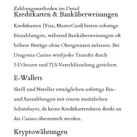
Zahlungsmethoden im Detail
Kreditkarten & Banküberweisungen
Kreditkarten (Visa, MasterCard) bieten sofortige
Einzahlungen, während Banküberweisungen oft
höhere Beträge ohne Obergrenzen zulassen. Bei
Dragonia Casino wird jeder Transfer durch
3‑D‑Secure und TLS‑Verschlüsselung gesichert.
E‑Wallets
Skrill und Neteller ermöglichen sofortige Ein-
und Auszahlungen mit einem zusätzlichen
Schutzlayer, da keine Kreditkartendaten direkt an
das Casino übermittelt werden.
Kryptowährungen