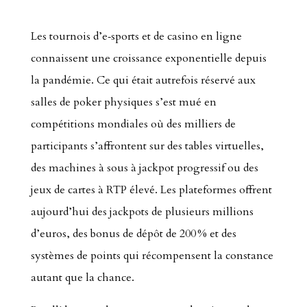
Les tournois d’e‑sports et de casino en ligne
connaissent une croissance exponentielle depuis
la pandémie. Ce qui était autrefois réservé aux
salles de poker physiques s’est mué en
compétitions mondiales où des milliers de
participants s’affrontent sur des tables virtuelles,
des machines à sous à jackpot progressif ou des
jeux de cartes à RTP élevé. Les plateformes offrent
aujourd’hui des jackpots de plusieurs millions
d’euros, des bonus de dépôt de 200 % et des
systèmes de points qui récompensent la constance
autant que la chance.