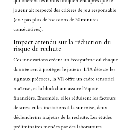
qui libèrent les bonus uniquement après que le
joueur ait respecté des critères de jeu responsable
(ex. : pas plus de 3 sessions de 30 minutes
consécutives).
Impact attendu sur la réduction du
risque de rechute
Ces innovations créent un écosystème où chaque
donnée sert à protéger le joueur. L’IA détecte les
signaux précoces, la VR offre un cadre sensoriel
maîtrisé, et la blockchain assure l’équité
financière. Ensemble, elles réduisent les facteurs
de stress et les incitations à la sur‑mise, deux
déclencheurs majeurs de la rechute. Les études
préliminaires menées par des laboratoires