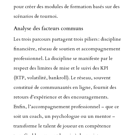
pour créer des modules de formation basés sur des
scénarios de tournoi.
Analyse des facteurs communs
Les trois parcours partagent trois piliers : discipline
financière, réseau de soutien et accompagnement
professionnel. La discipline se manifeste par le
respect des limites de mise et le suivi des KPI
(RTP, volatilité, bankroll). Le réseau, souvent
constitué de communautés en ligne, fournit des
retours d’expérience et des encouragements.
Enfin, l’accompagnement professionnel – que ce
soit un coach, un psychologue ou un mentor –
transforme le talent de joueur en compétence