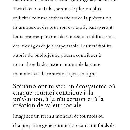
Twitch et YouTube, seront de plus en plus
sollicités comme ambassadeurs de la prévention.
Ils animeront des tournois caritatifs, partageront
leurs propres parcours de rémission et diffuseront
des messages de jeu responsable. Leur crédibilité
auprès du public jeune pourra contribuer à
normaliser la discussion autour de la santé
mentale dans le contexte du jeu en ligne.
Scénario optimiste : un écosystème où
chaque tournoi contribue à la
prévention, à la réinsertion et à la
création de valeur sociale
Imaginez un réseau mondial de tournois où
chaque partie génère un micro‑don à un fonds de