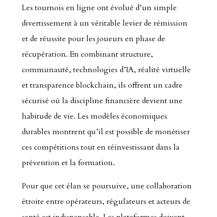
Les tournois en ligne ont évolué d’un simple
divertissement à un véritable levier de rémission
et de réussite pour les joueurs en phase de
récupération. En combinant structure,
communauté, technologies d’IA, réalité virtuelle
et transparence blockchain, ils offrent un cadre
sécurisé où la discipline financière devient une
habitude de vie. Les modèles économiques
durables montrent qu’il est possible de monétiser
ces compétitions tout en réinvestissant dans la
prévention et la formation.
Pour que cet élan se poursuive, une collaboration
étroite entre opérateurs, régulateurs et acteurs de