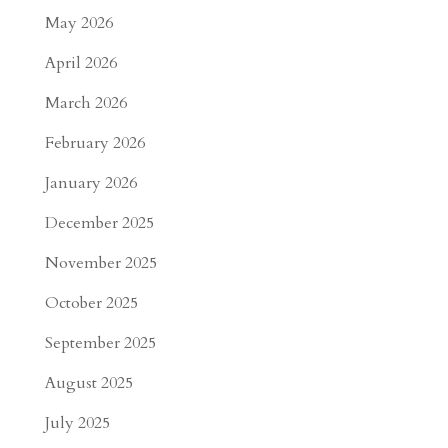
May 2026
April 2026
March 2026
February 2026
January 2026
December 2025
November 2025
October 2025
September 2025
August 2025
July 2025