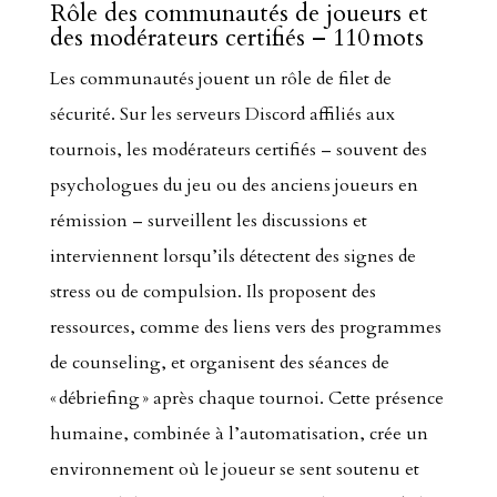
Rôle des communautés de joueurs et
des modérateurs certifiés – 110 mots
Les communautés jouent un rôle de filet de
sécurité. Sur les serveurs Discord affiliés aux
tournois, les modérateurs certifiés – souvent des
psychologues du jeu ou des anciens joueurs en
rémission – surveillent les discussions et
interviennent lorsqu’ils détectent des signes de
stress ou de compulsion. Ils proposent des
ressources, comme des liens vers des programmes
de counseling, et organisent des séances de
« débriefing » après chaque tournoi. Cette présence
humaine, combinée à l’automatisation, crée un
environnement où le joueur se sent soutenu et