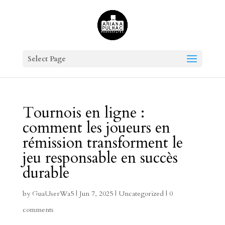
Select Page
Tournois en ligne :
comment les joueurs en
rémission transforment le
jeu responsable en succès
durable
by
GuaUserWa5
|
Jun 7, 2025
|
Uncategorized
|
0
comments