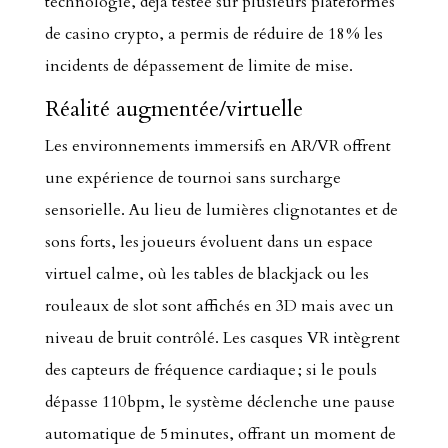
technologie, déjà testée sur plusieurs plateformes
de casino crypto, a permis de réduire de 18 % les
incidents de dépassement de limite de mise.
Réalité augmentée/virtuelle
Les environnements immersifs en AR/VR offrent
une expérience de tournoi sans surcharge
sensorielle. Au lieu de lumières clignotantes et de
sons forts, les joueurs évoluent dans un espace
virtuel calme, où les tables de blackjack ou les
rouleaux de slot sont affichés en 3D mais avec un
niveau de bruit contrôlé. Les casques VR intègrent
des capteurs de fréquence cardiaque ; si le pouls
dépasse 110 bpm, le système déclenche une pause
automatique de 5 minutes, offrant un moment de