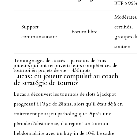
RTP ≥ 96 
Modérateu
Support
certifiés,
Forum libre
communautaire
groupes d
soutien
Témoignages de succès – parcours de trois
joueurs qui ont reconverti leurs compétences de
tournoi en projets de vie – 430 mots
Lucas : du joueur compulsif au coach
de stratégie de tournoi
Lucas a découvert les tournois de slots à jackpot
progressif à l’âge de 28 ans, alors qu’il était déjà en
traitement pour jeu pathologique. Après une
période d’abstinence, il a rejoint un tournoi
hebdomadaire avec un buy‑in de 10 €. Le cadre