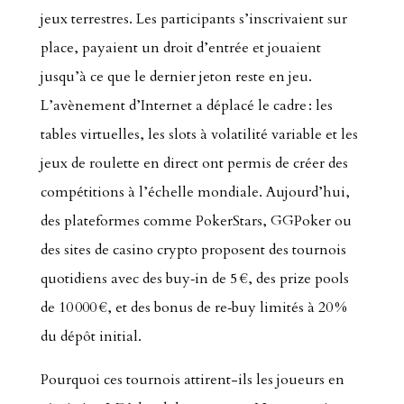
jeux terrestres. Les participants s’inscrivaient sur
place, payaient un droit d’entrée et jouaient
jusqu’à ce que le dernier jeton reste en jeu.
L’avènement d’Internet a déplacé le cadre : les
tables virtuelles, les slots à volatilité variable et les
jeux de roulette en direct ont permis de créer des
compétitions à l’échelle mondiale. Aujourd’hui,
des plateformes comme PokerStars, GGPoker ou
des sites de casino crypto proposent des tournois
quotidiens avec des buy‑in de 5 €, des prize pools
de 10 000 €, et des bonus de re‑buy limités à 20 %
du dépôt initial.
Pourquoi ces tournois attirent-ils les joueurs en