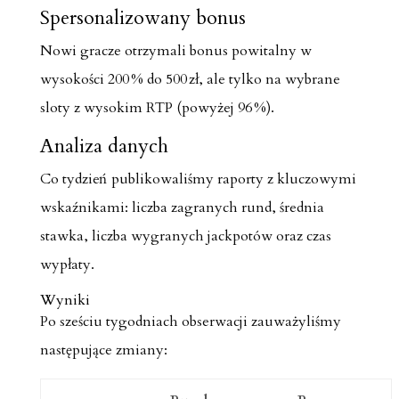
Spersonalizowany bonus
Nowi gracze otrzymali bonus powitalny w
wysokości 200 % do 500 zł, ale tylko na wybrane
sloty z wysokim RTP (powyżej 96 %).
Analiza danych
Co tydzień publikowaliśmy raporty z kluczowymi
wskaźnikami: liczba zagranych rund, średnia
stawka, liczba wygranych jackpotów oraz czas
wypłaty.
Wyniki
Po sześciu tygodniach obserwacji zauważyliśmy
następujące zmiany: