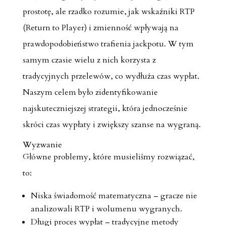
prostotę, ale rzadko rozumie, jak wskaźniki RTP
(Return to Player) i zmienność wpływają na
prawdopodobieństwo trafienia jackpotu. W tym
samym czasie wielu z nich korzysta z
tradycyjnych przelewów, co wydłuża czas wypłat.
Naszym celem było zidentyfikowanie
najskuteczniejszej strategii, która jednocześnie
skróci czas wypłaty i zwiększy szanse na wygraną.
Wyzwanie
Główne problemy, które musieliśmy rozwiązać,
to:
Niska świadomość matematyczna – gracze nie
analizowali RTP i wolumenu wygranych.
Długi proces wypłat – tradycyjne metody