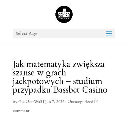
Select Page
Jak matematyka zwiększa
szanse w grach
jackpotowych – studium
przypadku Bassbet Casino
by
GuaUserWa5
|
Jun 7, 2025
|
Uncategorized
|
0
comments