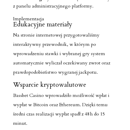
z panelu administracyjnego platformy.
Implementacja
Edukacyjne materiały
Na stronie internetowej przygotowaliśmy
interaktywny przewodnik, w którym po
wprowadzeniu stawki i wybranej gry system
automatycznie wyliczał oczekiwany zwrot oraz
prawdopodobieństwo wygranej jackpotu.
Wsparcie kryptowalutowe
Bassbet Casino wprowadziło możliwość wpłat i
wypłat w Bitcoin oraz Ethereum. Dzięki temu
średni czas realizacji wypłat spadł z 48 h do 15
minut.