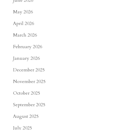
June 2026
May 2026
April 2026
March 2026
February 2026
January 2026
December 2025
November 2025
October 2025
September 2025
August 2025
July 2025