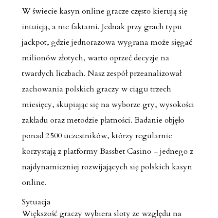
W świecie kasyn online gracze często kierują się
intuicją, a nie faktami. Jednak przy grach typu
jackpot, gdzie jednorazowa wygrana może sięgać
milionów złotych, warto oprzeć decyzje na
twardych liczbach. Nasz zespół przeanalizował
zachowania polskich graczy w ciągu trzech
miesięcy, skupiając się na wyborze gry, wysokości
zakładu oraz metodzie płatności. Badanie objęło
ponad 2 500 uczestników, którzy regularnie
korzystają z platformy Bassbet Casino – jednego z
najdynamiczniej rozwijających się polskich kasyn
online.
Sytuacja
Większość graczy wybiera sloty ze względu na