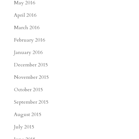
May 2016
April 2016
March 2016
February 2016
January 2016
December 2015
November 2015
October 2015
September 2015
August 2015
July 2015