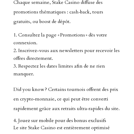
Chaque semaine, Stake Casino diffuse des
promotions thématiques : cash‑back, tours
gratuits, ou boost de dépôt.
Consultez la page « Promotions » dès votre
connexion.
Inscrivez-vous aux newsletters pour recevoir les
offres directement.
Respectez les dates limites afin de ne rien
manquer.
Did you know ? Certains tournois offrent des prix
en crypto‑monnaie, ce qui peut être converti
rapidement grâce aux retraits ultra‑rapides du site.
4. Jouez sur mobile pour des bonus exclusifs
Le site Stake Casino est entièrement optimisé