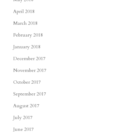
April 2018
March 2018
February 2018
January 2018
December 2017
November 2017
October 2017
September 2017
August 2017
July 2017
June 2017