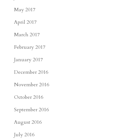
May 2017
April 2017
March 2017
February 2017
January 2017
December 2016
November 2016
October 2016
September 2016
August 2016
July 2016