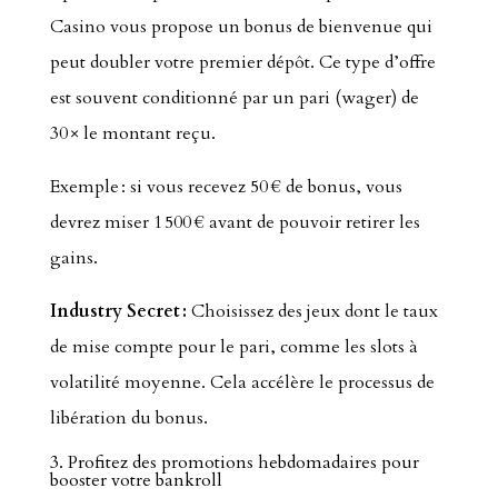
Casino vous propose un bonus de bienvenue qui
peut doubler votre premier dépôt. Ce type d’offre
est souvent conditionné par un pari (wager) de
30 × le montant reçu.
Exemple : si vous recevez 50 € de bonus, vous
devrez miser 1 500 € avant de pouvoir retirer les
gains.
Industry Secret :
Choisissez des jeux dont le taux
de mise compte pour le pari, comme les slots à
volatilité moyenne. Cela accélère le processus de
libération du bonus.
3. Profitez des promotions hebdomadaires pour
booster votre bankroll