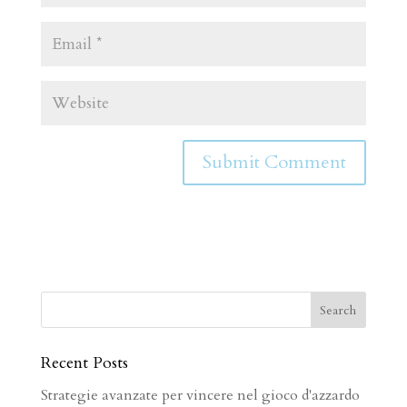
Recent Posts
Strategie avanzate per vincere nel gioco d'azzardo