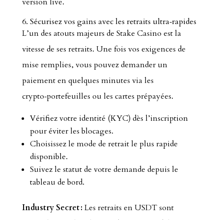
version live.
6. Sécurisez vos gains avec les retraits ultra‑rapides
L’un des atouts majeurs de Stake Casino est la
vitesse de ses retraits. Une fois vos exigences de
mise remplies, vous pouvez demander un
paiement en quelques minutes via les
crypto‑portefeuilles ou les cartes prépayées.
Vérifiez votre identité (KYC) dès l’inscription
pour éviter les blocages.
Choisissez le mode de retrait le plus rapide
disponible.
Suivez le statut de votre demande depuis le
tableau de bord.
Industry Secret :
Les retraits en USDT sont