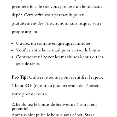
première fois, le site vous propose un bonus sans
dépôt. Cette offre vous permet de jouer
gratuitement dès l’inscription, sans risquer votre
propre argent.
Ouvrez un compte en quelques minutes.
Vérifiez votre boîte mail pour activer le bonus.
Commencez à tester les machines à sous ou les
jeux de table.
Pro Tip :
Utilisez le bonus pour identifier les jeux
à haut RTP (retour au joueur) avant de déposer
votre premier euro.
2. Exploitez le bonus de bienvenue à son plein
potentiel
Après avoir épuisé le bonus sans dépôt, Stake