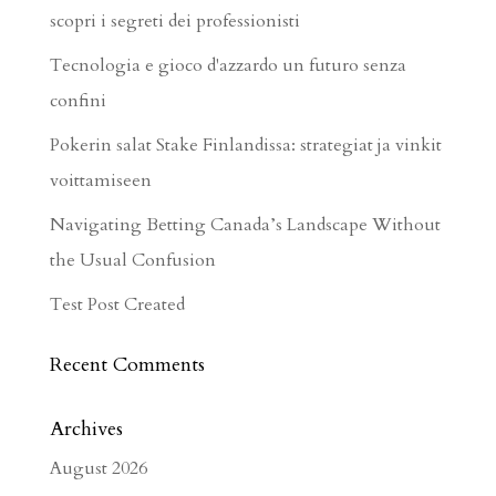
scopri i segreti dei professionisti
Tecnologia e gioco d'azzardo un futuro senza
confini
Pokerin salat Stake Finlandissa: strategiat ja vinkit
voittamiseen
Navigating Betting Canada’s Landscape Without
the Usual Confusion
Test Post Created
Recent Comments
Archives
August 2026