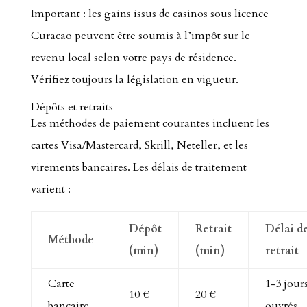
Important : les gains issus de casinos sous licence
Curacao peuvent être soumis à l’impôt sur le
revenu local selon votre pays de résidence.
Vérifiez toujours la législation en vigueur.
Dépôts et retraits
Les méthodes de paiement courantes incluent les
cartes Visa/Mastercard, Skrill, Neteller, et les
virements bancaires. Les délais de traitement
varient :
Dépôt
Retrait
Délai d
Méthode
(min)
(min)
retrait
Carte
1-3 jour
10 €
20 €
bancaire
ouvrés