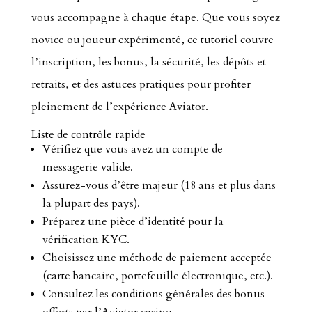
vous accompagne à chaque étape. Que vous soyez
novice ou joueur expérimenté, ce tutoriel couvre
l’inscription, les bonus, la sécurité, les dépôts et
retraits, et des astuces pratiques pour profiter
pleinement de l’expérience Aviator.
Liste de contrôle rapide
Vérifiez que vous avez un compte de
messagerie valide.
Assurez-vous d’être majeur (18 ans et plus dans
la plupart des pays).
Préparez une pièce d’identité pour la
vérification KYC.
Choisissez une méthode de paiement acceptée
(carte bancaire, portefeuille électronique, etc.).
Consultez les conditions générales des bonus