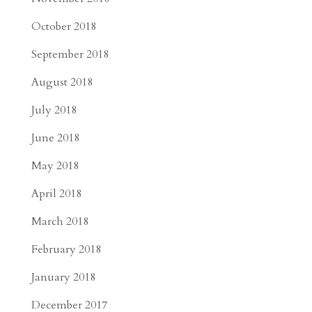
October 2018
September 2018
August 2018
July 2018
June 2018
May 2018
April 2018
March 2018
February 2018
January 2018
December 2017