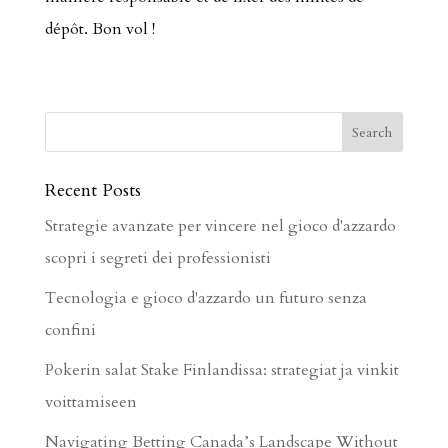
dépôt. Bon vol !
Recent Posts
Strategie avanzate per vincere nel gioco d'azzardo
scopri i segreti dei professionisti
Tecnologia e gioco d'azzardo un futuro senza
confini
Pokerin salat Stake Finlandissa: strategiat ja vinkit
voittamiseen
Navigating Betting Canada’s Landscape Without