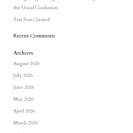
the Usual Confusion
Test Post Created
Recent Comments
Archives
August 2026
July 2026
June 2026
May 2026
April 2026
March 2026