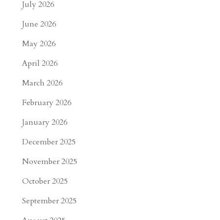
July 2026
June 2026
May 2026
April 2026
March 2026
February 2026
January 2026
December 2025
November 2025
October 2025
September 2025