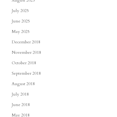
August 2025
July 2025
June 2025
May 2025
December 2018
November 2018
October 2018
September 2018
August 2018
July 2018
June 2018
May 2018