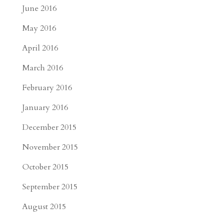
June 2016
May 2016
April 2016
March 2016
February 2016
January 2016
December 2015
November 2015
October 2015
September 2015
August 2015