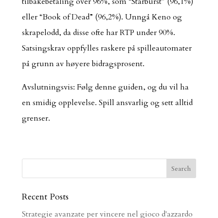
tilbakebetaling over 96%, som “Starburst” (96,1%)
eller “Book of Dead” (96,2%). Unngå Keno og
skrapelodd, da disse ofte har RTP under 90%.
Satsingskrav oppfylles raskere på spilleautomater
på grunn av høyere bidragsprosent.
Avslutningsvis: Følg denne guiden, og du vil ha
en smidig opplevelse. Spill ansvarlig og sett alltid
grenser.
Recent Posts
Strategie avanzate per vincere nel gioco d'azzardo