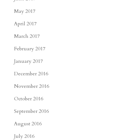
May 2017
April 2017
March 2017
February 2017
January 2017
December 2016
November 2016
October 2016
September 2016
August 2016
July 2016