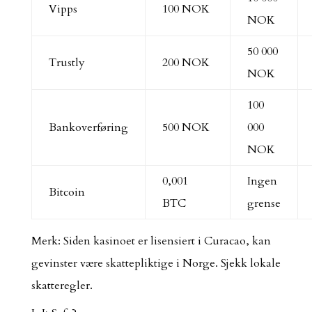
Vipps
100 NOK
NOK
50 000
Trustly
200 NOK
NOK
100
Bankoverføring
500 NOK
000
NOK
0,001
Ingen
Bitcoin
BTC
grense
Merk: Siden kasinoet er lisensiert i Curacao, kan
gevinster være skattepliktige i Norge. Sjekk lokale
skatteregler.