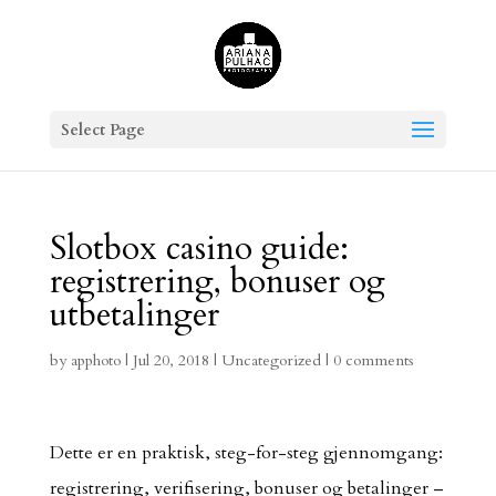
Select Page
Slotbox casino guide:
registrering, bonuser og
utbetalinger
by
apphoto
|
Jul 20, 2018
|
Uncategorized
|
0 comments
Dette er en praktisk, steg-for-steg gjennomgang:
registrering, verifisering, bonuser og betalinger –