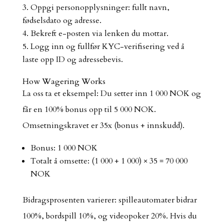
Oppgi personopplysninger: fullt navn,
fødselsdato og adresse.
Bekreft e-posten via lenken du mottar.
Logg inn og fullfør KYC-verifisering ved å
laste opp ID og adressebevis.
How Wagering Works
La oss ta et eksempel: Du setter inn 1 000 NOK og
får en 100% bonus opp til 5 000 NOK.
Omsetningskravet er 35x (bonus + innskudd).
Bonus: 1 000 NOK
Totalt å omsette: (1 000 + 1 000) × 35 = 70 000
NOK
Bidragsprosenten varierer: spilleautomater bidrar
100%, bordspill 10%, og videopoker 20%. Hvis du