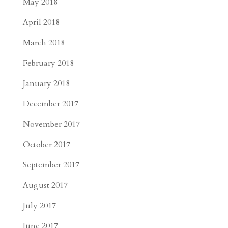
May 2018
April 2018
March 2018
February 2018
January 2018
December 2017
November 2017
October 2017
September 2017
August 2017
July 2017
June 2017