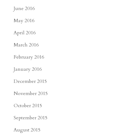
June 2016
May 2016
April 2016
March 2016
February 2016
January 2016
December 2015
November 2015
October 2015
September 2015
August 2015