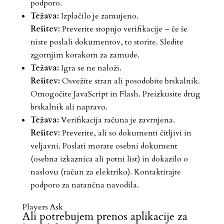
podporo.
Težava:
Izplačilo je zamujeno.
Rešitev:
Preverite stopnjo verifikacije – če še
niste poslali dokumentov, to storite. Sledite
zgornjim korakom za zamude.
Težava:
Igra se ne naloži.
Rešitev:
Osvežite stran ali posodobite brskalnik.
Omogočite JavaScript in Flash. Preizkusite drug
brskalnik ali napravo.
Težava:
Verifikacija računa je zavrnjena.
Rešitev:
Preverite, ali so dokumenti čitljivi in
veljavni. Poslati morate osebni dokument
(osebna izkaznica ali potni list) in dokazilo o
naslovu (račun za elektriko). Kontaktirajte
podporo za natančna navodila.
Players Ask
Ali potrebujem prenos aplikacije za