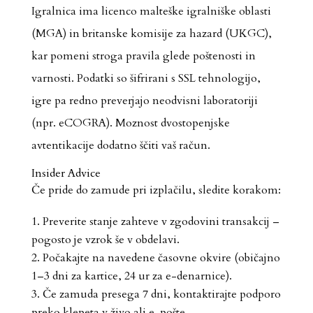
Igralnica ima licenco malteške igralniške oblasti
(MGA) in britanske komisije za hazard (UKGC),
kar pomeni stroga pravila glede poštenosti in
varnosti. Podatki so šifrirani s SSL tehnologijo,
igre pa redno preverjajo neodvisni laboratoriji
(npr. eCOGRA). Moznost dvostopenjske
avtentikacije dodatno ščiti vaš račun.
Insider Advice
Če pride do zamude pri izplačilu, sledite korakom:
Preverite stanje zahteve v zgodovini transakcij –
pogosto je vzrok še v obdelavi.
Počakajte na navedene časovne okvire (običajno
1–3 dni za kartice, 24 ur za e-denarnice).
Če zamuda presega 7 dni, kontaktirajte podporo
preko klepeta v živo ali e-pošte