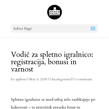
Select Page
Vodič za spletno igralnico:
registracija, bonusi in
varnost
by
apphoto
|
May 9, 2018
|
Uncategorized
|
0 comments
Spletne igralnice se med seboj zelo razlikujejo po
kakovosti – ta priročnik preseka hrup in