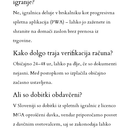
igranje?
Ne, igralnica deluje v brskalniku kot progresivna
spletna aplikacija (PWA) – lahko jo zaženete in
shranite na domači zaslon brez prenosa iz
trgovine.
Kako dolgo traja verifikacija računa?
Običajno 24–48 ur, lahko pa dlje, če so dokumenti
nejasni. Med postopkom so izplačila običajno
začasno ustavljena.
Ali so dobitki obdavčeni?
V Sloveniji so dobitki iz spletnih igralnic z licenco
MGA oproščeni davka, vendar priporočamo posvet
z davčnim svetovalcem, saj se zakonodaja lahko