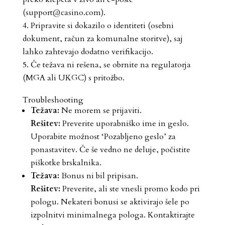
(support@casino.com).
Pripravite si dokazilo o identiteti (osebni
dokument, račun za komunalne storitve), saj
lahko zahtevajo dodatno verifikacijo.
Če težava ni rešena, se obrnite na regulatorja
(MGA ali UKGC) s pritožbo.
Troubleshooting
Težava:
Ne morem se prijaviti.
Rešitev:
Preverite uporabniško ime in geslo.
Uporabite možnost ‘Pozabljeno geslo’ za
ponastavitev. Če še vedno ne deluje, počistite
piškotke brskalnika.
Težava:
Bonus ni bil pripisan.
Rešitev:
Preverite, ali ste vnesli promo kodo pri
pologu. Nekateri bonusi se aktivirajo šele po
izpolnitvi minimalnega pologa. Kontaktirajte