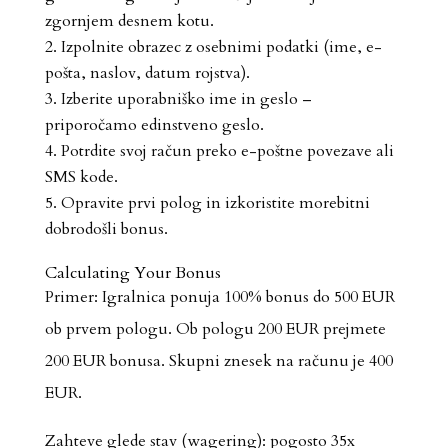
zgornjem desnem kotu.
Izpolnite obrazec z osebnimi podatki (ime, e-
pošta, naslov, datum rojstva).
Izberite uporabniško ime in geslo –
priporočamo edinstveno geslo.
Potrdite svoj račun preko e-poštne povezave ali
SMS kode.
Opravite prvi polog in izkoristite morebitni
dobrodošli bonus.
Calculating Your Bonus
Primer: Igralnica ponuja 100% bonus do 500 EUR
ob prvem pologu. Ob pologu 200 EUR prejmete
200 EUR bonusa. Skupni znesek na računu je 400
EUR.
Zahteve glede stav (wagering): pogosto 35x