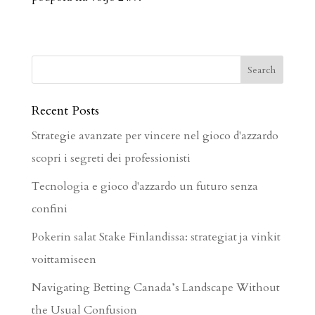
Recent Posts
Strategie avanzate per vincere nel gioco d'azzardo
scopri i segreti dei professionisti
Tecnologia e gioco d'azzardo un futuro senza
confini
Pokerin salat Stake Finlandissa: strategiat ja vinkit
voittamiseen
Navigating Betting Canada’s Landscape Without
the Usual Confusion