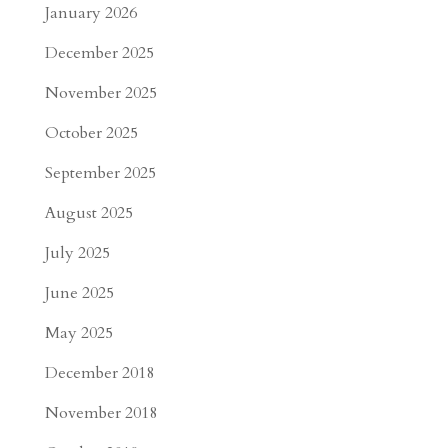
January 2026
December 2025
November 2025
October 2025
September 2025
August 2025
July 2025
June 2025
May 2025
December 2018
November 2018