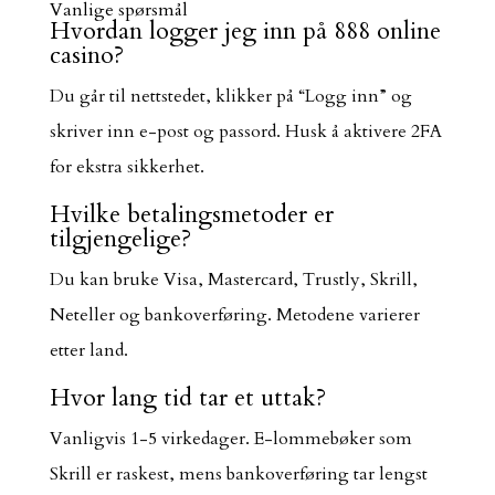
Vanlige spørsmål
Hvordan logger jeg inn på 888 online
casino?
Du går til nettstedet, klikker på “Logg inn” og
skriver inn e-post og passord. Husk å aktivere 2FA
for ekstra sikkerhet.
Hvilke betalingsmetoder er
tilgjengelige?
Du kan bruke Visa, Mastercard, Trustly, Skrill,
Neteller og bankoverføring. Metodene varierer
etter land.
Hvor lang tid tar et uttak?
Vanligvis 1-5 virkedager. E-lommebøker som
Skrill er raskest, mens bankoverføring tar lengst