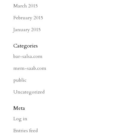
March 2015
February 2015
January 2015
Categories
bar-salsa.com
mem-saab.com
public
Uncategorized
Meta
Log in
Entries feed