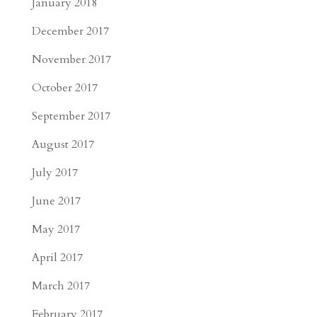
January 2018
December 2017
November 2017
October 2017
September 2017
August 2017
July 2017
June 2017
May 2017
April 2017
March 2017
February 2017