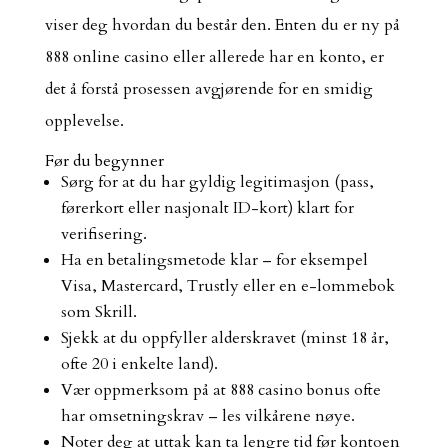
viser deg hvordan du består den. Enten du er ny på
888 online casino eller allerede har en konto, er
det å forstå prosessen avgjørende for en smidig
opplevelse.
Før du begynner
Sørg for at du har gyldig legitimasjon (pass,
førerkort eller nasjonalt ID-kort) klart for
verifisering.
Ha en betalingsmetode klar – for eksempel
Visa, Mastercard, Trustly eller en e-lommebok
som Skrill.
Sjekk at du oppfyller alderskravet (minst 18 år,
ofte 20 i enkelte land).
Vær oppmerksom på at 888 casino bonus ofte
har omsetningskrav – les vilkårene nøye.
Noter deg at uttak kan ta lengre tid før kontoen