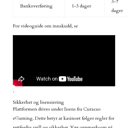
3-7
Bankoverføring
1-3 dager
dager
For videoguide om innskudd, se
.
Sikkerhet og lisensiering
Plattformen drives under lisens fra Curacao
eGaming. Dette betyr at kasinoet følger regler for
rettferdig spill og sikkerhet. Vær oppmerksom på