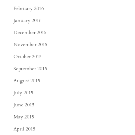
February 2016
January 2016
December 2015
November 2015
October 2015
September 2015
August 2015
July 2015
June 2015
May 2015
April 2015