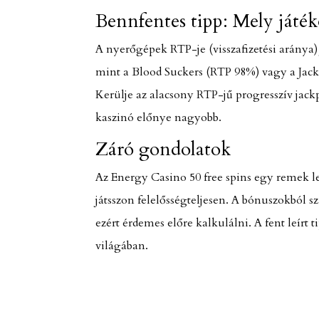
Bennfentes tipp: Mely játék
A nyerőgépek RTP-je (visszafizetési aránya)
mint a Blood Suckers (RTP 98%) vagy a Jac
Kerülje az alacsony RTP-jű progresszív jac
kaszinó előnye nagyobb.
Záró gondolatok
Az Energy Casino 50 free spins egy remek leh
játsszon felelősségteljesen. A bónuszokból 
ezért érdemes előre kalkulálni. A fent leír
világában.