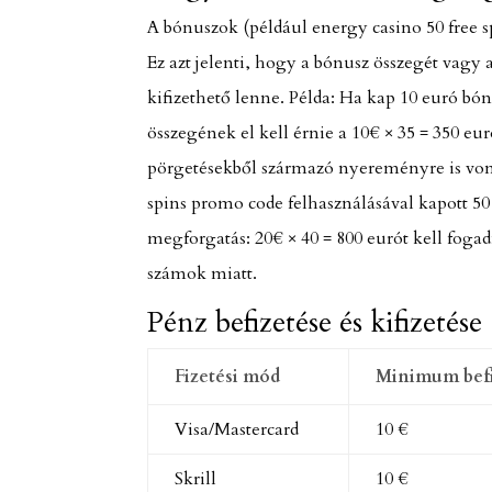
A bónuszok (például energy casino 50 free 
Ez azt jelenti, hogy a bónusz összegét vag
kifizethető lenne. Példa: Ha kap 10 euró bó
összegének el kell érnie a 10€ × 35 = 350 e
pörgetésekből származó nyereményre is von
spins promo code felhasználásával kapott 50
megforgatás: 20€ × 40 = 800 eurót kell fogad
számok miatt.
Pénz befizetése és kifizetése
Fizetési mód
Minimum befi
Visa/Mastercard
10 €
Skrill
10 €