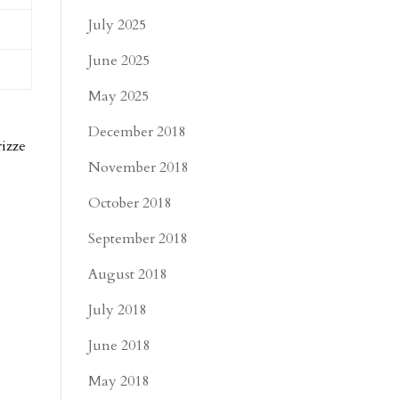
July 2025
June 2025
May 2025
December 2018
rizze
November 2018
October 2018
September 2018
August 2018
July 2018
June 2018
May 2018