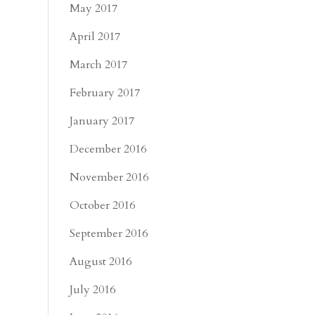
May 2017
April 2017
March 2017
February 2017
January 2017
December 2016
November 2016
October 2016
September 2016
August 2016
July 2016