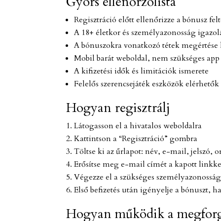
Gyors ellenőrzőlista
Regisztráció előtt ellenőrizze a bónusz felt
A 18+ életkor és személyazonosság igazo
A bónuszokra vonatkozó tétek megértése 
Mobil barát weboldal, nem szükséges app 
A kifizetési idők és limitációk ismerete
Felelős szerencsejáték eszközök elérhetők
Hogyan regisztrálj
Látogasson el a hivatalos weboldalra
Kattintson a “Regisztráció” gombra
Töltse ki az űrlapot: név, e-mail, jelszó,
Erősítse meg e-mail címét a kapott linkke
Végezze el a szükséges személyazonosság
Első befizetés után igényelje a bónuszt, h
Hogyan működik a megforg