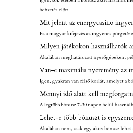
Igen, sok esetben a bónusz aktiválásához me
befizetés előtt.
Mit jelent az energycasino ingye
Ez a magyar kifejezés az ingyenes pörgetések
Milyen játékokon használhatók a
Általában meghatározott nyerőgépeken, pél
Van-e maximális nyeremény az i
Igen, gyakran van felső korlát, amelyet a bó
Mennyi idő alatt kell megforgatn
A legtöbb bónusz 7-30 napon belül használhat
Lehet-e több bónuszt is egyszerr
Általában nem, csak egy aktív bónusz lehet