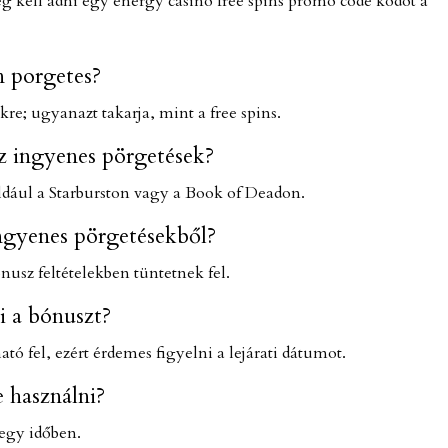
g kell adni egy energy casino free spins promo code kódot a
n porgetes?
re; ugyanazt takarja, mint a free spins.
z ingyenes pörgetések?
dául a Starburston vagy a Book of Deadon.
ngyenes pörgetésekből?
nusz feltételekben tüntetnek fel.
i a bónuszt?
ó fel, ezért érdemes figyelni a lejárati dátumot.
e használni?
 egy időben.