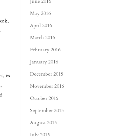
June 2016
May 2016
ékok,
April 2016
.
March 2016
February 2016
January 2016
December 2015
t, és
,
November 2015
nó
October 2015
September 2015
August 2015
July 2015