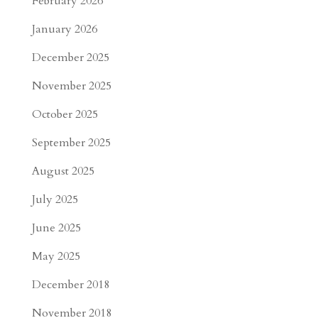
February 2026
January 2026
December 2025
November 2025
October 2025
September 2025
August 2025
July 2025
June 2025
May 2025
December 2018
November 2018