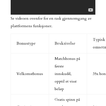
Se videoen ovenfor for en rask gjennomgang av
plattformens funksjoner.
Typisk
Bonustype
Beskrivelse
omsetn
Matchbonus på
første
Velkomstbonus
innskudd,
35x bon
opptil et visst
beløp
Gratis spinn på