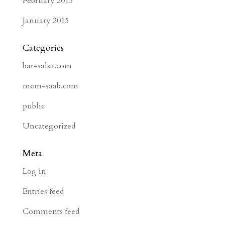
February 2015
January 2015
Categories
bar-salsa.com
mem-saab.com
public
Uncategorized
Meta
Log in
Entries feed
Comments feed