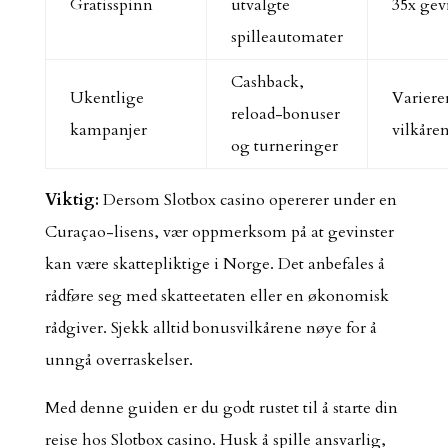
Gratisspinn
utvalgte
35x gev
spilleautomater
Cashback,
Ukentlige
Varierer
reload-bonuser
kampanjer
vilkåre
og turneringer
Viktig:
Dersom Slotbox casino opererer under en
Curaçao-lisens, vær oppmerksom på at gevinster
kan være skattepliktige i Norge. Det anbefales å
rådføre seg med skatteetaten eller en økonomisk
rådgiver. Sjekk alltid bonusvilkårene nøye for å
unngå overraskelser.
Med denne guiden er du godt rustet til å starte din
reise hos Slotbox casino. Husk å spille ansvarlig,