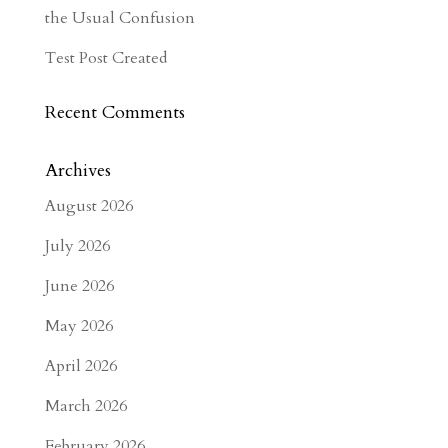
the Usual Confusion
Test Post Created
Recent Comments
Archives
August 2026
July 2026
June 2026
May 2026
April 2026
March 2026
February 2026