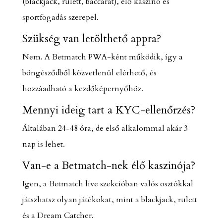
(blackjack, rulett, baccarat), élő kaszinó és
sportfogadás szerepel.
Szükség van letölthető appra?
Nem. A Betmatch PWA-ként működik, így a
böngésződből közvetlenül elérhető, és
hozzáadható a kezdőképernyőhöz.
Mennyi ideig tart a KYC-ellenőrzés?
Általában 24-48 óra, de első alkalommal akár 3
nap is lehet.
Van-e a Betmatch-nek élő kaszinója?
Igen, a Betmatch live szekcióban valós osztókkal
játszhatsz olyan játékokat, mint a blackjack, rulett
és a Dream Catcher.