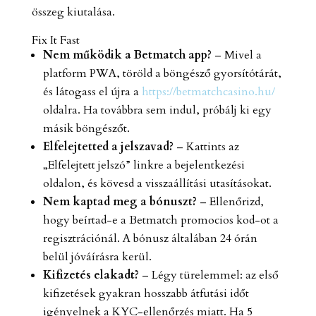
összeg kiutalása.
Fix It Fast
Nem működik a Betmatch app?
– Mivel a
platform PWA, töröld a böngésző gyorsítótárát,
és látogass el újra a
https://betmatchcasino.hu/
oldalra. Ha továbbra sem indul, próbálj ki egy
másik böngészőt.
Elfelejtetted a jelszavad?
– Kattints az
„Elfelejtett jelszó” linkre a bejelentkezési
oldalon, és kövesd a visszaállítási utasításokat.
Nem kaptad meg a bónuszt?
– Ellenőrizd,
hogy beírtad-e a Betmatch promocios kod-ot a
regisztrációnál. A bónusz általában 24 órán
belül jóváírásra kerül.
Kifizetés elakadt?
– Légy türelemmel: az első
kifizetések gyakran hosszabb átfutási időt
igényelnek a KYC-ellenőrzés miatt. Ha 5