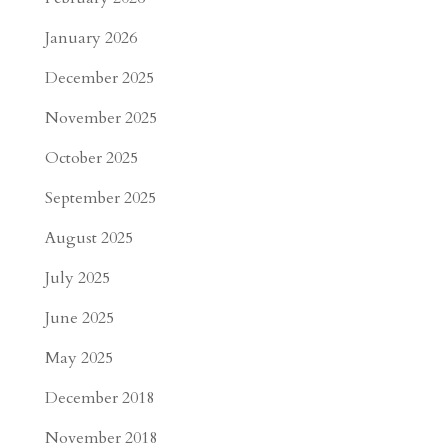
January 2026
December 2025
November 2025
October 2025
September 2025
August 2025
July 2025
June 2025
May 2025
December 2018
November 2018