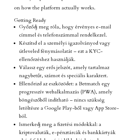
on how the platform actually works.
Getting Ready
Győződj meg róla, hogy érvényes e-mail
címmel és telefonszámmal rendelkezel.
Készítsd el a személyi igazolványod vagy
útleveled fénymásolatát – ezt a KYC-
ellenőrzéshez használják.
Válassz egy erős jelszót, amely tartalmaz
nagybetűt, számot és speciális karaktert.
Ellenőrizd az eszközödet: a Betmatch egy
progresszív webalkalmazás (PWA), amely
böngészőből indítható – nincs szükség
letöltésre a Google Play-ből vagy App Store-
ból.
Ismerkedj meg a fizetési módokkal: a
kriptovaluták, e-pénztárcák és bankkártyák