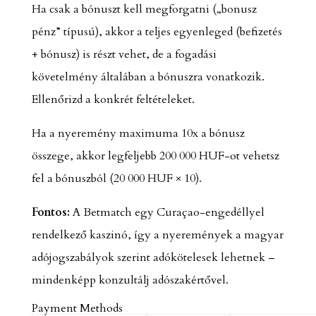
Ha csak a bónuszt kell megforgatni („bonusz
pénz” típusú), akkor a teljes egyenleged (befizetés
+ bónusz) is részt vehet, de a fogadási
követelmény általában a bónuszra vonatkozik.
Ellenőrizd a konkrét feltételeket.
Ha a nyeremény maximuma 10x a bónusz
összege, akkor legfeljebb 200 000 HUF-ot vehetsz
fel a bónuszból (20 000 HUF × 10).
Fontos:
A Betmatch egy Curaçao-engedéllyel
rendelkező kaszinó, így a nyeremények a magyar
adójogszabályok szerint adókötelesek lehetnek –
mindenképp konzultálj adószakértővel.
Payment Methods