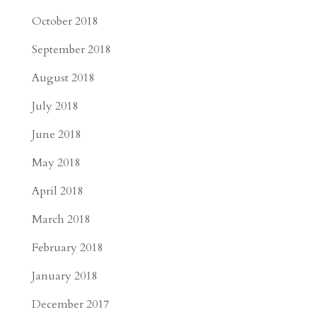
October 2018
September 2018
August 2018
July 2018
June 2018
May 2018
April 2018
March 2018
February 2018
January 2018
December 2017