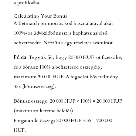
a profilodba.
Calculating Your Bonus
A Betmatch promocios kod használatával akár
100%-os üdvözlőbónuszt is kaphatsz az első
befizetésedre. Nézzünk egy részletes számítást.
Példa:
Tegyük fel, hogy 20 000 HUF-ot fizetsz be,
és a bónusz 100% a befizetésed összegéig,
maximum 50 000 HUF. A fogadási követelmény
35x (bónuszösszeg).
Bónusz összege: 20 000 HUF × 100% = 20 000 HUF
(maximum keretbe belefér).
Forgatandó összeg: 20 000 HUF × 35 = 700 000
HUF.