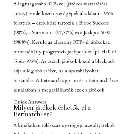
A legmagasabb RTP-vel (játékos visszatérési
arány) rendelkező nyerőgépek általában a 96%
felettiek – ezek közé tartozik a Blood Suckers
(98%), a Starmania (97,87%) és a Jackpot 6000
(98,8%). Kerüld az alacsony RTP-jű játékokat,
mint néhány progresszív jackpot slot (pl. Hall of
Gods ~95%). Az asztali játékok közül a blackjack
adja a legjobb esélyt, ha alapszabályokat
használsz. A Betmatch app-on és a Betmatch live
kínálatban is megtalálhatók ezek a játékok.
Quick Answers
Milyen játékok érhetők el a
Betmatch-en?
A kínálatban több száz nyerőgép, asztali játékok