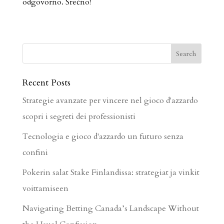
odgovorno. Srečno!
Recent Posts
Strategie avanzate per vincere nel gioco d'azzardo
scopri i segreti dei professionisti
Tecnologia e gioco d'azzardo un futuro senza
confini
Pokerin salat Stake Finlandissa: strategiat ja vinkit
voittamiseen
Navigating Betting Canada’s Landscape Without