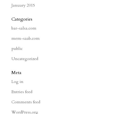
January 2015
Categories
bar-salsa.com
mem-saab.com
public
Uncategorized
Meta
Log in
Entries feed
Comments feed
WordPress.org