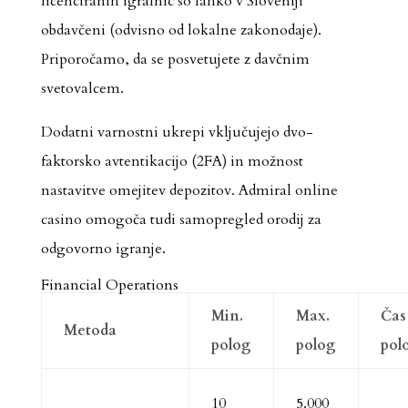
licenciranih igralnic so lahko v Sloveniji
obdavčeni (odvisno od lokalne zakonodaje).
Priporočamo, da se posvetujete z davčnim
svetovalcem.
Dodatni varnostni ukrepi vključujejo dvo-
faktorsko avtentikacijo (2FA) in možnost
nastavitve omejitev depozitov. Admiral online
casino omogoča tudi samopregled orodij za
odgovorno igranje.
Financial Operations
Min.
Max.
Čas
Metoda
polog
polog
pol
10
5.000